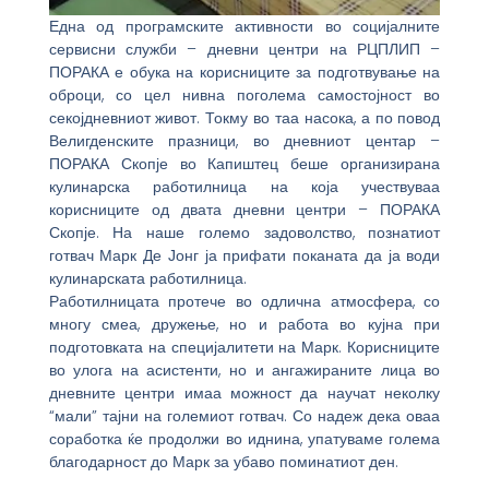
Една од програмските активности во социјалните
сервисни служби – дневни центри на РЦПЛИП –
ПОРАКА е обука на корисниците за подготвување на
оброци, со цел нивна поголема самостојност во
секојдневниот живот. Токму во таа насока, а по повод
Велигденските празници, во дневниот центар –
ПОРАКА Скопје во Капиштец беше организирана
кулинарска работилница на која учествуваа
корисниците од двата дневни центри – ПОРАКА
Скопје. На наше големо задоволство, познатиот
готвач Марк Де Јонг ја прифати поканата да ја води
кулинарската работилница.
Работилницата протече во одлична атмосфера, со
многу смеа, дружење, но и работа во кујна при
подготовката на специјалитети на Марк. Корисниците
во улога на асистенти, но и ангажираните лица во
дневните центри имаа можност да научат неколку
“мали” тајни на големиот готвач. Со надеж дека оваа
соработка ќе продолжи во иднина, упатуваме голема
благодарност до Марк за убаво поминатиот ден.