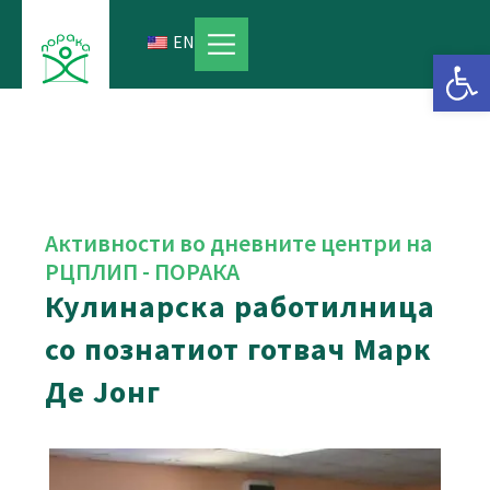
Skip
to
EN
Open 
content
Активности во дневните центри на
РЦПЛИП - ПОРАКА
Кулинарска работилница
со познатиот готвач Марк
Де Јонг