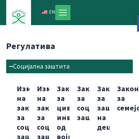
Skip
to
EN
content
Регулатива
Социјална заштита
Измени
Измени
Закон
Закон
Закон
Зако
на
на
за
за
за
за
закон
закон
цивилните
социјална
заштита
семеј
за
за
инвалиди
заштита
на
социјална
социјална
од
деца
заштита
заштита
војната