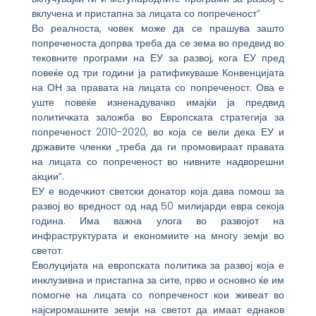
вклучена и пристапна за лицата со попреченост”
Во реалноста, човек може да се прашува зашто
попреченоста допрва треба да се зема во предвид во
тековните програми на ЕУ за развој, кога ЕУ пред
повеќе од три години ја ратификуваше Конвенцијата
на ОН за правата на лицата со попреченост. Ова е
уште повеќе изненадувачко имајќи ја предвид
политичката заложба во Европската стратегија за
попреченост 2010-2020, во која се вели дека ЕУ и
државите членки „треба да ги промовираат правата
на лицата со попреченост во нивните надворешни
акции”.
ЕУ е водечкиот светски донатор која дава помош за
развој во вредност од над 50 милијарди евра секоја
година. Има важна улога во развојот на
инфраструктурата и економиите на многу земји во
светот.
Еволуцијата на европската политика за развој која е
инклузивна и пристапна за сите, прво и основно ќе им
помогне на лицата со попреченост кои живеат во
најсиромашните земји на светот да имаат еднаков