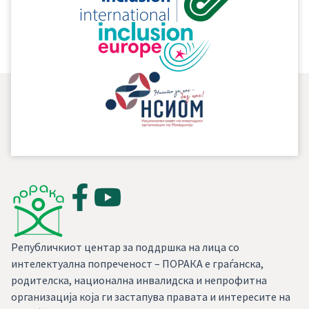
Европската асоцијација на обезбедувачи на сервисни
служби (ЕАСПД)
Републичкиот центар за поддршка на лица со
интелектуална попреченост – ПОРАКА е граѓанска,
родителска, национална инвалидска и непрофитна
организација која ги застапува правата и интересите на