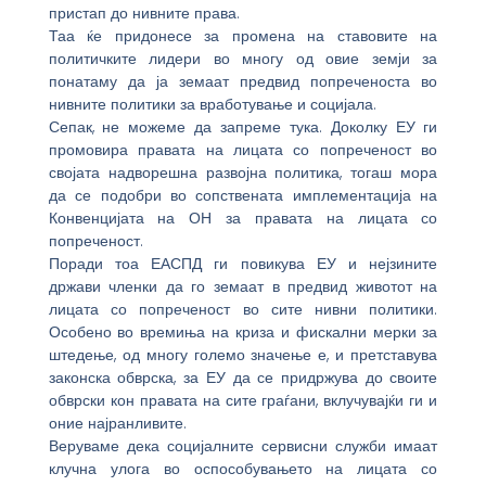
пристап до нивните права.
Таа ќе придонесе за промена на ставовите на
политичките лидери во многу од овие земји за
понатаму да ја земаат предвид попреченоста во
нивните политики за вработување и социјала.
Сепак, не можеме да запреме тука. Доколку ЕУ ги
промовира правата на лицата со попреченост во
својата надворешна развојна политика, тогаш мора
да се подобри во сопствената имплементација на
Конвенцијата на ОН за правата на лицата со
попреченост.
Поради тоа ЕАСПД ги повикува ЕУ и нејзините
држави членки да го земаат в предвид животот на
лицата со попреченост во сите нивни политики.
Особено во времиња на криза и фискални мерки за
штедење, од многу големо значење е, и претставува
законска обврска, за ЕУ да се придржува до своите
обврски кон правата на сите граѓани, вклучувајќи ги и
оние најранливите.
Веруваме дека социјалните сервисни служби имаат
клучна улога во оспособувањето на лицата со