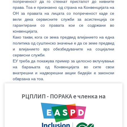
попреченост да го стекнат пристапот до нивните
права. Тоа е признаено од страна на Конвенцијата на
ОН за правата на лицата со попреченост каде се
вели дека сервисните служби за асистенција се
гарантирани со правата кои се содржани во
конвенцијата.
Како такви, кога се зема предвид влијанието на една
политика од суштинско значење е да се земе предвид
и влијанието врз обезбедувачите на социјални
сервисни служби.
ЕУ треба да покажува пример за целосно вклучување
на барањата од Конвенцијата во сите свои
внатрешни и надворешни акции бидејќи е законски
обврзана на тоа.
Уште позначајно, тоа треба да се стори бидејќи
претставува прашање од областа на човековите
РЦПЛИП - ПОРАКА е членка на
права, а лицата со попреченост имаат право на
истите права како и секое друго лице на оваа
планета.
За авторот: Лук Зелдерло е Генерален секретар на