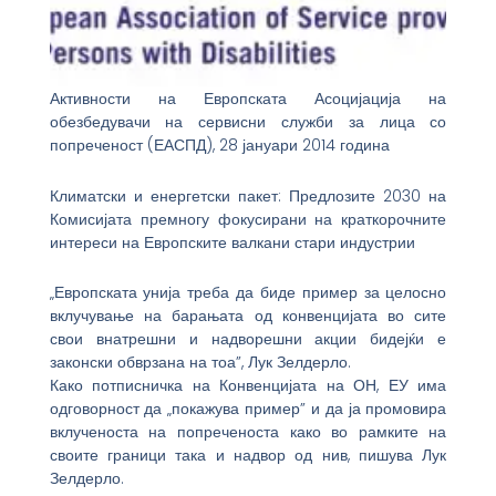
Активности на Европската Асоцијација на
обезбедувачи на сервисни служби за лица со
попреченост (ЕАСПД), 28 јануари 2014 година
Климатски и енергетски пакет: Предлозите 2030 на
Комисијата премногу фокусирани на краткорочните
интереси на Европските валкани стари индустрии
„Европската унија треба да биде пример за целосно
вклучување на барањата од конвенцијата во сите
свои внатрешни и надворешни акции бидејќи е
законски обврзана на тоа”, Лук Зелдерло.
Како потписничка на Конвенцијата на ОН, ЕУ има
одговорност да „покажува пример” и да ја промовира
вклученоста на попреченоста како во рамките на
своите граници така и надвор од нив, пишува Лук
Зелдерло.