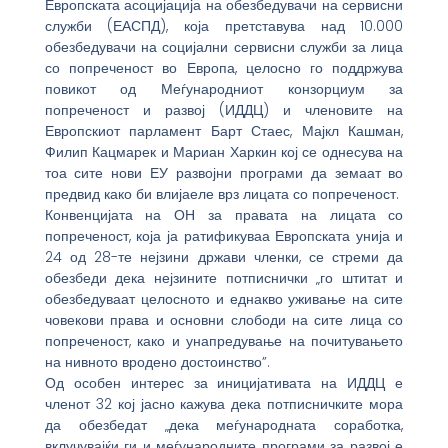
Европската асоцијација на обезбедувачи на сервисни
служби (ЕАСПД), која претставува над 10.000
обезбедувачи на социјални сервисни служби за лица
со попреченост во Европа, целосно го поддржува
повикот од Меѓународниот конзорциум за
попреченост и развој (ИДДЦ) и членовите на
Европскиот парламент Барт Стаес, Мајкл Кашман,
Филип Кацмарек и Мариан Харкин кој се однесува на
тоа сите нови ЕУ развојни програми да земаат во
предвид како би влијаеле врз лицата со попреченост.
Конвенцијата на ОН за правата на лицата со
попреченост, која ја ратификуваа Европската унија и
24 од 28-те нејзини држави членки, се стреми да
обезбеди дека нејзините потписнички „го штитат и
обезбедуваат целосното и еднакво уживање на сите
човекови права и основни слободи на сите лица со
попреченост, како и унапредување на почитувањето
на нивното вродено достоинство”.
Од особен интерес за иницијативата на ИДДЦ е
членот 32 кој јасно кажува дека потписничките мора
да обезбедат „дека меѓународната соработка,
вклучувајќи ги и меѓународните програми за развој е