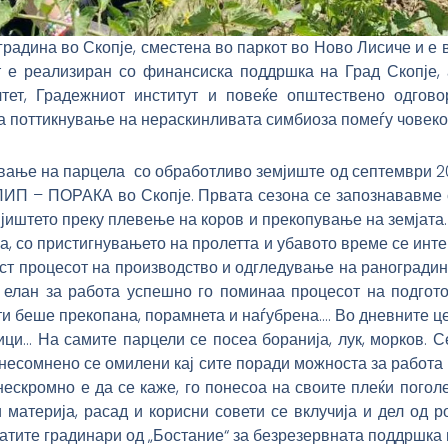
градина во Скопје, сместена во паркот во Ново Лисиче и е 
т е реализиран со финансиска поддршка на Град Скопје,
тет, Градежниот институт и повеќе општествено одгов
а поттикнување на нераскинливата симбиоза помеѓу човеко
ање на парцела со обработливо земјиште од септември 20
ИП – ПОРАКА во Скопје. Првата сезона се запознававме с
јиштето преку плевење на коров и прекопување на земјата.
а, со пристигнувањето на пролетта и убавото време се инт
ст процесот на производство и одгледување на раноградина
 елан за работа успешно го поминаа процесот на подгот
и беше прекопана, порамнета и наѓубрена…. Во дневните це
вици… На самите парцели се посеа боранија, лук, морков. 
 несомнено се омилени кај сите поради можноста за работа
ескромно е да се каже, го понесоа на своите плеќи поголе
материја, расад и корисни совети се вклучија и дел од 
атите градинари од „Бостание“ за безрезервната поддршка 