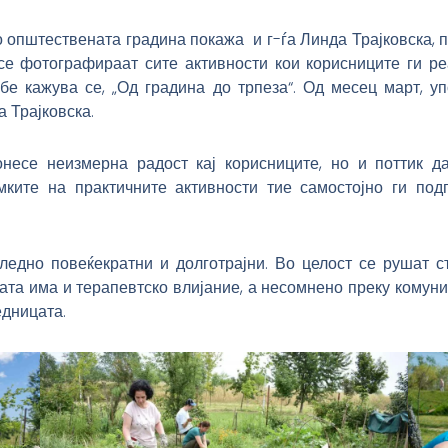
о општествената градина покажа и г-ѓа Линда Трајковска
се фотографираат сите активности кои корисниците ги ре
бе кажува се, „Од градина до трпеза“. Од месец март, у
а Трајковска.
несе неизмерна радост кај корисниците, но и поттик 
ките на практичните активности тие самостојно ги под
ледно повеќекратни и долготрајни. Во целост се рушат с
ата има и терапевтско влијание, а несомнено преку комуни
едницата.