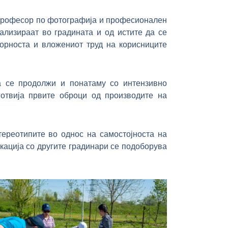
, професор по фотографија и професионален
ализираат во градината и од истите да се
порноста и вложениот труд на корисниците
да се продолжи и понатаму со интензивно
готвија првите оброци од производите на
тереотипите во однос на самостојноста на
кација со другите градинари се подоборува