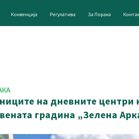
Конвенција
Регулатива
За Порака
Конта
АКА
сниците на дневните центри
твената градина „Зелена Арк