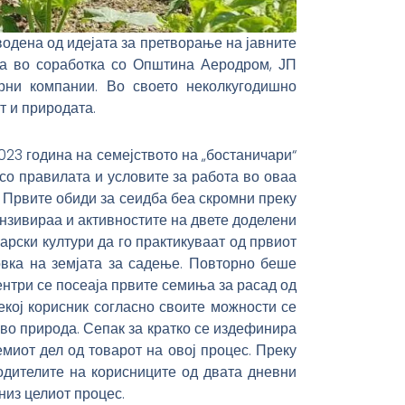
водена од идејата за претворање на јавните
 а во соработка со Општина Аеродром, ЈП
орни компании. Во своето неколкугодишно
т и природата.
23 година на семејството на „бостаничари“
о правилата и условите за работа во оваа
 Првите обиди за сеидба беа скромни преку
ензивираа и активностите на двете доделени
рски култури да го практикуваат од првиот
овка на земјата за садење. Повторно беше
нтри се посеаја првите семиња за расад од
Секој корисник согласно своите можности се
 во природа. Сепак за кратко се издефинира
миот дел од товарот на овој процес. Преку
родителите на корисниците од двата дневни
низ целиот процес.