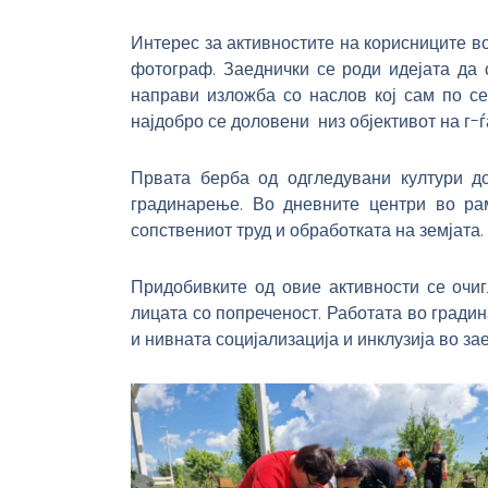
Интерес за активностите на корисниците в
фотограф. Заеднички се роди идејата да 
направи изложба со наслов кој сам по се
најдобро се доловени низ објективот на г-ѓ
Првата берба од одгледувани култури до
градинарење. Во дневните центри во рам
сопствениот труд и обработката на земјата.
Придобивките од овие активности се очиг
лицата со попреченост. Работата во градин
и нивната социјализација и инклузија во за