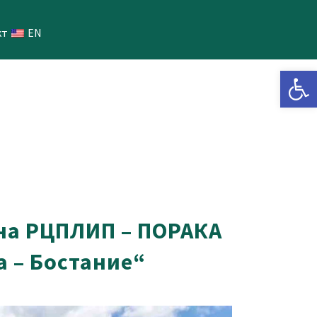
кт
EN
Open 
 на РЦПЛИП – ПОРАКА
а – Бостание“