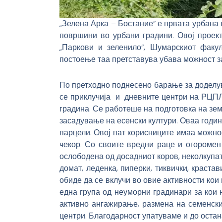
„Зелена Арка – Бостание“ е првата урбана 
површини во урбани градини. Овој проек
„Паркови и зеленило“, Шумарскиот факул
постоење таа претставува убава можност з
По претходно поднесено барање за доделув
се приклучија и дневните центри на РЦПЛ
градина. Се работеше на подготовка на зем
засадување на есенски култури. Оваа годин
парцели. Овој пат корисниците имаа можно
чекор. Со своите вредни раце и огоромен
ослободена од досадниот коров, неколкупат
домат, леденка, пиперки, тиквички, краста
обиде да се вклучи во овие активности кои
една група од неуморни градинари за кои н
активно ангажирање, размена на семенски 
центри. Благодарност упатуваме и до остан