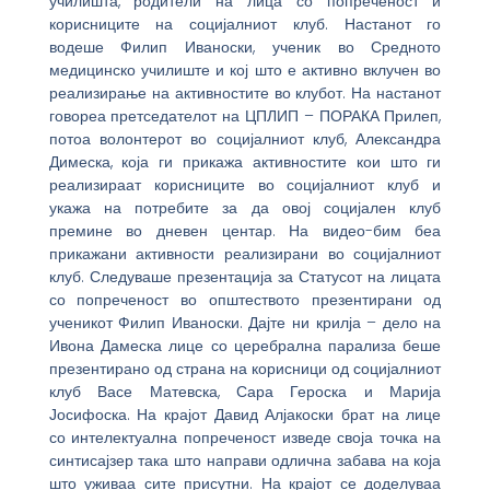
училишта, родители на лица со попреченост и
корисниците на социјалниот клуб. Настанот го
водеше Филип Иваноски, ученик во Средното
медицинско училиште и кој што е активно вклучен во
реализирање на активностите во клубот. На настанот
говореа претседателот на ЦПЛИП – ПОРАКА Прилеп,
потоа волонтерот во социјалниот клуб, Александра
Димеска, која ги прикажа активностите кои што ги
реализираат корисниците во социјалниот клуб и
укажа на потребите за да овој социјален клуб
премине во дневен центар. На видео-бим беа
прикажани активности реализирани во социјалниот
клуб. Следуваше презентација за Статусот на лицата
со попреченост во општеството презентирани од
ученикот Филип Иваноски. Дајте ни крилја – дело на
Ивона Дамеска лице со церебрална парализа беше
презентирано од страна на корисници од социјалниот
клуб Васе Матевска, Сара Героска и Марија
Јосифоска. На крајот Давид Алјакоски брат на лице
со интелектуална попреченост изведе своја точка на
синтисајзер така што направи одлична забава на која
што уживаа сите присутни. На крајот се доделуваа