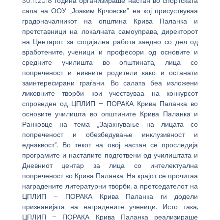
30.11.2018 година организираше настан во спортската
сала на ООУ „Јоаким Крчовски” на кој присуствуваа
градоначалникот на општина Крива Паланка и
претставници на локалната самоуправа, директорот
на Центарот за социјална работа заедно со дел од
вработените, ученици и професори од основите и
средните училишта во општината, лица со
попреченост и нивните родители како и останати
заинтересирани граѓани. Во салата беа изложени
ликовните творби кои учествуваа на конкурсот
спроведен од ЦПЛИП – ПОРАКА Крива Паланка во
основите училишта во општините Крива Паланка и
Ранковце на тема „Зајакнување на лицата со
попреченост и обезбедување инклузивност и
еднаквост”. Во текот на овој настан се проследија
програмите и настапите подготвени од училиштата и
Дневниот центар за лица со интелектуална
попреченост во Крива Паланка. На крајот се прочитаа
наградените литературни творби, а претседателот на
ЦПЛИП – ПОРАКА Крива Паланка ги додели
признанијата на наградените ученици. Исто така,
ЦПЛИП – ПОРАКА Крива Паланка реализираше