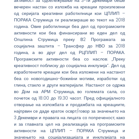
активност за одбележување на 3-ти Декември беше
вечерен настан со изложба на креации произлезени
од серијата креативни работилници кои ЦПЛИП –
ПОРАКА Струмица ги реализираше во текот на 2018
година. Овие работилници беа дел од програмските
активности кои беа финансирани во еден дел од
Општина Струмица преку В2 Програмата за
социјална заштита – Трансфер до НВО за 2018
година, а во друг дел од РЦПЛИП – ПОРАКА.
Програмските активности беа со наслов: „Преку
креативност поблиску до социјална инклузија”. Дел од
изработените креации кои беа изложени на настанот
беа со новогодишно-божиќни мотиви, изработки од
глина, стакло и други материјали. Настанот се одржа
во Дом на АРМ Струмица, во големата сала, со
почеток од 18:00 до 19:30 часот. Пред официјалното
отворање на изложбата и продажбата на креациите,
најпрвин се даде краток осврт/говор за значењето на
3 Декември и правата на лицата со попреченост, како
и за главната цел на реализација на програмските
активности на ЦПЛИП – ПОРАКА Струмица и
значењето на социјализацијата и инклузијата на