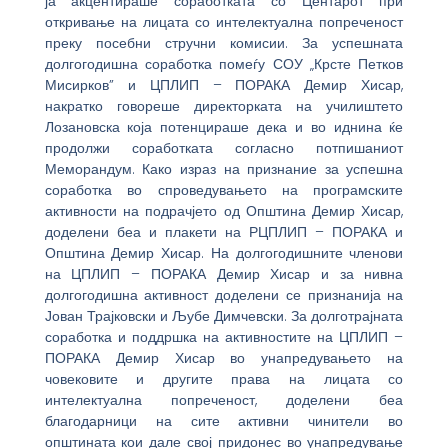
ја акцентираше соработката со Центарот при
откривање на лицата со интелектуална попреченост
преку посебни стручни комисии. За успешната
долгогодишна соработка помеѓу СОУ „Крсте Петков
Мисирков” и ЦПЛИП – ПОРАКА Демир Хисар,
накратко говореше директорката на училиштето
Лозановска која потенцираше дека и во иднина ќе
продолжи соработката согласно потпишаниот
Меморандум. Како израз на признание за успешна
соработка во спроведувањето на програмските
активности на подрачјето од Општина Демир Хисар,
доделени беа и плакети на РЦПЛИП – ПОРАКА и
Општина Демир Хисар. На долгогодишните членови
на ЦПЛИП – ПОРАКА Демир Хисар и за нивна
долгогодишна активност доделени се признанија на
Јован Трајковски и Љубе Димчевски. За долготрајната
соработка и поддршка на активностите на ЦПЛИП –
ПОРАКА Демир Хисар во унапредувањето на
човековите и другите права на лицата со
интелектуална попреченост, доделени беа
благодарници на сите активни чинители во
општината кои дале свој придонес во унапредување