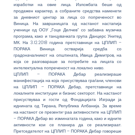
изработки на овие лица. Изложбата беше од
продажен карактер, а собраните средства наменети
за дневниот центар за лица со попреченост во
Виница. На завршницата од настанот настапија
ученици од ООУ „Гоце Делчев” со забавна музичка
програма, како и танцувачката група Данцерс Унитед
МК. На 3.12.2018 година претставници на ЦПЛИП –
ПОРАКА Виница остварија средба со
градоначалникот на општината, Ивица Димитров, на
која се разговараше за потребите на лицата со
интелектуална попреченост на локално ниво.
ЦПЛИП – ПОРАКА Дебар реализираше
манифестација на која присуствуваа граѓани, членови
на ЦПЛИП – ПОРАКА Дебар, претставници на
локалните институции и бизнис секторот. На настанот
присуствуваа и гости од Фондацијата Изгради ја
иднината од Тирана, Република Албанија. За време
на настанот се презенти-раа активностите на ЦПЛИП
– ПОРАКА Дебар во изминатата година, како и идните
активности кои се планира да се реализираат.
Претседателот на ЦПЛИП – ПОРАКА Дебар говореше