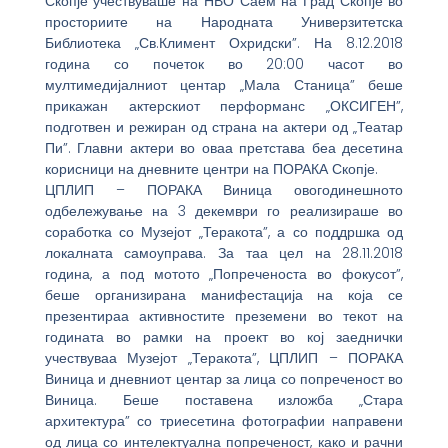
Скопје учествуваше на НВО Саем на Град Скопје во
просториите на Народната Универзитетска
Библиотека „Св.Климент Охридски”. На 8.12.2018
година со почеток во 20:00 часот во
мултимедијалниот центар „Мала Станица” беше
прикажан актерскиот перформанс „ОКСИГЕН”,
подготвен и режиран од страна на актери од „Театар
Пи”. Главни актери во оваа претстава беа десетина
корисници на дневните центри на ПОРАКА Скопје.
ЦПЛИП – ПОРАКА Виница овогодинешното
одбележување на 3 декември го реализираше во
соработка со Музејот „Теракота”, а со поддршка од
локалната самоуправа. За таа цел на 28.11.2018
година, а под мотото „Попреченоста во фокусот”,
беше организирана манифестација на која се
презентираа активностите преземени во текот на
годината во рамки на проект во кој заеднички
учествуваа Музејот „Теракота”, ЦПЛИП – ПОРАКА
Виница и дневниот центар за лица со попреченост во
Виница. Беше поставена изложба „Стара
архитектура” со триесетина фотографии направени
од лица со интелектуална попреченост, како и рачни