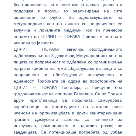
благодарници за сите оние кои ја даваат целосната
поддршка и помош во реализирање на сите
активности во клубот. Во одбележувањето на
меѓународниот ден на лицата со попреченост се
вклучија и локалните медиуми, кои ги пренесоа
пораките на ЦПЛИП – ПОРАКА Прилеп и неговите
членови во јавноста.
ЦПЛИП – ПОРАКА Гевгелија, овогодинешното
одбележување на 3 декември, Меѓународниот ден на
лицата со попреченост го одбележа со организирање
на јавна трибина на тема: „Зајакнување на лицата со
попреченост и обезбедување инклузивност и
еднаквост. Трибината се одржа во просториите на
ЦПЛИП – ПОРАКА Гевгелија, а присутни беа
градоначалникот на општина Гевгелија, Сашо Поцков,
други претставници од локалната самоуправа,
соработници од институциите на локално ниво,
членови на организацијата и други заинтересирани
граѓани. Дискусијата започна со начините за
инклузивен, рамноправен и одржлив развој во
заедницата. Се потенцираше потребата од урбан