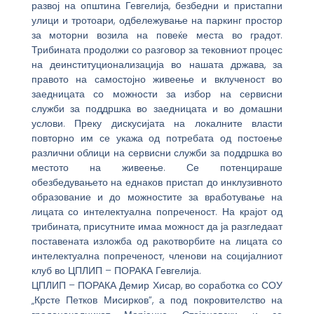
развој на општина Гевгелија, безбедни и пристапни
улици и тротоари, одбележување на паркинг простор
за моторни возила на повеќе места во градот.
Трибината продолжи со разговор за тековниот процес
на деинституционализација во нашата држава, за
правото на самостојно живеење и вклученост во
заедницата со можности за избор на сервисни
служби за поддршка во заедницата и во домашни
услови. Преку дискусијата на локалните власти
повторно им се укажа од потребата од постоење
различни облици на сервисни служби за поддршка во
местото на живеење. Се потенцираше
обезбедувањето на еднаков пристап до инклузивното
образование и до можностите за вработување на
лицата со интелектуална попреченост. На крајот од
трибината, присутните имаа можност да ја разгледаат
поставената изложба од ракотворбите на лицата со
интелектуална попреченост, членови на социјалниот
клуб во ЦПЛИП – ПОРАКА Гевгелија.
ЦПЛИП – ПОРАКА Демир Хисар, во соработка со СОУ
„Крсте Петков Мисирков”, а под покровителство на