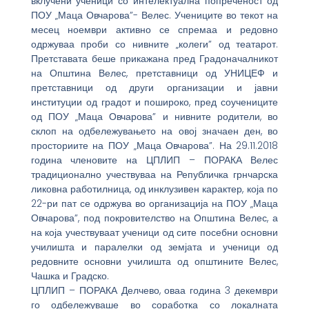
вклучени ученици со интелектуална попреченост од
ПОУ „Маца Овчарова”- Велес. Учениците во текот на
месец ноември активно се спремаа и редовно
одржуваа проби со нивните „колеги” од театарот.
Претставата беше прикажана пред Градоначалникот
на Општина Велес, претставници од УНИЦЕФ и
претставници од други организации и јавни
институции од градот и пошироко, пред соучениците
од ПОУ „Маца Овчарова” и нивните родители, во
склоп на одбележувањето на овој значаен ден, во
просториите на ПОУ „Маца Овчарова”. На 29.11.2018
година членовите на ЦПЛИП – ПОРАКА Велес
традиционално учествуваа на Републичка грнчарска
ликовна работилница, од инклузивен карактер, која по
22-ри пат се одржува во организација на ПОУ „Маца
Овчарова”, под покровителство на Општина Велес, а
на која учествуваат ученици од сите посебни основни
училишта и паралелки од земјата и ученици од
редовните основни училишта од општините Велес,
Чашка и Градско.
ЦПЛИП – ПОРАКА Делчево, оваа година 3 декември
го одбележуваше во соработка со локалната