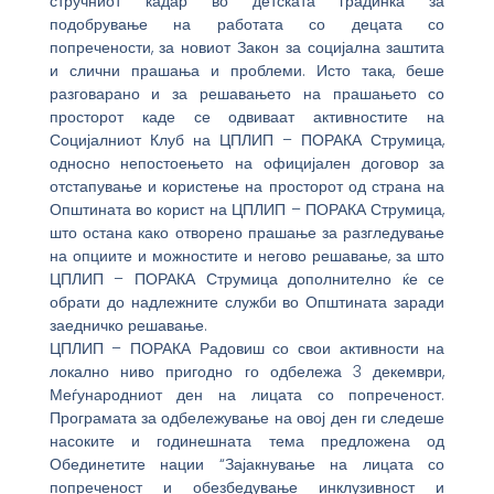
стручниот кадар во детската градинка за
подобрување на работата со децата со
попречености, за новиот Закон за социјална заштита
и слични прашања и проблеми. Исто така, беше
разговарано и за решавањето на прашањето со
просторот каде се одвиваат активностите на
Социјалниот Клуб на ЦПЛИП – ПОРАКА Струмица,
односно непостоењето на официјален договор за
отстапување и користење на просторот од страна на
Општината во корист на ЦПЛИП – ПОРАКА Струмица,
што остана како отворено прашање за разгледување
на опциите и можностите и негово решавање, за што
ЦПЛИП – ПОРАКА Струмица дополнително ќе се
обрати до надлежните служби во Општината заради
заедничко решавање.
ЦПЛИП – ПОРАКА Радовиш со свои активности на
локално ниво пригодно го одбележа 3 декември,
Меѓународниот ден на лицата со попреченост.
Програмата за одбележување на овој ден ги следеше
насоките и годинешната тема предложена од
Обединетите нации “Зајакнување на лицата со
попреченост и обезбедување инклузивност и