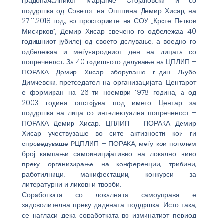
градоначалникот Марјанче Стојановски и со
поддршка од Советот на Општина Демир Хисар, на
27.11.2018 год., во просториите на СОУ „Крсте Петков
Мисирков”, Демир Хисар свечено го одбележаа 40
годишниот јубилеј од своето делување, а воедно го
одбележаа и меѓународниот ден на лицата со
попреченост. За 40 годишното делување на ЦПЛИП –
ПОРАКА Демир Хисар зборуваше г-дин Љубе
Димчевски, претседател на организацијата. Центарот
е формиран на 26-ти ноември 1978 година, а од
2003 година опстојува под името Центар за
поддршка на лица со интелектуална попреченост –
ПОРАКА Демир Хисар. ЦПЛИП – ПОРАКА Демир
Хисар учествуваше во сите активности кои ги
спроведуваше РЦПЛИП – ПОРАКА, меѓу кои поголем
број кампањи самоиницијативно на локално ниво
преку организирање на конференции, трибини,
работилници, манифестации, конкурси за
литературни и ликовни творби.
Соработката со локалната самоуправа е
задоволителна преку дадената поддршка. Исто така,
се нагласи дека соработката во изминатиот период