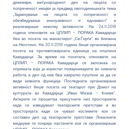
декември, меѓународниот ден на лицата со
попреченост имајќи ја предвид овогодинешната тема
„Зајакнување на лицата со попреченост и
обезбедување инклузивност и еднаквост” и
реализираше неколку активности. На 24.11.2018
година членовите на ЦПЛИП – ПОРАКА Кавадарци
беа во посета на манастирот „Св.Ѓорѓи” во близина
на Неготино. На 30.11.2018 година беше организирана
посета на противпожарната единица на општина
Кавадарци. За време на посетата, членовите на
ЦПЛИП – ПОРАКА Кавадарци се запознаа со
опремата која ја користат пожарникарите во нивната
работа, а дел од нив беа накратко пуштени за да се
види нивната функција. Последната организирана
активност беше посета на театарот при Домот на
културата во Кавадарци „Иван Мазов – Климе”.
Актерите ги прошетаа присутните низ просториите
каде се изведуваат театарските претстави и во
просторијата каде се чуваат костимите кои се
составен дел од театарските претстави. Локалните
медиуми ги покрија настаните кои ги организираше