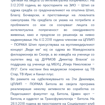
третман на лицата со интелектуална попреченост. На
3.12.2018 година, во просториите на ЗИО – Штип се
одржа средба со градоначалникот на општина Штип,
Благој Бочварски, и претставници на локалната
самоуправа. На средбата се укажа на потребите и
проблемите со кои се соочуваат лицата со
интелектуална попреченост во секојдневното
живеење, како и предлози со решенија за нивно
надминување. На 4.12.2018 година членови на ЦПЛИП
– ПОРАКА Штип присуствуваа на мултимедијалниот
концерт „Види ме” кој се одржа во Македонската
филхармонија во Скопје, а во изведба на ученици со
оштетен вид од ДУРМОВ „Димитар Влахов” со
поддршка од ученици од МБУЦ „Илија Николовски –
ЛУЈ”. Сите настани беа медиумски покриени од ТВ
Стар, ТВ Ирис и Канал плус.
Во рамките на одбележувањето на 3ти Декември,
ЦПЛИП – ПОРАКА Битола во својата програма
реализираше неколку активности во соработка со
Педагошкиот факултет од Битола, Црвен крст –
Битола, и одделот за Трансфузиологија – Битола. На
28.11.2018 година во просториите на Социјалниот клуб