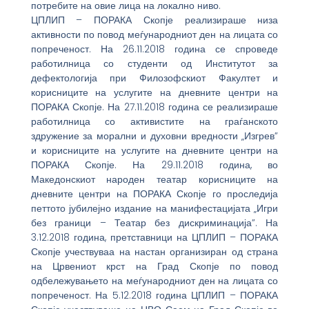
потребите на овие лица на локално ниво.
ЦПЛИП – ПОРАКА Скопје реализираше низа
активности по повод меѓународниот ден на лицата со
попреченост. На 26.11.2018 година се спроведе
работилница со студенти од Институтот за
дефектологија при Филозофскиот Факултет и
корисниците на услугите на дневните центри на
ПОРАКА Скопје. На 27.11.2018 година се реализираше
работилница со активистите на граѓанското
здружение за морални и духовни вредности „Изгрев”
и корисниците на услугите на дневните центри на
ПОРАКА Скопје. На 29.11.2018 година, во
Македонскиот народен театар корисниците на
дневните центри на ПОРАКА Скопје го проследија
петтото јубилејно издание на манифестацијата „Игри
без граници – Театар без дискриминација”. На
3.12.2018 година, претставници на ЦПЛИП – ПОРАКА
Скопје учествуваа на настан организиран од страна
на Црвениот крст на Град Скопје по повод
одбележувањето на меѓународниот ден на лицата со
попреченост. На 5.12.2018 година ЦПЛИП – ПОРАКА