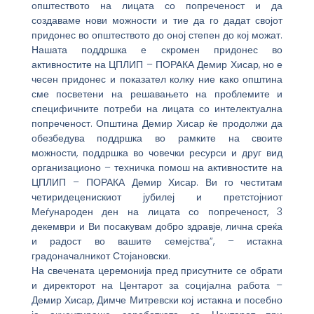
општеството на лицата со попреченост и да
создаваме нови можности и тие да го дадат својот
придонес во општеството до оној степен до кој можат.
Нашата поддршка е скромен придонес во
активностите на ЦПЛИП – ПОРАКА Демир Хисар, но е
чесен придонес и показател колку ние како општина
сме посветени на решавањето на проблемите и
специфичните потреби на лицата со интелектуална
попреченост. Општина Демир Хисар ќе продолжи да
обезбедува поддршка во рамките на своите
можности, поддршка во човечки ресурси и друг вид
организационо – техничка помош на активностите на
ЦПЛИП – ПОРАКА Демир Хисар. Ви го честитам
четиридеценискиот јубилеј и претстојниот
Меѓународен ден на лицата со попреченост, 3
декември и Ви посакувам добро здравје, лична среќа
и радост во вашите семејства”, – истакна
градоначалникот Стојановски.
На свечената церемонија пред присутните се обрати
и директорот на Центарот за социјална работа –
Демир Хисар, Димче Митревски кој истакна и посебно