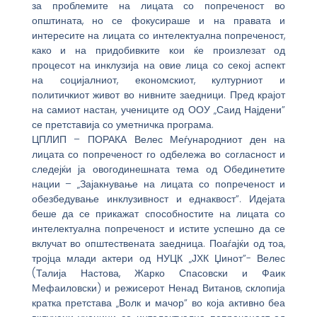
за проблемите на лицата со попреченост во
општината, но се фокусираше и на правата и
интересите на лицата со интелектуална попреченост,
како и на придобивките кои ќе произлезат од
процесот на инклузија на овие лица со секој аспект
на социјалниот, економскиот, културниот и
политичкиот живот во нивните заедници. Пред крајот
на самиот настан, учениците од ООУ „Саид Најдени”
се претставија со уметничка програма.
ЦПЛИП – ПОРАКА Велес Меѓународниот ден на
лицата со попреченост го одбележа во согласност и
следејќи ја овогодинешната тема од Обединетите
нации – „Зајакнување на лицата со попреченост и
обезбедување инклузивност и еднаквост”. Идејата
беше да се прикажат способностите на лицата со
интелектуална попреченост и истите успешно да се
вклучат во општествената заедница. Поаѓајќи од тоа,
тројца млади актери од НУЦК „ЈХК Џинот”- Велес
(Талија Настова, Жарко Спасовски и Фаик
Мефаиловски) и режисерот Ненад Витанов, склопија
кратка претстава „Волк и мачор” во која активно беа