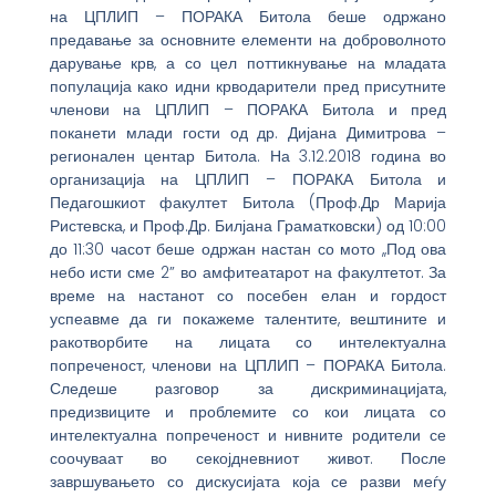
на ЦПЛИП – ПОРАКА Битола беше одржано
предавање за основните елементи на доброволното
дарување крв, а со цел поттикнување на младата
популација како идни крводарители пред присутните
членови на ЦПЛИП – ПОРАКА Битола и пред
поканети млади гости од др. Дијана Димитрова –
регионален центар Битола. На 3.12.2018 година во
организација на ЦПЛИП – ПОРАКА Битола и
Педагошкиот факултет Битола (Проф.Др Марија
Ристевска, и Проф.Др. Билјана Граматковски) од 10:00
до 11:30 часот беше одржан настан со мото ,,Под ова
небо исти сме 2” во амфитеатарот на факултетот. За
време на настанот со посебен елан и гордост
успеавме да ги покажеме талентите, вештините и
ракотворбите на лицата со интелектуална
попреченост, членови на ЦПЛИП – ПОРАКА Битола.
Следеше разговор за дискриминацијата,
предизвиците и проблемите со кои лицата со
интелектуална попреченост и нивните родители се
соочуваат во секојдневниот живот. После
завршувањето со дискусијата која се разви меѓу