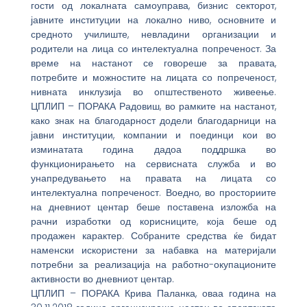
гости од локалната самоуправа, бизнис секторот,
јавните институции на локално ниво, основните и
средното училиште, невладини организации и
родители на лица со интелектуална попреченост. За
време на настанот се говореше за правата,
потребите и можностите на лицата со попреченост,
нивната инклузија во општественото живеење.
ЦПЛИП – ПОРАКА Радовиш, во рамките на настанот,
како знак на благодарност додели благодарници на
јавни институции, компании и поединци кои во
изминатата година дадоа поддршка во
функционирањето на сервисната служба и во
унапредувањето на правата на лицата со
интелектуална попреченост. Воедно, во просториите
на дневниот центар беше поставена изложба на
рачни изработки од корисниците, која беше од
продажен карактер. Собраните средства ќе бидат
наменски искористени за набавка на материјали
потребни за реализација на работно-окупационите
активности во дневниот центар.
ЦПЛИП – ПОРАКА Крива Паланка, оваа година на