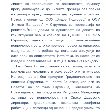
лицата со попреченост во општеството, најмногу
преку доближување до нивните врсници без пречки
во развојот преку заедничко дејствување и работа.
Потоа, ученици од ООУ „Видое Подгорец” и ООУ
„Никола Вапцаров” – Струмица, се претставија со
рецитали/мини драми за еднаквоста на децата, во
кои вклучени беа и членови на ЦПЛИП – ПОРАКА
Струмица, односно и лица со интелектуална
попреченост, со што се пренесе порака за еднаквост,
заедништво и потребата од поголема инклузија во
сите пори на општеството. Исто така, на настанот се
изведе и претставата на ПОУ „Св. Климент Охридски”
– Ново Село. По завршување на настапите, гостите ги
разгледуваа креациите и ракотворбите и ги купуваа.
На овој настан беа присутни Градоначалникот на
општина Струмица, г-н Коста Јаневски, членови на
Советот на општина Струмица, Советникот на
Претседателот на Владата на Република Македонија
за лица со попреченост, г-н Спасе Додевски,
директори, дефектолози, психолози, социјални
работници и логопеди од основни и средни училишта