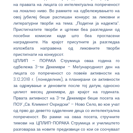
на правата на лицата со интелектуална попреченост
на локално ниво. Во рамките на одбележувањето на
овој јубилеј беше распишан конкурс за ликовни и
литературни творби на тема: „Подигни ја надежта”.
Пристигнатите творби и цртежи беа разгледани од
посебни комисии каде што беа прогласени
наградените. На крајот присутните ја разгледаа
изложбата направена од ликовните творби
пристигнати на конкурсот.
ЦПЛИП – ПОРАКА Струмица оваа година го
одбележа 3-ти Декември – Меѓународниот ден на
лицата со попреченост со повеќе активности на
3.12.2018 г. (понеделник), а планирани се активности
за одржување и деновите после тој датум, односно
целиот месец декември, до крајот на годината.
Првата активност на 3-ти Декември беше посета на
ПОУ „Св. Климент Охридски” – Ново Село, во кое учат
од прво до деветто одделение деца со интелектуална
попреченост. Во рамки на оваа посета, стручните
тимови на ЦПЛИП-ПОРАКА Струмица и училиштето
разговараа за новите предизвици со кои се соочуваат