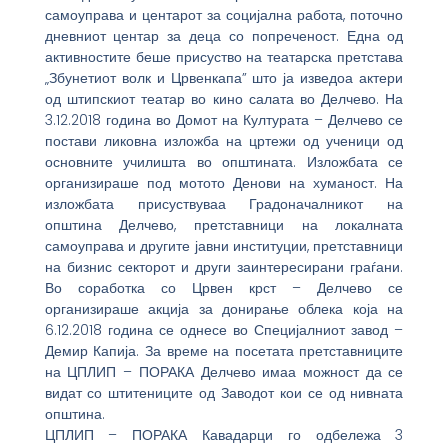
самоуправа и центарот за социјална работа, поточно
дневниот центар за деца со попреченост. Една од
активностите беше присуство на театарска претстава
„Збунетиот волк и Црвенкапа” што ја изведоа актери
од штипскиот театар во кино салата во Делчево. На
3.12.2018 година во Домот на Културата – Делчево се
постави ликовна изложба на цртежи од ученици од
основните училишта во општината. Изложбата се
организираше под мотото Денови на хуманост. На
изложбата присуствуваа Градоначалникот на
општина Делчево, претставници на локалната
самоуправа и другите јавни институции, претставници
на бизнис секторот и други заинтересирани граѓани.
Во соработка со Црвен крст – Делчево се
организираше акција за донирање облека која на
6.12.2018 година се однесе во Специјалниот завод –
Демир Капија. За време на посетата претставниците
на ЦПЛИП – ПОРАКА Делчево имаа можност да се
видат со штитениците од Заводот кои се од нивната
општина.
ЦПЛИП – ПОРАКА Кавадарци го одбележа 3