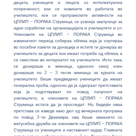
децата, учениците и лицата со интелектуална
попреченост, кои се новините во работата во
училиштето, кои се програмските активности на
ЦПЛИП – ПОРАКА Струмица, се усвоија заклучоци за
идни соработки на организацијата и училиштето и сл.
Членовите на ЦПЛИП – ПОРАКА Струмица во
изминатиот период собираа облека која ја сортираа
во посебни пакети за донација и истите ги донираа во
училиштето за децата кои имаат потреба од облека, а
се сместени во интернатот на училиштето. Исто така,
се донираше и зимница, односно секој член
донираше по 2 – 3 тегли зимница за кујната на
училиштето. Беше предвидено учениците да имаат
генерална проба, односно да ја одиграат претставата
која ја подготвуваат по повод патронот на
училиштето, а членовите на ЦПЛИП – ПОРАКА
Струмица истата да ја проследат. Но, бидејќи оваа
претстава се изведе како дел од вечерната програма
по повод 3-ти Декември, ова беше заменето со
меѓусебна дружба на членовите на ЦПЛИП – ПОРАКА
Струмица со учениците и наставниот кадар. Главната