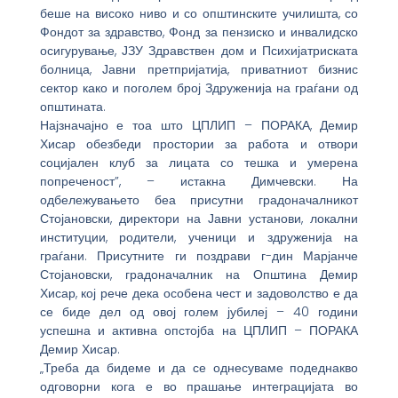
беше на високо ниво и со општинските училишта, со
Фондот за здравство, Фонд за пензиско и инвалидско
осигурување, ЈЗУ Здравствен дом и Психијатриската
болница, Јавни претпријатија, приватниот бизнис
сектор како и поголем број Здруженија на граѓани од
општината.
Најзначајно е тоа што ЦПЛИП – ПОРАКА, Демир
Хисар обезбеди простории за работа и отвори
социјален клуб за лицата со тешка и умерена
попреченост”, – истакна Димчевски. На
одбележувањето беа присутни градоначалникот
Стојановски, директори на Јавни установи, локални
институции, родители, ученици и здруженија на
граѓани. Присутните ги поздрави г-дин Марјанче
Стојановски, градоначалник на Општина Демир
Хисар, кој рече дека особена чест и задоволство е да
се биде дел од овој голем јубилеј – 40 години
успешна и активна опстојба на ЦПЛИП – ПОРАКА
Демир Хисар.
„Треба да бидеме и да се однесуваме подеднакво
одговорни кога е во прашање интеграцијата во