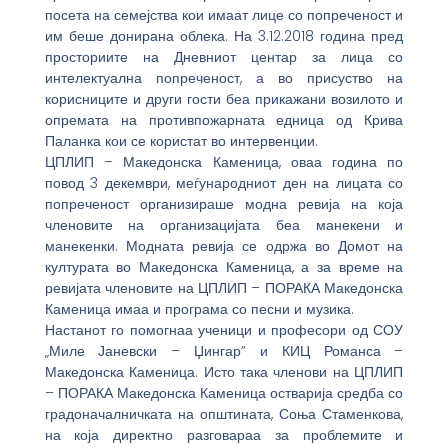
посета на семејства кои имаат лице со попреченост и
им беше донирана облека. На 3.12.2018 година пред
просториите на Дневниот центар за лица со
интелектуална попреченост, а во присуство на
корисниците и други гости беа прикажани возилото и
опремата на противпожарната едница од Крива
Паланка кои се користат во интервенции.
ЦПЛИП – Македонска Каменица, оваа година по
повод 3 декември, меѓународниот ден на лицата со
попреченост организираше модна ревија на која
членовите на организацијата беа манекени и
манекенки. Модната ревија се одржа во Домот на
културата во Македонска Каменица, а за време на
ревијата членовите на ЦПЛИП – ПОРАКА Македонска
Каменица имаа и програма со песни и музика.
Настанот го помогнаа ученици и професори од СОУ
„Миле Јаневски – Џингар” и КИЦ Романса –
Македонска Каменица. Исто така членови на ЦПЛИП
– ПОРАКА Македонска Каменица остварија средба со
градоначалничката на општината, Соња Стаменкова,
на која директно разговараа за проблемите и