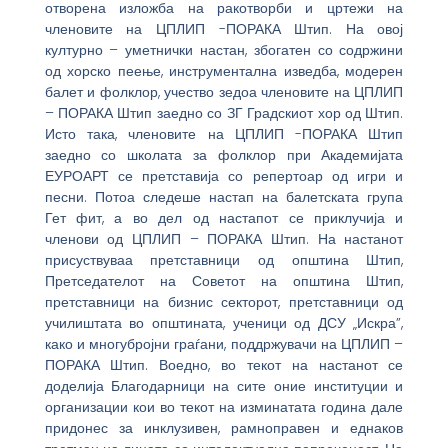
отворена изложба на ракотворби и цртежи на
членовите на ЦПЛИП -ПОРАКА Штип. На овој
културно – уметнички настан, збогатен со содржини
од хорско пеење, инструментална изведба, модерен
балет и фолклор, учество зедоа членовите на ЦПЛИП
– ПОРАКА Штип заедно со ЗГ Градскиот хор од Штип.
Исто така, членовите на ЦПЛИП -ПОРАКА Штип
заедно со школата за фолклор при Академијата
ЕУРОАРТ се претставија со репертоар од игри и
песни. Потоа следеше настап на балетската група
Гет фит, а во дел од настапот се приклучија и
членови од ЦПЛИП – ПОРАКА Штип. На настанот
присуствуваа претставници од општина Штип,
Претседателот на Советот на општина Штип,
претставници на бизнис секторот, претставници од
училиштата во општината, ученици од ДСУ „Искра”,
како и многубројни граѓани, поддржувачи на ЦПЛИП –
ПОРАКА Штип. Воедно, во текот на настанот се
доделија Благодарници на сите оние институции и
организации кои во текот на изминатата година дале
придонес за инклузивен, рамноправен и еднаков