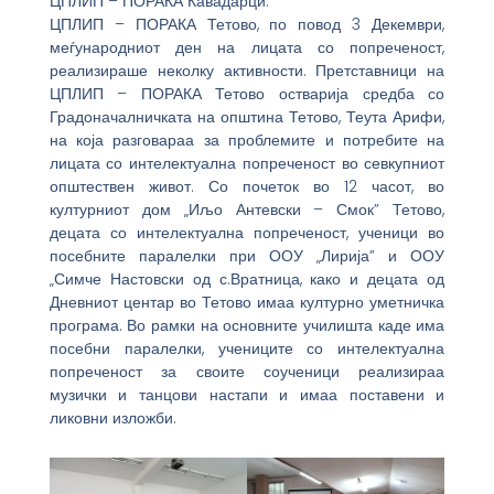
ЦПЛИП – ПОРАКА Кавадарци.
ЦПЛИП – ПОРАКА Тетово, по повод 3 Декември,
меѓународниот ден на лицата со попреченост,
реализираше неколку активности. Претставници на
ЦПЛИП – ПОРАКА Тетово остварија средба со
Градоначалничката на општина Тетово, Теута Арифи,
на која разговараа за проблемите и потребите на
лицата со интелектуална попреченост во севкупниот
општествен живот. Со почеток во 12 часот, во
културниот дом „Иљо Антевски – Смок” Тетово,
децата со интелектуална попреченост, ученици во
посебните паралелки при ООУ „Лирија” и ООУ
„Симче Настовски од с.Вратница, како и децата од
Дневниот центар во Тетово имаа културно уметничка
програма. Во рамки на основните училишта каде има
посебни паралелки, учениците со интелектуална
попреченост за своите соученици реализираа
музички и танцови настапи и имаа поставени и
ликовни изложби.