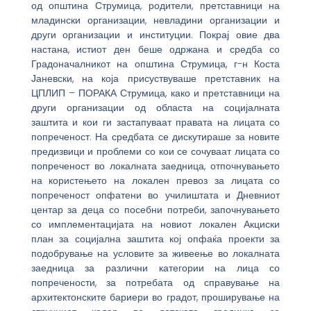
од општина Струмица, родители, претставници на
младински организации, невладини организации и
други организации и институции. Покрај овие два
настана, истиот ден беше одржана и средба со
Градоначалникот на општина Струмица, г-н Коста
Јаневски, на која присуствуваше претставник на
ЦПЛИП – ПОРАКА Струмица, како и претставници на
други организации од областа на социјалната
заштита и кои ги застапуваат правата на лицата со
попреченост. На средбата се дискутираше за новите
предизвици и проблеми со кои се сочуваат лицата со
попреченост во локалната заедница, отпочнувањето
на користењето на локален превоз за лицата со
попреченост опфатени во училиштата и Дневниот
центар за деца со посебни потреби, започнувањето
со имплементацијата на новиот локален Акциски
план за социјална заштита кој опфаќа проекти за
подобрување на условите за живеење во локалната
заедница за различни категории на лица со
попречености, за потребата од справување на
архитектонските бариери во градот, проширување на