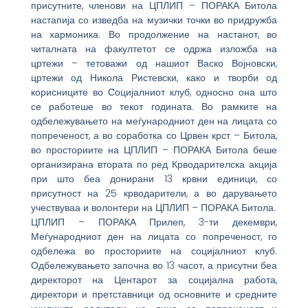
присутните, членови на ЦПЛИП – ПОРАКА Битола
настапија со изведба на музички точки во придружба
на хармоника. Во продолжение на настанот, во
читалната на факултетот се одржа изложба на
цртежи – тетоважи од нашиот Васко Војновски,
цртежи од Никола Ристевски, како и творби од
корисниците во Социјалниот клуб, односно она што
се работеше во текот годината. Во рамките на
одбележувањето на меѓународниот ден на лицата со
попреченост, а во соработка со Црвен крст – Битола,
во просториите на ЦПЛИП – ПОРАКА Битола беше
организирана втората по ред Крводарителска акција
при што беа донирани 13 крвни единици, со
присутност на 25 крводарители, а во дарувањето
учествуваа и волонтери на ЦПЛИП – ПОРАКА Битола.
ЦПЛИП – ПОРАКА Прилеп, 3-ти декември,
Меѓународниот ден на лицата со попреченост, го
одбележа во просториите на социјалниот клуб.
Одбележувањето започна во 13 часот, а присутни беа
директорот на Центарот за социјална работа,
директори и претставници од основните и средните