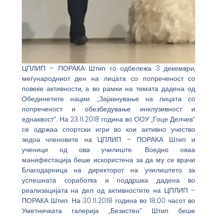
ЦПЛИП – ПОРАКА Штип го одбележа 3 декември,
меѓународниот ден на лицата со попреченост со
повеќе активности, а во рамки на темата дадена од
Обединетите нации: „Зајакнување на лицата со
попреченост и обезбедување инклузивност и
еднаквост”. На 23.11.2018 година во ООУ „Гоце Делчев”
се одржаа спортски игри во кои активно учество
зедоа членовите на ЦПЛИП – ПОРАКА Штип и
ученици од ова училиште. Воедно оваа
манифестација беше искористена за да му се врачи
Благодарница на директорот на училиштето за
успешната соработка и поддршка дадена во
реализацијата на дел од активностите на ЦПЛИП –
ПОРАКА Штип. На 30.11.2018 година во 18:00 часот во
Уметничката галерија „Безистен” Штип беше