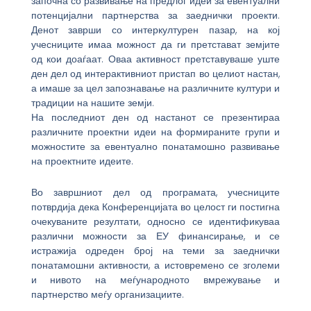
започна со развивање на предлог идеи за евентуални
потенцијални партнерства за заеднички проекти.
Денот заврши со интеркултурен пазар, на кој
учесниците имаа можност да ги претстават земјите
од кои доаѓаат. Оваа активност претставуваше уште
ден дел од интерактивниот пристап во целиот настан,
а имаше за цел запознавање на различните култури и
традиции на нашите земји.
На последниот ден од настанот се презентираа
различните проектни идеи на формираните групи и
можностите за евентуално понатамошно развивање
на проектните идеите.
Во завршниот дел од програмата, учесниците
потврдија дека Конференцијата во целост ги постигна
очекуваните резултати, односно се идентификуваа
различни можности за ЕУ финансирање, и се
истражија одреден број на теми за заеднички
понатамошни активности, а истовремено се зголеми
и нивото на меѓународното вмрежување и
партнерство меѓу организациите.