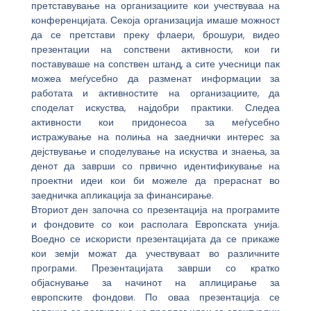
претставување на организациите кои учествуваа на
конференцијата. Секоја организација имаше можност
да се претстави преку флаери, брошури, видео
презентации на сопствени активности, кои ги
поставуваше на сопствен штанд, а сите учесници пак
можеа меѓусебно да разменат информации за
работата и активностите на организациите, да
споделат искуства, најдобри практики. Следеа
активности кои придонесоа за меѓусебно
истражување на полиња на заеднички интерес за
дејствување и споделување на искуства и знаења, за
денот да заврши со првично идентификување на
проектни идеи кои би можеле да прераснат во
заедничка апликација за финансирање.
Вториот ден започна со презентација на програмите
и фондовите со кои располага Европската унија.
Воедно се искористи презентацијата да се прикаже
кои земји можат да учествуваат во различните
програми. Презентацијата заврши со кратко
објаснување за начинот на аплицирање за
европските фондови. По оваа презентација се