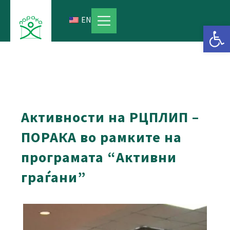
Skip
to
EN
Open 
content
Активности на РЦПЛИП –
ПОРАКА во рамките на
програмата “Активни
граѓани”