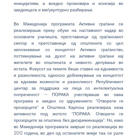
иницијативи, а воедно промовира и кохезија во
заедницата и меѓукултурно разбирање.
Во Македонија програмата Активни граѓани се
реализираше преку обуки на наставниот кадар во
основните училишта, претставници од граѓанскиот
сектор и претставници од општините со цел
запознавање со концептот Активно граѓанство,
поттикнување на духот на активни граѓани кај
жителите во општината и нивното делување во
истата. Фокусот на темите беше ставен на еднаквоста
и разноликоста, односно доближување на концептот
за еднакви можности и разноликост. Републичкиот
центар за поддршка на лица со интелектуална
попреченост – ПОРАКА учествуваше во оваа
програма и заедно со здружението “Отворете ги
прозорците” и Општина Карпош реализираа низа
активности под мотото “ПОРАКА: Отворете ги
прозорците за општина без дискриминација”. Но, иако
во Македонија програмата заврши со реализација во
2012 година, во дел од останатите земји таа се уште