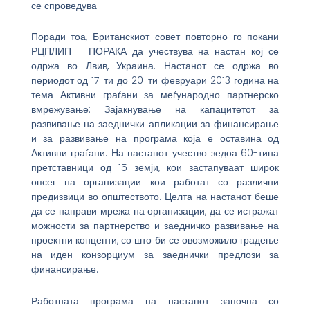
се спроведува.
Поради тоа, Британскиот совет повторно го покани
РЦПЛИП – ПОРАКА да учествува на настан кој се
одржа во Лвив, Украина. Настанот се одржа во
периодот од 17-ти до 20-ти февруари 2013 година на
тема Активни граѓани за меѓународно партнерско
вмрежување: Зајакнување на капацитетот за
развивање на заеднички апликации за финансирање
и за развивање на програма која е оставина од
Активни граѓани. На настанот учество зедоа 60-тина
претставници од 15 земји, кои застапуваат широк
опсег на организации кои работат со различни
предизвици во општеството. Целта на настанот беше
да се направи мрежа на организации, да се истражат
можности за партнерство и заедничко развивање на
проектни концепти, со што би се овозможило градење
на иден конзорциум за заеднички предлози за
финансирање.
Работната програма на настанот започна со