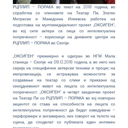
РЦПЛИП – ПОРАКА во текот на 2018 година, во
соработка со членовите на Театар Пи, Златко
Митрески и Македонка Илиевска работеа на
подготовка на мултимедијалниот проект „ОКСИГЕН”,
во кој сите актери се лица со интелектуална
попреченост – корисници на дневните центри на
РЦПЛИП – ПОРАКА во Скопје.
„ОКСИГЕН” премиерно е одигран во НГМ Мала
станица – Скопје на 08.12.2018 година, а во него низ
серија на специфични актерски техники и процес на
импровизација, се истражуваа можностите за
создавање на театар со слики и приказни од
секојдневниот живот на лицата со интелектуална
попреченост. „ОКСИГЕН” е четврт заеднички проект
на Театар Пи со РЦПЛИП – ПОРАКА во кој повторно
акцентот се става на способноста на лицата со
интелектуална попреченост да бидат изведувачи –
перформери и ангажирано, низ говорот на телото на
сцена, да споделат со публиката еден интимен
театарски чин.