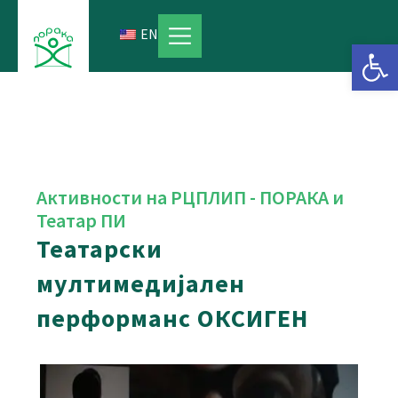
Skip
to
EN
Open 
content
Активности на РЦПЛИП - ПОРАКА и
Театар ПИ
Театарски
мултимедијален
перформанс ОКСИГЕН