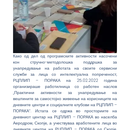
Како од дел од програмските активности насочени
кон стручно-методолошка поддршка за
унапредување на работата на своите сервисни
служби за лица со интелектуална попреченост,
РЦПЛИП – ПОРАКА на 25.02.2022 година
организираше работилница со работен наслов
„Практични активности за унапредување на
вештините за самостојно живеење на корисниците на
дневните центри и социјалните клубови на РЦПЛИП –
ПОРАКА“. Истата се одржа во просториите на
дневниот центар на РЦПЛИП – ПОРАКА во населба
Аеродром, Скопје, а учествуваа вработените лица во
дневните центри на РЦПЛИП – ПОРАКА од Скопје,