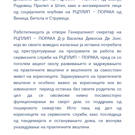
Радовиш, Прилеп и Штип, како и ангажираните лица
од социјалните клубови на РЦПЛИП – ПОРАКА од
Виница, Битола и Струмица.
Работилницата ја отвори Генералниот секретар на
РЦПЛИП – ПОРАКА Д-р Василка Димоска Де Јонг,
која во своето воведно излагање ја истакна потребата
од преструктуирање на програмите за работа во
сервисните служби на РЦПЛИП – ПОРАКА, пред се со
поголем акцент околу развивањето и задржувањето
на практичните вештини и вештините за самостоен
живот на корисниците. Зајакнувањето на практичните
вештини е особено важно за корисниците кои во
изминатиот период останаа без своите родители, со
цел да се овозможи нивно посамостојно
функционирање во својот дом, со поддршка од
поширокото семејство. Исто така, кај дел од
корисниците на сервисните служби, како последица
од пандемијата и останувањето дома, се воочува
уназадување на практичните вештини.