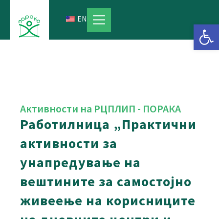
Skip
to
EN
Open 
content
Активности на РЦПЛИП - ПОРАКA
Работилница „Практични
активности за
унапредување на
вештините за самостојно
живеење на корисниците