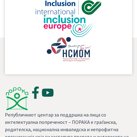
усвојување на практичните вештини кај корисниците
на сервисните служби на РЦПЛИП – ПОРАКА.
Републичкиот центар за поддршка на лица со
интелектуална попреченост – ПОРАКА е граѓанска,
родителска, национална инвалидска и непрофитна
организација која ги застапува правата и интересите на