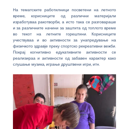
На тематските работилници посветени на летното
време, корисниците од различни материјали
изработуваа ракотворби, а исто така се разговараше
и за различните начини за заштита од топлото време
во текот на летните горештини. Корисниците
учествуваа и во активности за унапредување на
физичкото здравје преку спортско рекреативни вежби.
Покрај когнитивно едукативните активности се
реализираа и активности од забавен карактер како
слушање музика, играње друштвени игри, итн.