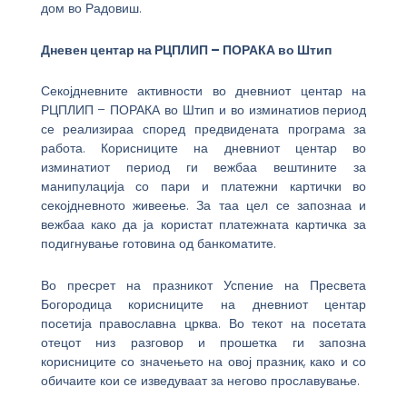
дом во Радовиш.
Дневен центар на РЦПЛИП – ПОРАКА во Штип
Секојдневните активности во дневниот центар на
РЦПЛИП – ПОРАКА во Штип и во изминатиов период
се реализираа според предвидената програма за
работа. Корисниците на дневниот центар во
изминатиот период ги вежбаа вештините за
манипулација со пари и платежни картички во
секојдневното живеење. За таа цел се запознаа и
вежбаа како да ја користат платежната картичка за
подигнување готовина од банкоматите.
Во пресрет на празникот Успение на Пресвета
Богородица корисниците на дневниот центар
посетија православна црква. Во текот на посетата
отецот низ разговор и прошетка ги запозна
корисниците со значењето на овој празник, како и со
обичаите кои се изведуваат за негово прославување.