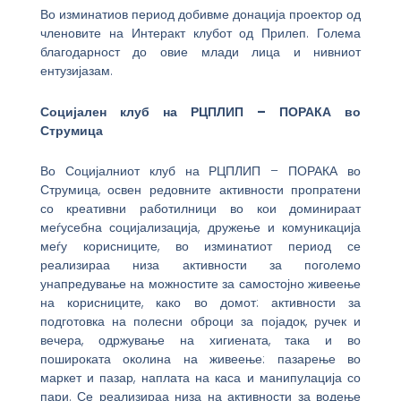
Во изминатиов период добивме донација проектор од
членовите на Интеракт клубот од Прилеп. Голема
благодарност до овие млади лица и нивниот
ентузијазам.
Социјален клуб на РЦПЛИП – ПОРАКА во
Струмица
Во Социјалниот клуб на РЦПЛИП – ПОРАКА во
Струмица, освен редовните активности пропратени
со креативни работилници во кои доминираат
меѓусебна социјализација, дружење и комуникација
меѓу корисниците, во изминатиот период се
реализираа низа активности за поголемо
унапредување на можностите за самостојно живеење
на корисниците, како во домот: активности за
подготовка на полесни оброци за појадок, ручек и
вечера, одржување на хигиената, така и во
пошироката околина на живеење: пазарење во
маркет и пазар, наплата на каса и манипулација со
пари. Се реализираа низа на активности за водење