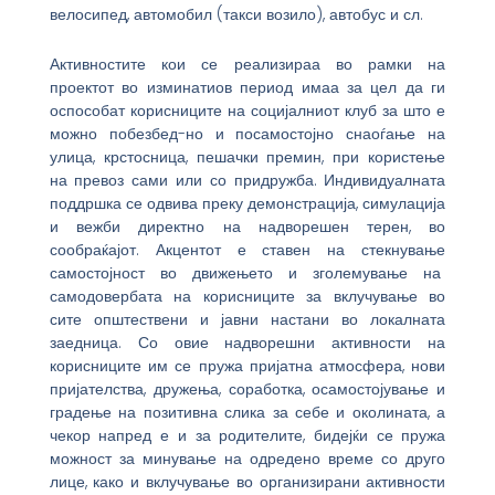
велосипед, автомобил (такси возило), автобус и сл.
Активностите кои се реализираа во рамки на
проектот во изминатиов период имаа за цел да ги
оспособат корисниците на социјалниот клуб за што е
можно побезбед-но и посамостојно снаоѓање на
улица, крстосница, пешачки премин, при користење
на превоз сами или со придружба. Индивидуалната
поддршка се одвива преку демонстрација, симулација
и вежби директно на надворешен терен, во
сообраќајот. Акцентот е ставен на стекнување
самостојност во движењето и зголемување на
самодовербата на корисниците за вклучување во
сите општествени и јавни настани во локалната
заедница. Со овие надворешни активности на
корисниците им се пружа пријатна атмосфера, нови
пријателства, дружења, соработка, осамостојување и
градење на позитивна слика за себе и околината, а
чекор напред е и за родителите, бидејќи се пружа
можност за минување на одредено време со друго
лице, како и вклучување во организирани активности