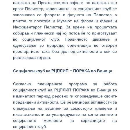
патеката од Првата светска војна и по патеката кон
врвот Пелистер, корисниците на социјалниот клуб се
запознаваа со флората и фауната на Пелистер, а
притоа го посетија и Музејот на флора и фауна и
Инфоцентарот Пелистер. За време на прошетката
собираа и планински чај кој потоа ќе го приготвуваат
во социјалниот клуб. Правилното движење и
однесување во природа, ориентација во отворен
простор, исто така, беа дел од активностите кои се
реализираа тој ден.
Социјален клуб на РЦПЛИП – ПОРАКА во Виница
Согласно планираната програма за работа
социјалниот клуб на РЦПЛИП-ПОРАКА во Виница во
изминатиот период редовно ги спроведуваше своите
предвидени активности. Се реализираа активности за
стекнување на вештини за самостојно живеење и
низа активности за унапредување на когнитивните и
социјалните можности на корисниците на
социјалниот клуб.