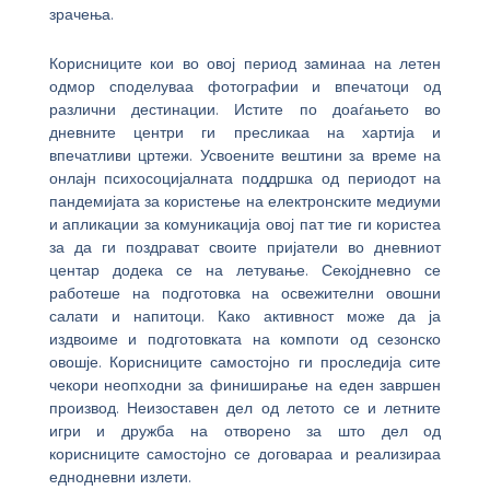
зрачења.
Корисниците кои во овој период заминаа на летен
одмор споделуваа фотографии и впечатоци од
различни дестинации. Истите по доаѓањето во
дневните центри ги пресликаа на хартија и
впечатливи цртежи. Усвоените вештини за време на
онлајн психосоцијалната поддршка од периодот на
пандемијата за користење на електронските медиуми
и апликации за комуникација овој пат тие ги користеа
за да ги поздрават своите пријатели во дневниот
центар додека се на летување. Секојдневно се
работеше на подготовка на освежителни овошни
салати и напитоци. Како активност може да ја
издвоиме и подготовката на компоти од сезонско
овошје. Корисниците самостојно ги проследија сите
чекори неопходни за финиширање на еден завршен
производ. Неизоставен дел од летото се и летните
игри и дружба на отворено за што дел од
корисниците самостојно се договараа и реализираа
еднодневни излети.