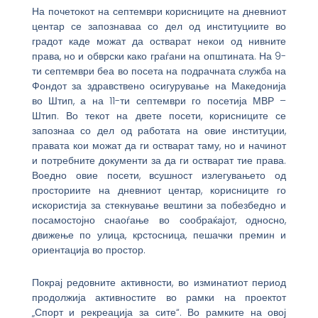
На почетокот на септември корисниците на дневниот
центар се запознаваа со дел од институциите во
градот каде можат да остварат некои од нивните
права, но и обврски како граѓани на општината. На 9-
ти септември беа во посета на подрачната служба на
Фондот за здравствено осигурување на Македонија
во Штип, а на 11-ти септември го посетија МВР –
Штип. Во текот на двете посети, корисниците се
запознаа со дел од работата на овие институции,
правата кои можат да ги остварат таму, но и начинот
и потребните документи за да ги остварат тие права.
Воедно овие посети, всушност излегувањето од
просториите на дневниот центар, корисниците го
искористија за стекнување вештини за побезбедно и
посамостојно снаоѓање во сообраќајот, односно,
движење по улица, крстосница, пешачки премин и
ориентација во простор.
Покрај редовните активности, во изминатиот период
продолжија активностите во рамки на проектот
„Спорт и рекреација за сите“. Во рамките на овој