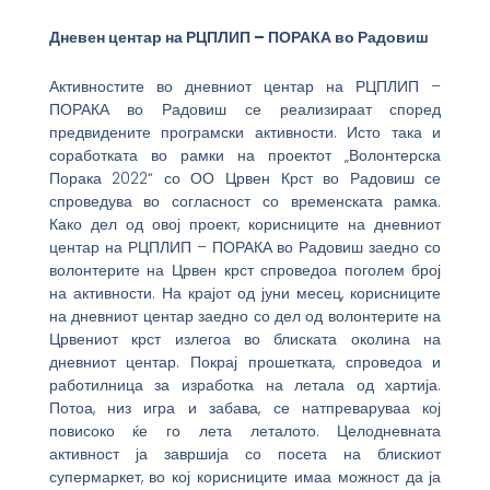
Дневен центар на РЦПЛИП – ПОРАКА во Радовиш
Активностите во дневниот центар на РЦПЛИП –
ПОРАКА во Радовиш се реализираат според
предвидените програмски активности. Исто така и
соработката во рамки на проектот „Волонтерска
Порака 2022“ со ОО Црвен Крст во Радовиш се
спроведува во согласност со временската рамка.
Како дел од овој проект, корисниците на дневниот
центар на РЦПЛИП – ПОРАКА во Радовиш заедно со
волонтерите на Црвен крст спроведоа поголем број
на активности. На крајот од јуни месец, корисниците
на дневниот центар заедно со дел од волонтерите на
Црвениот крст излегоа во блиската околина на
дневниот центар. Покрај прошетката, спроведоа и
работилница за изработка на летала од хартија.
Потоа, низ игра и забава, се натпреваруваа кој
повисоко ќе го лета леталото. Целодневната
активност ја завршија со посета на блискиот
супермаркет, во кој корисниците имаа можност да ја