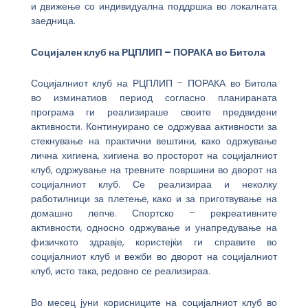
и движење со индивидуална поддршка во локалната
заедница.
Социјален клуб на РЦПЛИП – ПОРАКА во Битола
Социјалниот клуб на РЦПЛИП – ПОРАКА во Битола
во изминатиов период согласно планираната
програма ги реализираше своите предвидени
активности. Континуирано се одржуваа активности за
стекнување на практични вештини, како одржување
лична хигиена, хигиена во просторот на социјалниот
клуб, одржување на тревните површини во дворот на
социјалниот клуб. Се реализираа и неколку
работилници за плетење, како и за приготвување на
домашно лепче. Спортско – рекреативните
активности, односно одржување и унапредување на
физичкото здравје, користејќи ги справите во
социјалниот клуб и вежби во дворот на социјалниот
клуб, исто така, редовно се реализираа.
Во месец јуни корисниците на социјалниот клуб во