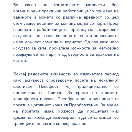
Во склоп на когнитивните можности беа
организирани практични работилници со примена на
банкноти и монети со различна вредност со цел
стекнување вештини за манипулација со пари. Преку
сеопфатни работилници се прикажуваа секојдневни
ситуации поврзани со парите во кои корисниците
имаа можност сами да ги користат. Од ова, како ново
искуство за сите, произлезе можноста за меѓусебно
позајмување на пари и одговорноста за враќање на
истите.
Покрај редовните активности во изминатиов период
како активност спроведовме посета на локалниот
фестивал Пивофест кој традиционално се
организира во Прилеп. За време на големиот
христијански празник Преображение корисниците го
посетија црковниот храм св.Преображение. За време
на посетата имаа можност да прошетаат низ
црковниот храм, да разговараат и да се запознаат со
традициите поврзани со овој празник