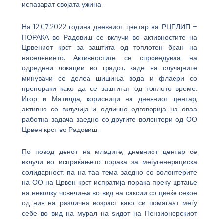
испазарат својата ужина.
На 12.07.2022 година дневниот центар на РЦПЛИП –
ПОРАКА во Радовиш се вклучи во активностите на
Црвениот крст за заштита од топлотен бран на
населението. Активностите се спроведуваа на
одредени локации во градот, каде на случајните
минувачи се делеа шишиња вода и флаери со
препораки како да се заштитат од топлото време.
Игор и Матилда, корисници на дневниот центар,
активно се вклучија и одлично одговорија на оваа
работна задача заедно со другите волонтери од ОО
Црвен крст во Радовиш.
По повод денот на младите, дневниот центар се
вклучи во испраќањето порака за меѓугенерациска
солидарност, па на таа тема заедно со волонтерите
на ОО на Црвен крст испратија порака преку цртање
на неколку човечиња во вид на саксии со цвеќе секое
од нив на различна возраст како си помагаат меѓу
себе во вид на мурал на ѕидот на Пензионерскиот