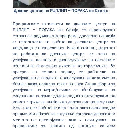
Дневни центри на РЦПЛИП – ПОРАКА во Скопје
Програмските активности во дневните центри на
РЦПЛИП – ПОРАКА во Скопје се спроведуваат
согласно предвидената програма доследно следејќи
ги протоколите за работа во дневните центри за
деца/лица со попреченост. Како и секогаш, акцентот
на работата во дневните центри се става на
усвојување на нови и унапредување на постојните
вештини за самостојно живеење кај корисниците. Во
пресрет на летниот период се работеше на
усвојување на соодветно однесување додека сме на
базен, плажа, планина, излет во парк. Стана збор и за
усвојување на мерки/начини за обезбедување на
сигурноста на домот додека подолго отсуствуваме од
истиот и грижа за цвеќињата додека сме на летување.
Исто така, се работеше и на подготовка на неопходни
предмети и облека за патување согласно деновите и
местото на престојување, како и почитување на
препораките за заштита од штетните сончеви