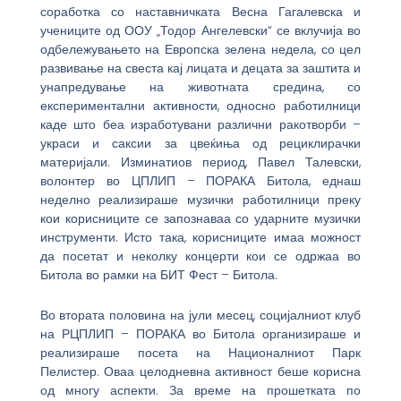
соработка со наставничката Весна Гагалевска и
учениците од ООУ „Тодор Ангелевски“ се вклучија во
одбележувањето на Европска зелена недела, со цел
развивање на свеста кај лицата и децата за заштита и
унапредување на животната средина, со
експериментални активности, односно работилници
каде што беа изработувани различни ракотворби –
украси и саксии за цвеќиња од рециклирачки
материјали. Изминатиов период, Павел Талевски,
волонтер во ЦПЛИП – ПОРАКА Битола, еднаш
неделно реализираше музички работилници преку
кои корисниците се запознаваа со ударните музички
инструменти. Исто така, корисниците имаа можност
да посетат и неколку концерти кои се одржаа во
Битола во рамки на БИТ Фест – Битола.
Во втората половина на јули месец, социјалниот клуб
на РЦПЛИП – ПОРАКА во Битола организираше и
реализираше посета на Националниот Парк
Пелистер. Оваа целодневна активност беше корисна
од многу аспекти. За време на прошетката по