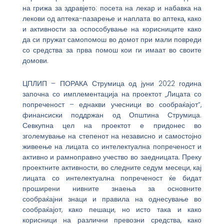
на грижа за здравјето: посета на лекар и набавка на
лекови од аптека-пазарење и наплата во аптека, како
и активности за оспособување на корисниците како
да си пружат самопомош во домот при мали повреди
со средства за прва помош кои ги имаат во своите
домови.
ЦПЛИП – ПОРАКА Струмица од јуни 2022 година
започна со имплементација на проектот „Лицата со
попреченост – еднакви учесници во сообраќајот“,
финансиски поддржан од Општина Струмица.
Севкупна цел на проектот е придонес во
зголемување на степенот на независно и самостојно
живеење на лицата со интелектуална попреченост и
активно и рамноправно учество во заедницата. Преку
проектните активности, во следните седум месеци, кај
лицата со интелектуална попреченост ќе бидат
проширени нивните знаења за основните
сообраќајни знаци и правила на однесување во
сообраќајот, како пешаци, но исто така и како
корисници на различни превозни средства, како