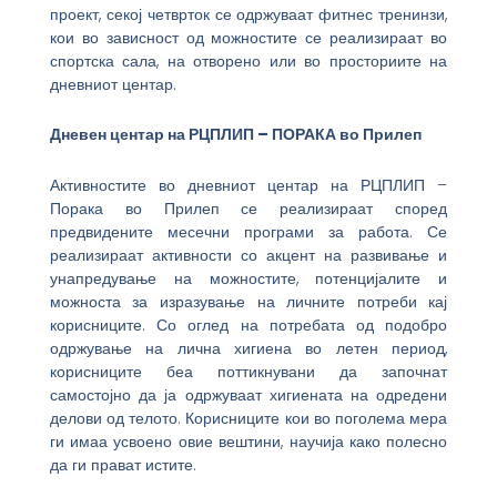
проект, секој четврток се одржуваат фитнес тренинзи,
кои во зависност од можностите се реализираат во
спортска сала, на отворено или во просториите на
дневниот центар.
Дневен центар на РЦПЛИП – ПОРАКА во Прилеп
Активностите во дневниот центар на РЦПЛИП –
Порака во Прилеп се реализираат според
предвидените месечни програми за работа. Се
реализираат активности со акцент на развивање и
унапредување на можностите, потенцијалите и
можноста за изразување на личните потреби кај
корисниците. Со оглед на потребата од подобро
одржување на лична хигиена во летен период,
корисниците беа поттикнувани да започнат
самостојно да ја одржуваат хигиената на одредени
делови од телото. Корисниците кои во поголема мера
ги имаа усвоено овие вештини, научија како полесно
да ги прават истите.