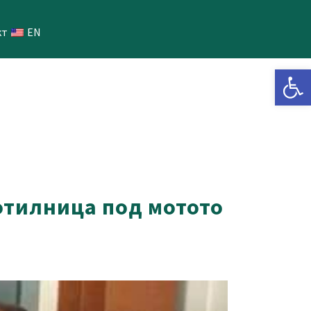
кт
EN
Open 
отилница под мотото