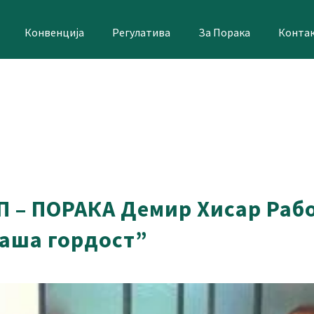
Конвенција
Регулатива
За Порака
Конта
П – ПОРАКА Демир Хисар Раб
наша гордост”