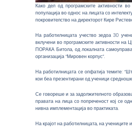
Како дел од програмските активности во
популација во однос на лицата со интелек
покровителство на директорот Кире Ристев
На работилницата учество зедоа 30 учен
вклучени во програмските активности на
ПОРАКА Битола, од локалната самоуправа,
организација “Мировен корпус”.
На работилницата се опфатија темите: “Шт
кои беа презентирани од ученици средношк
Се говореше и за задолжителното образова
правата на лица со попреченост кој се од
нивна имплементација во практиката.
На крајот на работилницата, на учениците 