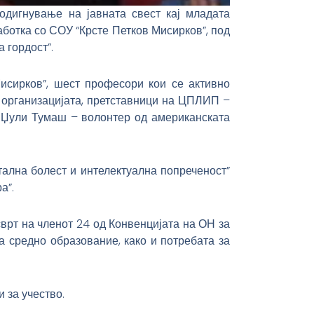
одигнување на јавната свест кај младата
ботка со СОУ “Крсте Петков Мисирков”, под
 гордост”.
исирков”, шест професори кои се активно
организацијата, претставници на ЦПЛИП –
и Џули Тумаш – волонтер од американската
тална болест и интелектуална попреченост”
а”.
врт на членот 24 од Конвенцијата на ОН за
а средно образование, како и потребата за
 за учество.