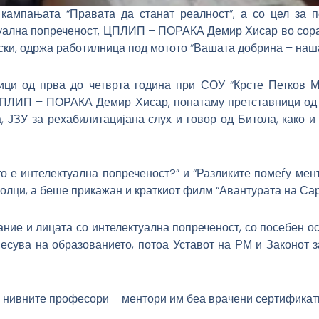
 кампањата “Правата да станат реалност”, а со цел за п
туална попреченост, ЦПЛИП – ПОРАКА Демир Хисар во сора
ски, одржа работилница под мотото “Вашата добрина – наша
ици од прва до четврта година при СОУ “Крсте Петков М
 ЦПЛИП – ПОРАКА Демир Хисар, понатаму претставници од 
 ЈЗУ за рехабилитацијана слух и говор од Битола, како 
о е интелектуална попреченост?” и “Разликите помеѓу мен
олци, а беше прикажан и краткиот филм “Авантурата на Сар
ние и лицата со интелектуална попреченост, со посебен ос
несува на образованието, потоа Уставот на РМ и Законот з
и нивните професори – ментори им беа врачени сертификати