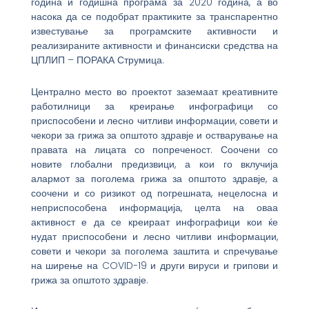
година и годишна програма за 2020 година, а во
насока да се подобрат практиките за транспарентно
известување за програмските активности и
реализираните активности и финансиски средства на
ЦПЛИП – ПОРАКА Струмица.
Централно место во проектот заземаат креативните
работилници за креирање инфографици со
приспособени и лесно читливи информации, совети и
чекори за грижа за општото здравје и остварување на
правата на лицата со попреченост. Соочени со
новите глобални предизвици, а кои го вклучија
алармот за поголема грижа за општото здравје, а
соочени и со ризикот од погрешната, нецелосна и
неприспособена информација, целта на оваа
активност е да се креираат инфографици кои ќе
нудат приспособени и лесно читливи информации,
совети и чекори за поголема заштита и спречување
на ширење на COVID-19 и други вируси и грипови и
грижа за општото здравје.