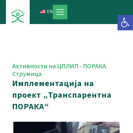
Skip
to
EN
Open 
content
Активности на ЦПЛИП - ПОРАКА
Струмицa
Имплементација на
проект „Транспарентна
ПОРАКА“