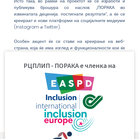
Исто така, во рамки на проектот ќе се изработи и
публикува брошура со наслов: „ПОРАКА во
изминатата деценија: постигнати резултати“, а ќе се
креираат и нови платформи на социјалните медиуми
(Instagram и Twitter).
Особен акцент ќе се стави на креирање на веб-
страна, која ќе има изглед и функционалности кои ќе
им помогнат на лицата со попреченост
(интелектуална, дислексија, аутизам, глуви, слепи)
РЦПЛИП - ПОРАКА е членка на
лесно и едноставно да ги читаат веб содржините,
совети за превенција и заштита, информации за
остварувања на правата на лицата со попреченост
од областа на социјалната заштита и информации и
совети за заштита и спречување на ширење на
COVID-19 и други вируси и грипови и грижа за
општото здравје.