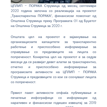
ЦПЛИП – ПОРАКА Струмица од месец септември
2020 година започна со реализација на проектот
„Транспарентна ПОРАКА“, финансиски помогнат од
Општина Струмица преку Програмата G1 од Буџетот
на Општина Струмица за 2020 г.
Општата цел на проектот е зајакнување на
организациските капацитети за транспарентно
работење и приспособено информирање за
справување со предизвиците на лицата со
попреченост. Конкретна цел на проектот е за седум
месеци да се развијат девет алатки за транспарентно,
отчетно и приспособено информирање за
програмските активности на ЦПЛИП – ПОРАКА
Струмица и предизвиците со кои се соочуваат лицата
со попреченост.
Првиот пакет активности опфаќа публикување и
печатење инфографици со информации од
наративен и финансиски годишен извештај за 2019