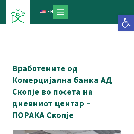
Skip
to
EN
Open 
content
Вработените од
Комерцијална банка АД
Скопје во посета на
дневниот центар –
ПОРАКА Скопје