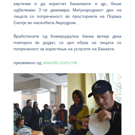
картички и да користат банкомати и др., беше
одбележан 3-ти декември, Меѓународниот ден на
лицата со попреченост, во просториите на Порака
Скопје во населбата Аеродром.
Вработените од Комерцијална банка ветија дека
повторно ќе дојдат, со цел обука на лицата со
попреченост за користење на услугите на Банката.
преземено од
www.kb.com.mk