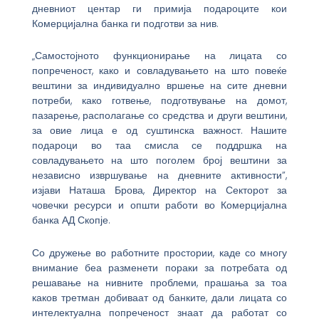
дневниот центар ги примија подароците кои
Комерцијална банка ги подготви за нив.
„Самостојното функционирање на лицата со
попреченост, како и совладувањето на што повеќе
вештини за индивидуално вршење на сите дневни
потреби, како готвење, подготвување на домот,
пазарење, располагање со средства и други вештини,
за овие лица е од суштинска важност. Нашите
подароци во таа смисла се поддршка на
совладувањето на што поголем број вештини за
независно извршување на дневните активности”,
изјави Наташа Брова, Директор на Секторот за
човечки ресурси и општи работи во Комерцијална
банка АД Скопје.
Со дружење во работните простории, каде со многу
внимание беа разменети пораки за потребата од
решавање на нивните проблеми, прашања за тоа
каков третман добиваат од банките, дали лицата со
интелектуална попреченост знаат да работат со