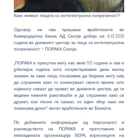
Како живеат лицата со интелектуална попреченост?
Одговор на ова прашање вработените во
Комерцијална банка АД Скопје добија на 4.12.2013
година во дневниот центар за лица со интелектуална
попреченост – ПОРАКА Скопје.
„ПОРАКА е присутна меѓу нас веќе 50 години и ова е
јубилејна година, кога почувствувавме дека малку
знаеме за овие лица, посакавме да бидеме меѓу нив,
да слушнеме како го поминуваат своето време, што
најмногу сакаат да прават во дневните центри, да ги
видиме нивните ракотворби и да слушнеме како се
дружат, кои песни ги сакаат, со еден збор како им
поминува денот” велат вработените во Банката.
По добиените информации од персоналот и
раководството на ПОРАКА и претставник на
невладината организација ХЕРА, корисниците на