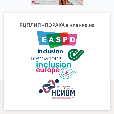
Гласило број 1, 2006
РЦПЛИП - ПОРАКА е членка на
година
ПРЕВЗЕМИ