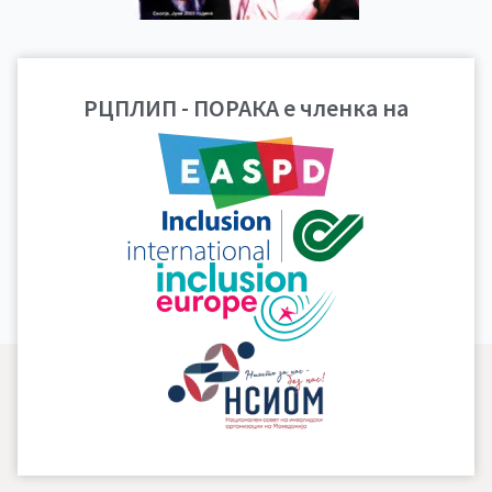
Гласило број 2, 2003
РЦПЛИП - ПОРАКА е членка на
година
ПРЕВЗЕМИ