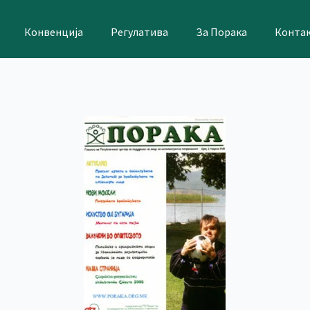
Конвенција
Регулатива
За Порака
Конта