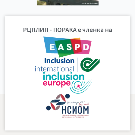
Гласило број 2, 2010
РЦПЛИП - ПОРАКА е членка на
година
ПРЕВЗЕМИ