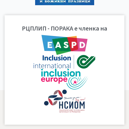
Гласило број 4, 2010
РЦПЛИП - ПОРАКА е членка на
година
ПРЕВЗЕМИ