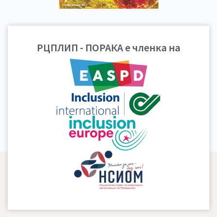
Гласило број 4, 2011
РЦПЛИП - ПОРАКА е членка на
година
ПРЕВЗЕМИ