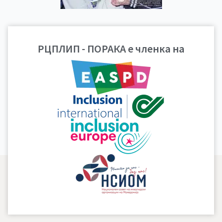
Гласило броj 3, 2014
РЦПЛИП - ПОРАКА е членка на
година
ПРЕВЗЕМИ