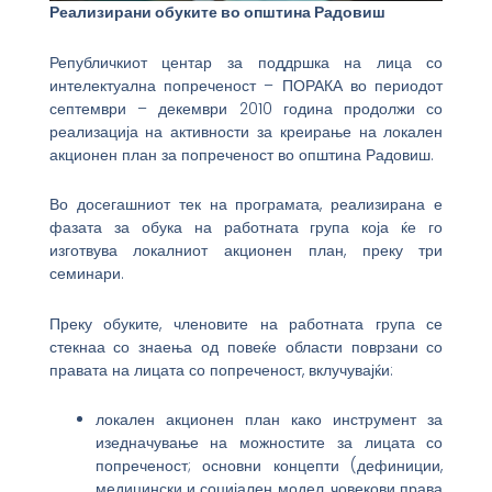
Реализирани обуките во општина Радовиш
Републичкиот центар за поддршка на лица со
интелектуална попреченост – ПОРАКА во периодот
септември – декември 2010 година продолжи со
реализација на активности за креирање на локален
акционен план за попреченост во општина Радовиш.
Во досегашниот тек на програмата, реализирана е
фазата за обука на работната група која ќе го
изготвува локалниот акционен план, преку три
семинари.
Преку обуките, членовите на работната група се
стекнаа со знаења од повеќе области поврзани со
правата на лицата со попреченост, вклучувајќи:
локален акционен план како инструмент за
изедначување на можностите за лицата со
попреченост; основни концепти (дефиниции,
медицински и социјален модел, човекови права