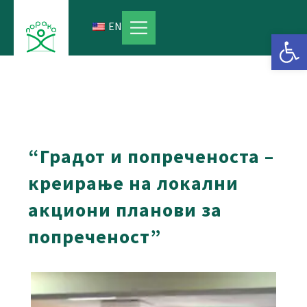
Skip
to
EN
Open 
content
“Градот и попреченоста –
креирање на локални
акциони планови за
попреченост”