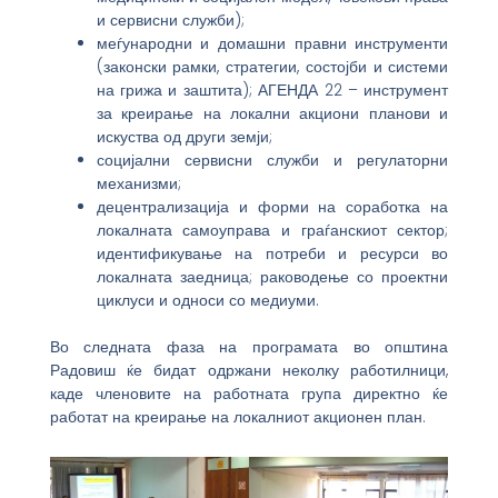
и сервисни служби);
меѓународни и домашни правни инструменти
(законски рамки, стратегии, состојби и системи
на грижа и заштита); АГЕНДА 22 – инструмент
за креирање на локални акциони планови и
искуства од други земји;
социјални сервисни служби и регулаторни
механизми;
децентрализација и форми на соработка на
локалната самоуправа и граѓанскиот сектор;
идентификување на потреби и ресурси во
локалната заедница; раководење со проектни
циклуси и односи со медиуми.
Во следната фаза на програмата во општина
Радовиш ќе бидат одржани неколку работилници,
каде членовите на работната група директно ќе
работат на креирање на локалниот акционен план.