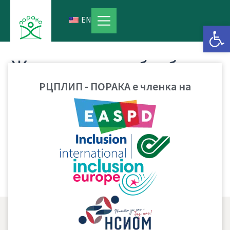
Skip
to
EN
Open 
content
Животот како безбедна
РЦПЛИП - ПОРАКА е членка на
авантура
ПРЕВЗЕМИ