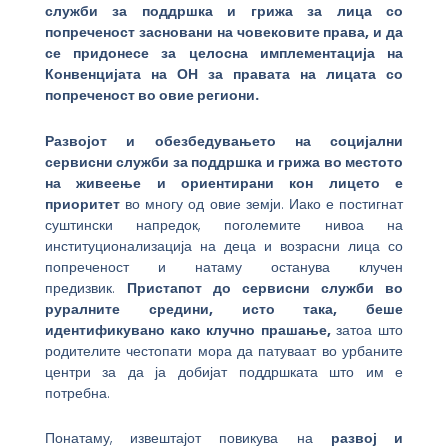
служби за поддршка и грижа за лица со
попреченост засновани на човековите права, и да
се придонесе за целосна имплементација на
Конвенцијата на ОН за правата на лицата со
попреченост во овие региони.
Развојот и обезбедувањето на социјални
сервисни служби за поддршка и грижа во местото
на живеење и ориентирани кон лицето е
приоритет
во многу од овие земји. Иако е постигнат
суштински напредок, поголемите нивоа на
институционализација на деца и возрасни лица со
попреченост и натаму останува клучен
предизвик.
Пристапот до сервисни служби во
руралните средини, исто така, беше
идентификувано како клучно прашање,
затоа што
родителите честопати мора да патуваат во урбаните
центри за да ја добијат поддршката што им е
потребна.
Понатаму, извештајот повикува на
развој и