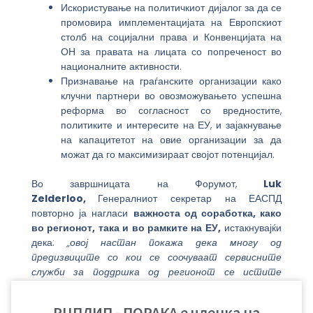
Искористување на политичкиот дијалог за да се
промовира имплементацијата на Европскиот
столб на социјални права и Конвенцијата на
ОН за правата на лицата со попреченост во
националните активности.
Признавање на граѓанските организации како
клучни партнери во овозможувањето успешна
реформа во согласност со вредностите,
политиките и интересите на ЕУ, и зајакнување
на капацитетот на овие организации за да
можат да го максимизираат својот потенцијал.
Во завршницата на Форумот,
Luk
Zelderloo,
Генералниот секретар на ЕАСПД
повторно ја нагласи
важноста од соработка, како
во регионот, така и во рамките на ЕУ,
истакнувајќи
дека:
„овој настан покажа дека многу од
предизвиците со кои се соочуваат сервисните
служби за поддршка од регионот се истите
предизвици со кои се соочуваме низ цела Европа.
Ова заедништво е катализатор за поголема
РЦПЛИП - ПОРАКА е членка на