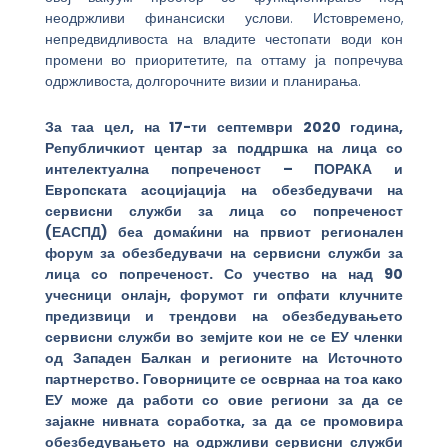
неодржливи финансиски услови. Истовремено,
непредвидливоста на владите честопати води кон
промени во приоритетите, па оттаму ја попречува
одржливоста, долгорочните визии и планирања.
За таа цел, на 17-ти септември 2020 година,
Републичкиот центар за поддршка на лица со
интелектуална попреченост – ПОРАКА и
Европската асоцијација на обезбедувачи на
сервисни служби за лица со попреченост
(ЕАСПД) беа домаќини на првиот регионален
форум за обезбедувачи на сервисни служби за
лица со попреченост. Со учество на над 90
учесници онлајн, форумот ги опфати клучните
предизвици и трендови на обезбедувањето
сервисни служби во земјите кои не се ЕУ членки
од Западен Балкан и регионите на Источното
партнерство. Говорниците се осврнаа на тоа како
ЕУ може да работи со овие региони за да се
зајакне нивната соработка, за да се промовира
обезбедувањето на одржливи сервисни служби