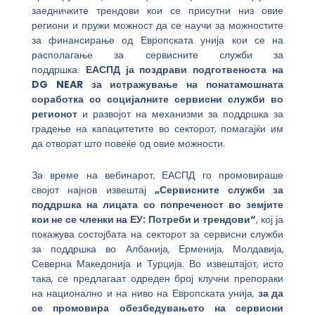
заедничките трендови кои се присутни низ овие
региони и пружи можност да се научи за можностите
за финансирање од Европската унија кои се на
располагање за сервисните служби за
поддршка.
ЕАСПД ја поздрави подготвеноста на
DG NEAR за истражување на понатамошната
соработка со социјалните сервисни служби во
регионот
и развојот на механизми за поддршка за
градење на капацитетите во секторот, помагајќи им
да отворат што повеќе од овие можности.
За време на вебинарот, ЕАСПД го промовираше
својот најнов извештај
„Сервисните служби за
поддршка на лицата со попреченост во земјите
кои не се членки на ЕУ: Потреби и трендови“
, кој ја
покажува состојбата на секторот за сервисни служби
за поддршка во Албанија, Ерменија, Молдавија,
Северна Македонија и Турција. Во извештајот, исто
така, се предлагаат одреден број клучни препораки
на национално и на ниво на Европската унија,
за да
се промовира обезбедувањето на сервисни