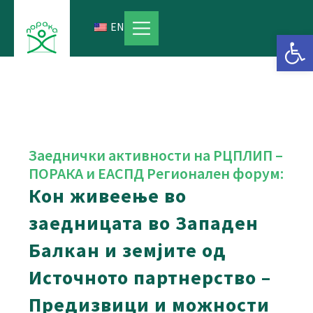
Skip
to
EN
Open 
content
Заеднички активности на РЦПЛИП –
ПОРАКА и ЕАСПД Регионален форум:
Кон живеење во
заедницата во Западен
Балкан и земјите од
Источното партнерство –
Предизвици и можности