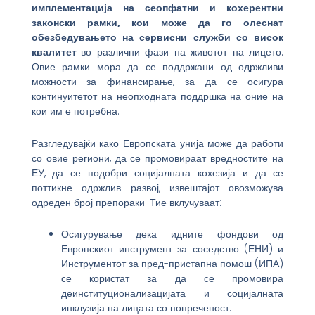
имплементација на сеопфатни и кохерентни
законски рамки, кои може да го олеснат
обезбедувањето на сервисни служби со висок
квалитет
во различни фази на животот на лицето.
Овие рамки мора да се поддржани од одржливи
можности за финансирање, за да се осигура
континуитетот на неопходната поддршка на оние на
кои им е потребна.
Разгледувајќи како Европската унија може да работи
со овие региони, да се промовираат вредностите на
ЕУ, да се подобри социјалната кохезија и да се
поттикне одржлив развој, извештајот овозможува
одреден број препораки. Тие вклучуваат:
Осигурување дека идните фондови од
Европскиот инструмент за соседство (ЕНИ) и
Инструментот за пред-пристапна помош (ИПА)
се користат за да се промовира
деинституционализацијата и социјалната
инклузија на лицата со попреченост.