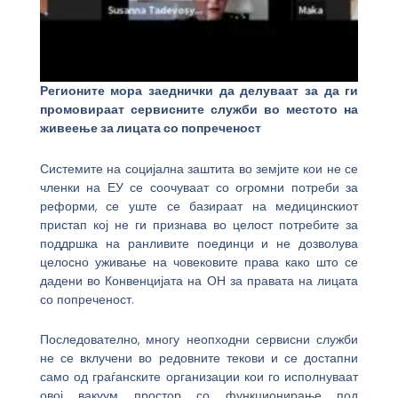
Регионите мора заеднички да делуваат за да ги
промовираат сервисните служби во местото на
живеење за лицата со попреченост
Системите на социјална заштита во земјите кои не се
членки на ЕУ се соочуваат со огромни потреби за
реформи, се уште се базираат на медицинскиот
пристап кој не ги признава во целост потребите за
поддршка на ранливите поединци и не дозволува
целосно уживање на човековите права како што се
дадени во Конвенцијата на ОН за правата на лицата
со попреченост.
Последователно, многу неопходни сервисни служби
не се вклучени во редовните текови и се достапни
само од граѓанските организации кои го исполнуваат
овој вакуум простор со функционирање под