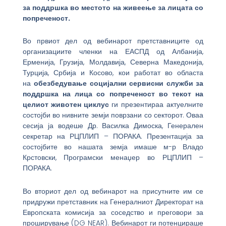
за поддршка во местото на живеење за лицата со
попреченост.
Во првиот дел од вебинарот претставниците од
организациите членки на ЕАСПД од Албанија,
Ерменија, Грузија, Молдавија, Северна Македонија,
Турција, Србија и Косово, кои работат во областа
на
обезбедување социјални сервисни служби за
поддршка на лица со попреченост во текот на
целиот животен циклус
ги презентираа актуелните
состојби во нивните земји поврзани со секторот. Оваа
сесија ја водеше Др. Василка Димоска, Генерален
секретар на РЦПЛИП – ПОРАКА. Презентација за
состојбите во нашата земја имаше м-р Владо
Крстовски, Програмски менаџер во РЦПЛИП –
ПОРАКА.
Во вториот дел од вебинарот на присутните им се
придружи претставник на Генералниот Директорат на
Европската комисија за соседство и преговори за
проширување (DG NEAR). Вебинарот ги потенцираше