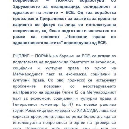
попреченост – ПОРАКА соработува со
Здружението за еманципација, солидарност и
еднаквост на жените – ЕСЕ. Од таа соработка
произлезе и Прирачникот за заштита за права на
пациенти со фокус на лица со интелектуална
попреченост, кој беше подготвен и испечатен во
рамки на проектот „Човекови права во
здравствената заштита” спроведуван од ЕСЕ.
РЦПЛИП – ПОРАКА, на барање на ЕСЕ, се вклучи во
подготовката на поднесок до Комитетот за економски,
социјални и културни права во однос на
Меѓународниот пакт за економски, социјални и
културни права. Со овој поднесок се истакнуват
проблемите поврзани со неостварувањето
на
Правото на здравје
(член 12 од Меѓународниот
пакт за економски, социјални и културни права и
Генералниот коментар бр.14) на повеќе ранливи
групи: Роми, лица кои живеаат со ХИВ/СИДА, лица кои
користат дроги, жени, лица со ретки болести, лица со
интелектуална попреченост и жртви на трговија со
луѓе. Поднесокот, меѓу другото, има за цел да