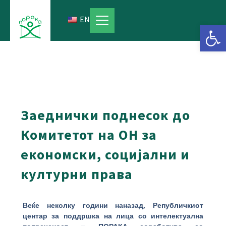
Skip
to
EN
Open 
content
Заеднички поднесок до
Комитетот на ОН за
економски, социјални и
културни права
Веќе неколку години наназад, Републичкиот
центар за поддршка на лица со интелектуална