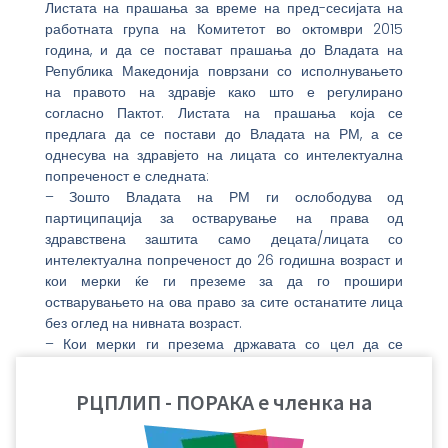
Листата на прашања за време на пред-сесијата на
работната група на Комитетот во октомври 2015
година, и да се постават прашања до Владата на
Република Македонија поврзани со исполнувањето
на правото на здравје како што е регулирано
согласно Пактот. Листата на прашања која се
предлага да се постави до Владата на РМ, а се
однесува на здравјето на лицата со интелектуална
попреченост е следната:
– Зошто Владата на РМ ги ослободува од
партиципација за остварување на права од
здравствена заштита само децата/лицата со
интелектуална попреченост до 26 годишна возраст и
кои мерки ќе ги преземе за да го прошири
остварувањето на ова право за сите останатите лица
без оглед на нивната возраст.
– Кои мерки ги презема државата со цел да се
надмине несоодветното постапување на
здравствениот персонал кон лицата со интелектуална
РЦПЛИП - ПОРАКА е членка на
попреченост?
– Кои мерки ги презема државата во насока на