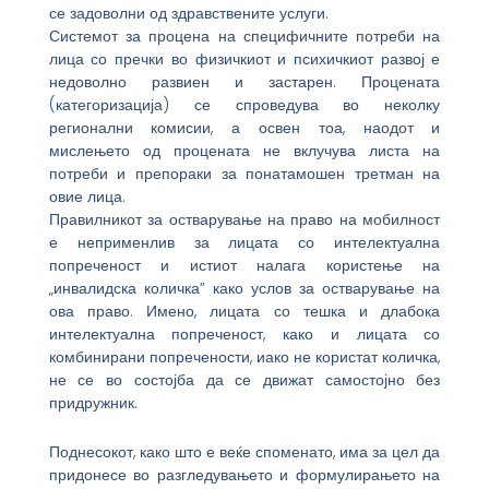
се задоволни од здравствените услуги.
Системот за процена на специфичните потреби на
лица со пречки во физичкиот и психичкиот развој е
недоволно развиен и застарен. Процената
(категоризација) се спроведува во неколку
регионални комисии, а освен тоа, наодот и
мислењето од процената не вклучува листа на
потреби и препораки за понатамошен третман на
овие лица.
Правилникот за остварување на право на мобилност
е неприменлив за лицата со интелектуална
попреченост и истиот налага користење на
„инвалидска количка” како услов за остварување на
ова право. Имено, лицата со тешка и длабока
интелектуална попреченост, како и лицата со
комбинирани попречености, иако не користат количка,
не се во состојба да се движат самостојно без
придружник.
Поднесокот, како што е веќе споменато, има за цел да
придонесе во разгледувањето и формулирањето на