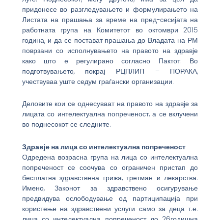
придонесе во разгледувањето и формулирањето на
Листата на прашања за време на пред-сесијата на
работната група на Комитетот во октомври 2015
година, и да се постават прашања до Владата на РМ
поврзани со исполнувањето на правото на здравје
како што е регулирано согласно Пактот. Во
подготвувањето, покрај РЦПЛИП – ПОРАКА,
учествуваа уште седум граѓански организации.
Деловите кои се однесуваат на правото на здравје за
лицата со интелектуална попреченост, а се вклучени
во поднесокот се следните:
Здравје на лица со интелектуална попреченост
Одредена возрасна група на лица со интелектуална
попреченост се соочува со ограничен пристап до
бесплатна здравствена грижа, третман и лекарства.
Имено, Законот за здравствено осигурување
предвидува ослободување од партиципација при
користење на здравствени услуги само за деца т.е.
лица со интелектуална попреченост до 26годишна