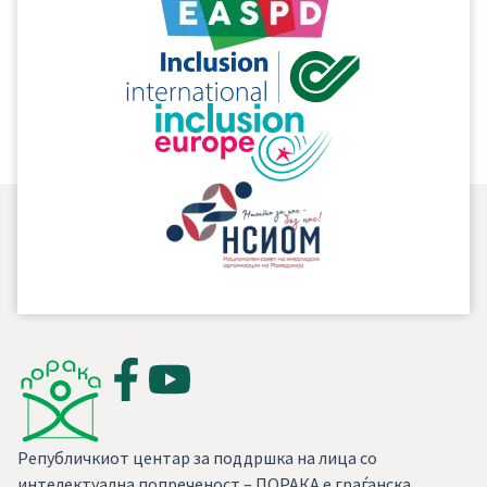
надминување на недостатоците на сегашниот систем
на категоризирање на попреченоста?
– Кои мерки ги презема државата во овозможување
на правото на мобилност на лицата кои не користат „
инвалидска количка”?
Републичкиот центар за поддршка на лица со
интелектуална попреченост – ПОРАКА е граѓанска,