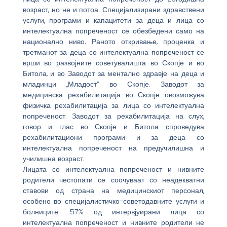
возраст, но не и потоа. Специјализирани здравствени
услуги, програми и капацитети за деца и лица со
интелектуална попреченост се обезбедени само на
национално ниво. Раното откривање, проценка и
третманот за деца со интелектуална попреченост се
врши во развојните советувалишта во Скопје и во
Битола, и во Заводот за ментално здравје на деца и
младинци „Младост” во Скопје. Заводот за
медицинска рехабилитација во Скопје овозможува
физичка рехабилитација за лица со интелектуална
попреченост. Заводот за рехабилитација на слух,
говор и глас во Скопје и Битола спроведува
рехабилитациони програми и за деца со
интелектуална попреченост на предучилишна и
училишна возраст.
Лицата со интелектуална попреченост и нивните
родители честопати се соочуваат со неадекватни
ставови од страна на медицинскиот персонал,
особено во специјалистичко-советодавните услуги и
болниците. 57% од интервјуирани лица со
интелектуална попреченост и нивните родители не