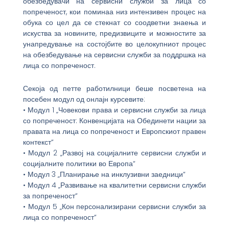
обезбедувачи на сервисни служби за лица со
попреченост, кои поминаа низ интензивен процес на
обука со цел да се стекнат со соодветни знаења и
искуства за новините, предизвиците и можностите за
унапредување на состојбите во целокупниот процес
на обезбедување на сервисни служби за поддршка на
лица со попреченост.
Секоја од петте работилници беше посветена на
посебен модул од онлајн курсевите:
• Модул 1 „Човекови права и сервисни служби за лица
со попреченост: Конвенцијата на Обединети нации за
правата на лица со попреченост и Европскиот правен
контекст“
• Модул 2 „Развој на социјалните сервисни служби и
социјалните политики во Европа“
• Модул 3 „Планирање на инклузивни заедници“
• Модул 4 „Развивање на квалитетни сервисни служби
за попреченост“
• Модул 5 „Кон персонализирани сервисни служби за
лица со попреченост“