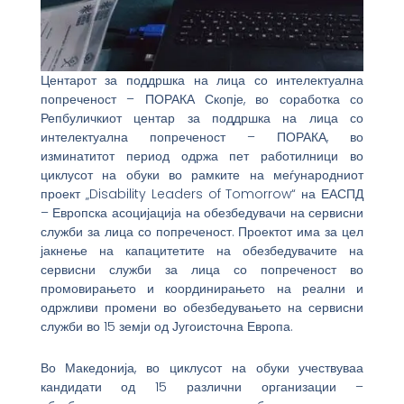
Центарот за поддршка на лица со интелектуална
попреченост – ПОРАКА Скопје, во соработка со
Репбуличкиот центар за поддршка на лица со
интелектуална попреченост – ПОРАКА, во
изминатитот период одржа пет работилници во
циклусот на обуки во рамките на меѓународниот
проект „Disability Leaders of Tomorrow“ на ЕАСПД
– Европска асоцијација на обезбедувачи на сервисни
служби за лица со попреченост. Проектот има за цел
јакнење на капацитетите на обезбедувачите на
сервисни служби за лица со попреченост во
промовирањето и координирањето на реални и
одржливи промени во обезбедувањето на сервисни
служби во 15 земји од Југоисточна Европа.
Во Македонија, во циклусот на обуки учествуваа
кандидати од 15 различни организации –