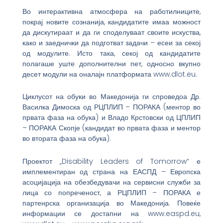
Во интерактивна атмосфера на работилниците,
покрај новите сознанија, кандидатите имаа можност
да дискутираат и да ги споделуваат своите искуства,
како и заеднички да подготват задачи – есеи за секој
од модулите. Исто така, секој од кандидатите
полагаше уште дополнителни пет, односно вкупно
десет модули на оналајн платформата www.dlot.eu.
Циклусот на обуки во Македонија ги спроведоа Др.
Василка Димоска од РЦПЛИП – ПОРАКА (ментор во
првата фаза на обука) и Владо Крстовски од ЦПЛИП
– ПОРАКА Скопје (кандидат во првата фаза и ментор
во втората фаза на обука).
Проектот „Disability Leaders of Tomorrow“ е
имплементиран од страна на ЕАСПД – Европска
асоцијација на обезбедувачи на сервисни служби за
лица со попреченост, а РЦПЛИП – ПОРАКА е
партенрска организација во Македонија. Повеќе
информации се достапни на www.easpd.eu,