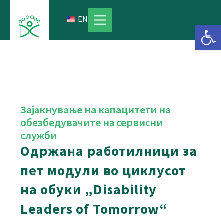
Skip
to
EN
Open 
content
Зајакнување на капацитети на
обезбедувачите на сервисни
служби
Одржана работилници за
пет модули во циклусот
на обуки „Disability
Leaders of Tomorrow“