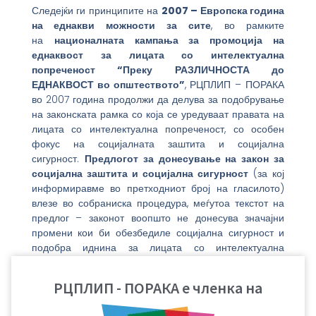
Следејќи ги принципите на
2007 – Европска година
на еднакви можности за сите
, во рамките
на
националната кампања за промоција на
еднаквост за лицата со интелектуална
попреченост “Преку РАЗЛИЧНОСТА до
ЕДНАКВОСТ во општеството”
, РЦПЛИП – ПОРАКА
во 2007 година продолжи да делува за подобрување
на законската рамка со која се уредуваат правата на
лицата со интелектуална попреченост, со особен
фокус на социјалната заштита и социјална
сигурност.
Предлогот за донесување на закон за
социјална заштита и социјална сигурност
(за кој
информиравме во претходниот број на гласилото)
влезе во собраниска процедура, меѓутоа текстот на
предлог – законот воопшто не донесува значајни
промени кои би обезбедиле социјална сигурност и
подобра иднина за лицата со интелектуална
попреченост и нивните семејства.
Поради тоа, РЦПЛИП – ПОРАКА продолжува со
РЦПЛИП - ПОРАКА е членка на
активно лобирање кај пратеничките групи во
Собранието на Република Македонија за изменување