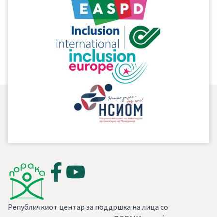
и дополнување на текстот на предлог – законот и
вклучување на предлозите на РЦПЛИП – ПОРАКА за
воведување на нови права и зголемување/
проширување на постоечките права за лицата со
интелектуална попреченост.
Републичкиот центар за поддршка на лица со