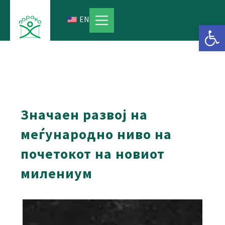
Skip
to
EN
Open 
content
Значаен развој на
меѓународно ниво на
почетокот на новиот
милениум