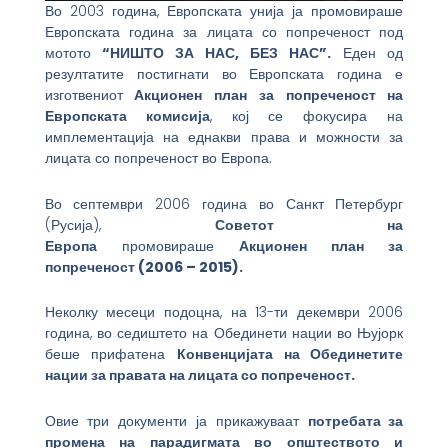
Во 2003 година, Европската унија ја промовираше
Европската година за лицата со попреченост под
мотото
“НИШТО ЗА НАС, БЕЗ НАС”.
Еден од
резултатите постигнати во Европската година е
изготвениот
Акционен план за попреченост на
Европската комисија
, кој се фокусира на
имплементација на еднакви права и можности за
лицата со попреченост во Европа.
Во септември 2006 година во Санкт Петербург
(Русија),
Советот на
Европа
промовираше
Акционен план за
попреченост (2006 – 2015).
Неколку месеци подоцна, на 13-ти декември 2006
година, во седиштето на Обединети нации во Њујорк
беше прифатена
Конвенцијата на Обединетите
нации за правата на лицата со попреченост.
Овие три документи ја прикажуваат
потребата за
промена на парадигмата во општеството и