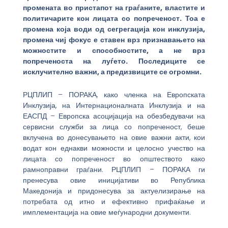
промената во пристапот на граѓаните, властите и
политичарите кон лицата со попреченост. Тоа е
промена која води од сегрегација кон инклузија,
промена чиј фокус е ставен врз признавањето на
можностите и способностите, а не врз
попреченоста на луѓето. Последиците се
исклучително важни, а предизвиците се огромни.
РЦПЛИП – ПОРАКА, како членка на Европската
Инклузија, на Интернационалната Инклузија и на
ЕАСПД – Европска асоцијација на обезбедувачи на
сервисни служби за лица со попреченост, беше
вклучена во донесувањето на овие важни акти, кои
водат кон еднакви можности и целосно учество на
лицата со попреченост во општеството како
рамноправни граѓани. РЦПЛИП – ПОРАКА ги
пренесува овие иницијативи во Република
Македонија и придонесува за актуелизирање на
потребата од итно и ефективно прифаќање и
имплементација на овие меѓународни документи.