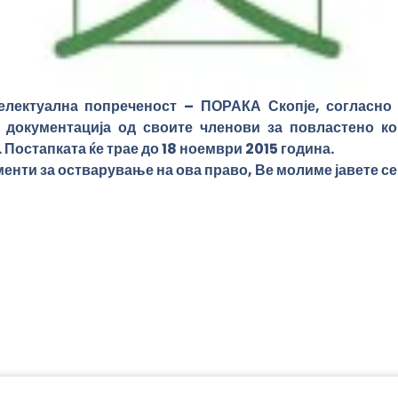
електуална попреченост – ПОРАКА Скопје, согласно у
 документација од своите членови за повластено ко
. Постапката ќе трае до 18 ноември 2015 година.
енти за остварување на ова право, Ве молиме јавете се