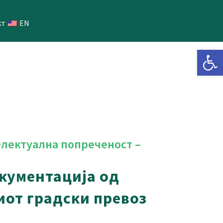
кт
EN
Open 
електуална попреченост –
окументација од
иот градски превоз