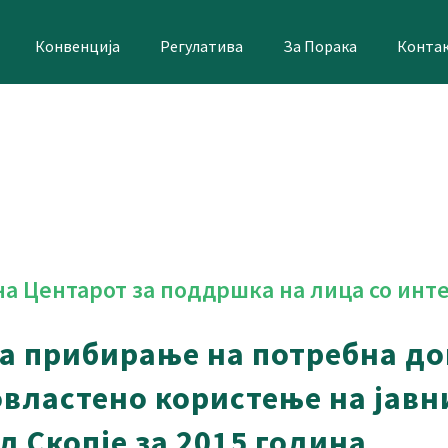
Конвенција
Регулатива
За Порака
Конта
а Центарот за поддршка на лица со инт
 за прибирање на потребна д
овластено користење на јавн
д Скопје за 2015 година