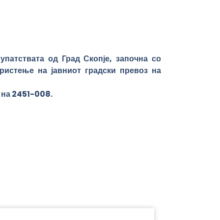
патствата од Град Скопје, започна со
ристење на јавниот градски превоз на
 на 2451-008.