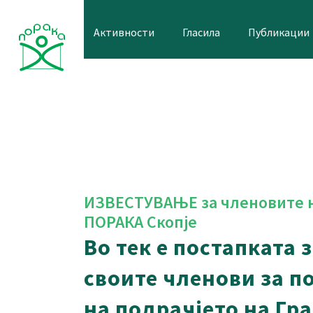
Skip
to
Активности
Гласила
Публикации
content
ИЗВЕСТУВАЊЕ за членовите н
ПОРАКА Скопје
Во тек е постапката
своите членови за п
на подрачјето на Гра