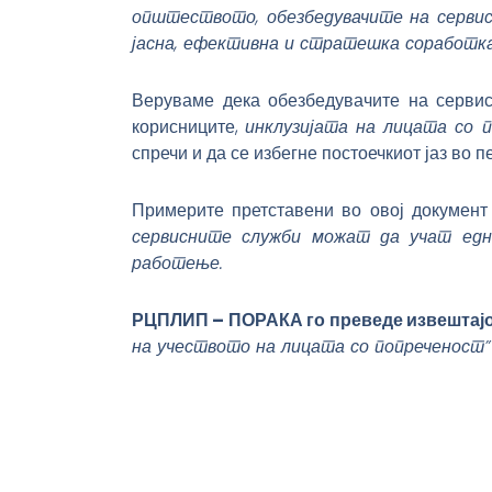
општеството, обезбедувачите на сервис
јасна, ефективна и стратешка соработк
Веруваме дека обезбедувачите на сервис
корисниците,
инклузијата на лицата со 
спречи и да се избегне постоечкиот јаз во
Примерите претставени во овој документ
сервисните служби можат да учат едн
работење.
РЦПЛИП – ПОРАКА го преведе извештај
на учеството на лицата со попреченост”