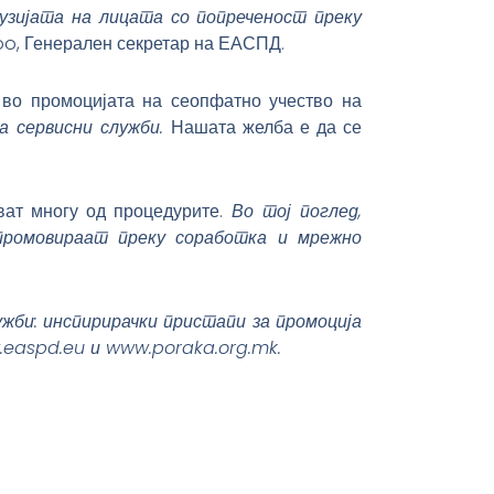
узијата на лицата со попреченост преку
loo, Генерален секретар на ЕАСПД.
 во промоцијата на сеопфатно учество на
 сервисни служби.
Нашата желба е да се
ват многу од процедурите.
Во тој поглед,
промовираат преку соработка и мрежно
ужби: инспирирачки пристапи за промоција
.easpd.eu и www.poraka.org.mk.