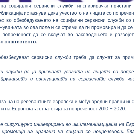
на социјални сервисни служби: инспирирачки пристапи
бликација истакнува дека учеството на лицата со попрече
ех во обезбедувањето на социјални сервисни служби со в
увањата во ова поле и се стреми да ги промовира и да се
 попреченост да се вклучат во раководењето и развојо
о општеството.
безбедуваат сервисни служби треба да служат за приме
ни служби да ја признаат улогата на лицата со попр
 пружањето и евалуацијата на сервисните служби чи
за на најрелевантните европски и меѓународни правни инс
и на Европската стратегија за попреченост 2010 – 2020.
се структурно интегрирани во имплементацијата на Ев
промоција на правата на лицата со попреченост. Бла