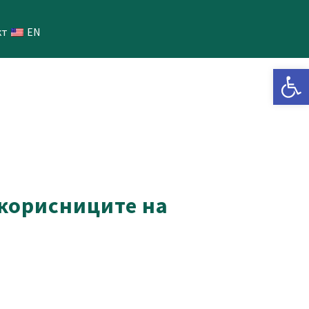
кт
EN
Open 
 корисниците на