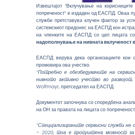
Извештајот “Вклучување на корисниците 
попреченост” е издаден од ЕАСПД. Оваа пу
служби претставува клучен фактор за усп
системскиот придонес на ЕАСПД кон истраж
на членките на ЕАСПД со цел лицата со
надополнување на нивната вклученост в
ЕАСПД верува дека организациите кои о
промовира ова учество.
“Потребно е обезбедувачите на сервис
нивното активно учество во развојот,
Wolfmayr, претседател на ЕАСПД.
Документот започнува со споредбена анали
на ОН за правата на лицата со попреченост 
“Специјализираните сервисни служби не 
– 2020, тоа е пропуштена можност за 