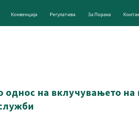
Конвенција
Регулатива
За Порака
Конта
о однос на вклучувањето на
 служби