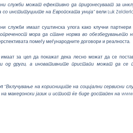
ни служби можат ефективно да придонесуваат за инкл
а со институциите на Европската унија”
вели Luk Zelder
ни служби имаат суштинска улога како клучни партнери
попреченост мора да стане норма во обезбедувањето на
 перспективата помеѓу меѓународните договори и реалноста.
 имаат за цел да покажат дека лесно можат да се поста
и од други, а иновативните пристапи можат да се 
от
“Вклучување на корисниците на социјални сервисни сл
 на македонски јазик и истиот ќе биде достапен на www