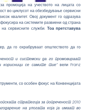
 за промоција на учеството на лицата со
ност во циклусот на обезбедување сервисни
исок квалитет. Овој документ го одразува
 фокусира на системите развиени од страна
т на сервисните служби.
Тоа претставува
р, да го охрабруваат општеството да го
еченост и системски да го промовираат
и корисници се самите тие”
вели Franz
трументи, со особен фокус на Конвенцијата
ропската стратегија за попреченост 2010
годарение на улогата која ја имаат во