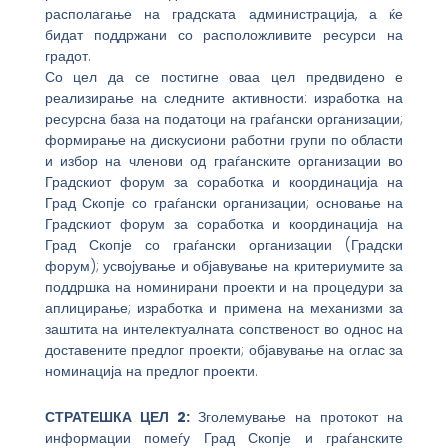
располагање на градската администрација, а ќе
бидат поддржани со расположливите ресурси на
градот.
Со цел да се постигне оваа цел предвидено е
реализирање на следните активности: изработка на
ресурсна база на податоци на граѓански организации;
формирање на дискусиони работни групи по области
и избор на членови од граѓанските организации во
Градскиот форум за соработка и координација на
Град Скопје со граѓански организации; основање на
Градскиот форум за соработка и координација на
Град Скопје со граѓански организации (Градски
форум); усвојување и објавување на критериумите за
поддршка на номинирани проекти и на процедури за
аплицирање; изработка и примена на механизми за
заштита на интелектуалната сопственост во однос на
доставените предлог проекти; објавување на оглас за
номинација на предлог проекти.
СТРАТЕШКА ЦЕЛ 2:
Зголемување на протокот на
информации помеѓу Град Скопје и граѓанските