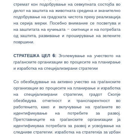
стремат кон подобрување на севкупната состојба во
делот на заштита на животната средина и значително
подобрување на градската чистота преку реализација
на серија мерки. Посебно внимание се посветува и
на заштитата на кучињата – скитници и на потребата
од заштита, развивање и проширување на зелените
површини.
СТРАТЕШКА ЦЕЛ 6:
Зголемување на учеството на
граѓанските организации во процесите на планирање
и изработка на специјализирани стратегии
Со обезбедување на активно учество на граѓанските
организации во процесите на планирање и изработка
на специјализирани стратегии, градот Скопје
обезбедува отчетност и транспарентност во
работењето, како и вклучување на граѓаните во
идентификување на потребите за развој.
Претставниците на граѓанските организации ја
идентификуваа потребата за развој и усвојување на
следниве стратегии: изработка на стратегија за урбан