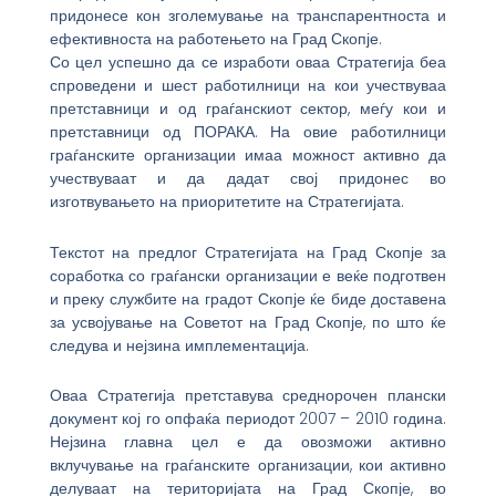
придонесе кон зголемување на транспарентноста и
ефективноста на работењето на Град Скопје.
Со цел успешно да се изработи оваа Стратегија беа
спроведени и шест работилници на кои учествуваа
претставници и од граѓанскиот сектор, меѓу кои и
претставници од ПОРАКА. На овие работилници
граѓанските организации имаа можност активно да
учествуваат и да дадат свој придонес во
изготвувањето на приоритетите на Стратегијата.
Текстот на предлог Стратегијата на Град Скопје за
соработка со граѓански организации е веќе подготвен
и преку службите на градот Скопје ќе биде доставена
за усвојување на Советот на Град Скопје, по што ќе
следува и нејзина имплементација.
Оваа Стратегија претставува среднорочен плански
документ кој го опфаќа периодот 2007 – 2010 година.
Нејзина главна цел е да овозможи активно
вклучување на граѓанските организации, кои активно
делуваат на територијата на Град Скопје, во