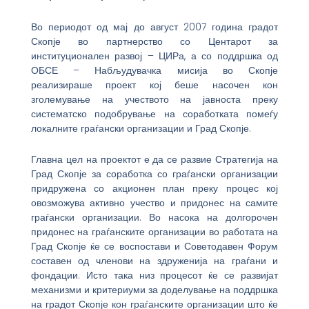
Во периодот од мај до август 2007 година градот
Скопје во партнерство со Центарот за
институционален развој – ЦИРа, а со поддршка од
ОБСЕ – Набљудувачка мисија во Скопје
реализираше проект кој беше насочен кон
зголемување на учеството на јавноста преку
систематско подобрување на соработката помеѓу
локалните граѓански организации и Град Скопје.
Главна цел на проектот е да се развие Стратегија на
Град Скопје за соработка со граѓански организации
придружена со акционен план преку процес кој
овозможува активно учество и придонес на самите
граѓански организации. Во насока на долгорочен
придонес на граѓанските организации во работата на
Град Скопје ќе се воспостави и Советодавен Форум
составен од членови на здруженија на граѓани и
фондации. Исто така низ процесот ќе се развијат
механизми и критериуми за доделување на поддршка
на градот Скопје кон граѓанските организации што ќе