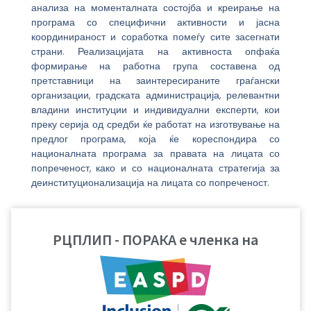
анализа на моменталната состојба и креирање на
програма со специфични активности и јасна
координираност и соработка помеѓу сите засегнати
страни. Реализацијата на активноста опфаќа
формирање на работна група составена од
претставници на заинтересираните граѓански
организации, градската администрација, релевантни
владини институции и индивидуални експерти, кои
преку серија од средби ќе работат на изготвување на
предлог програма, која ќе кореспондира со
националната програма за правата на лицата со
попреченост, како и со националната стратегија за
деинституционализација на лицата со попреченост.
Главни субјекти во имплементација на стратегијата
се администрацијата на градот Скопје и граѓанските
РЦПЛИП - ПОРАКА е членка на
организации. Сепак со оглед на фактот дека на
територијата што ја покрива Град Скопје егзистираат
десет општини, несомнено е дека за
имплементирање на одредени делови од овој
документ ќе биде неопходно да се воспостави добра