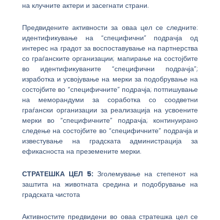
на клучните актери и засегнати страни.
Предвидените активности за оваа цел се следните:
идентификување на “специфични” подрачја од
интерес на градот за воспоставување на партнерства
со граѓанските организации; мапирање на состојбите
во идентификуваните “специфични подрачја”;
изработка и усвојување на мерки за подобрување на
состојбите во “специфичните” подрачја; потпишување
на меморандуми за соработка со соодветни
граѓански организации за реализација на усвоените
мерки во “специфичните” подрачја; континуирано
следење на состојбите во “специфичните” подрачја и
известување на градската администрација за
ефикасноста на преземените мерки.
СТРАТЕШКА ЦЕЛ 5:
Зголемување на степенот на
заштита на животната средина и подобрување на
градската чистота
Активностите предвидени во оваа стратешка цел се