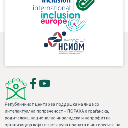
координација и соработка и со администрациите на
десетте скопски општини.
Републичкиот центар за поддршка на лица со
интелектуална попреченост – ПОРАКА е граѓанска,
родителска, национална инвалидска и непрофитна
организација која ги застапува правата и интересите на