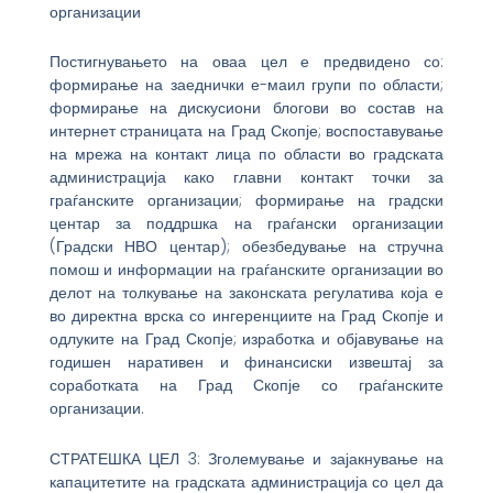
организации
Постигнувањето на оваа цел е предвидено со:
формирање на заеднички е-маил групи по области;
формирање на дискусиони блогови во состав на
интернет страницата на Град Скопје; воспоставување
на мрежа на контакт лица по области во градската
администрација како главни контакт точки за
граѓанските организации; формирање на градски
центар за поддршка на граѓански организации
(Градски НВО центар); обезбедување на стручна
помош и информации на граѓанските организации во
делот на толкување на законската регулатива која е
во директна врска со ингеренциите на Град Скопје и
одлуките на Град Скопје; изработка и објавување на
годишен наративен и финансиски извештај за
соработката на Град Скопје со граѓанските
организации.
СТРАТЕШКА ЦЕЛ 3: Зголемување и зајакнување на
капацитетите на градската администрација со цел да