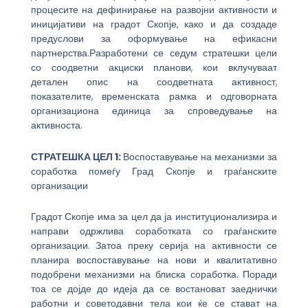
процесите на дефинирање на развојни активности и
иницијативи на градот Скопје, како и да создаде
предуслови за оформување на ефикасни
партнерства.Разработени се седум стратешки цели
со соодветни акциски планови, кои вклучуваат
детален опис на соодветната активност,
показателите, временската рамка и одговорната
организациона единица за спроведување на
активноста.
СТРАТЕШКА ЦЕЛ 1:
Воспоставување на механизми за
соработка помеѓу Град Скопје и граѓанските
организации
Градот Скопје има за цел да ја институционализира и
направи одржлива соработката со граѓанските
организации. Затоа преку серија на активности се
планира воспоставување на нови и квалитативно
подобрени механизми на блиска соработка. Поради
тоа се дојде до идеја да се востановат заеднички
работни и советодавни тела кои ќе се стават на