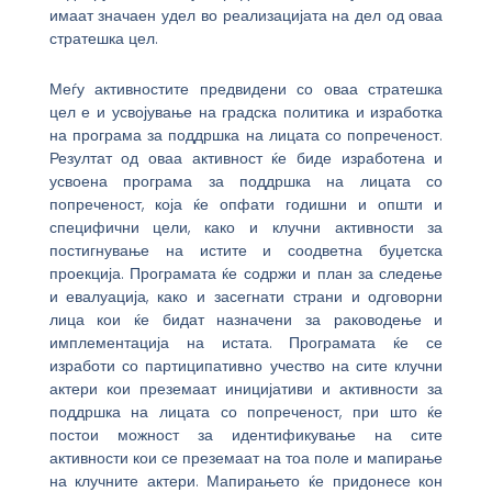
имаат значаен удел во реализацијата на дел од оваа
стратешка цел.
Меѓу активностите предвидени со оваа стратешка
цел е и усвојување на градска политика и изработка
на програма за поддршка на лицата со попреченост.
Резултат од оваа активност ќе биде изработена и
усвоена програма за поддршка на лицата со
попреченост, која ќе опфати годишни и општи и
специфични цели, како и клучни активности за
постигнување на истите и соодветна буџетска
проекција. Програмата ќе содржи и план за следење
и евалуација, како и засегнати страни и одговорни
лица кои ќе бидат назначени за раководење и
имплементација на истата. Програмата ќе се
изработи со партиципативно учество на сите клучни
актери кои преземаат иницијативи и активности за
поддршка на лицата со попреченост, при што ќе
постои можност за идентификување на сите
активности кои се преземаат на тоа поле и мапирање
на клучните актери. Мапирањето ќе придонесе кон