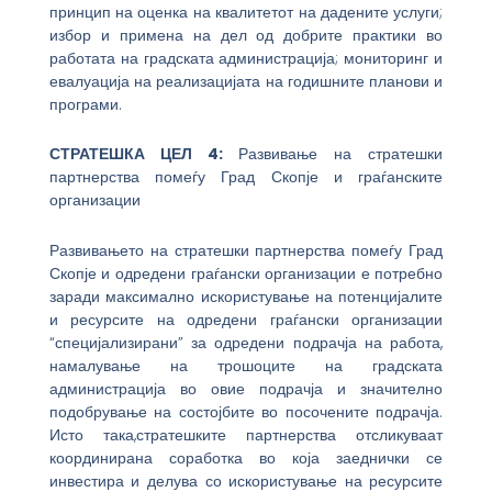
принцип на оценка на квалитетот на дадените услуги;
избор и примена на дел од добрите практики во
работата на градската администрација; мониторинг и
евалуација на реализацијата на годишните планови и
програми.
СТРАТЕШКА ЦЕЛ 4:
Развивање на стратешки
партнерства помеѓу Град Скопје и граѓанските
организации
Развивањето на стратешки партнерства помеѓу Град
Скопје и одредени граѓански организации е потребно
заради максимално искористување на потенцијалите
и ресурсите на одредени граѓански организации
“специјализирани” за одредени подрачја на работа,
намалување на трошоците на градската
администрација во овие подрачја и значително
подобрување на состојбите во посочените подрачја.
Исто така,стратешките партнерства отсликуваат
координирана соработка во која заеднички се
инвестира и делува со искористување на ресурсите