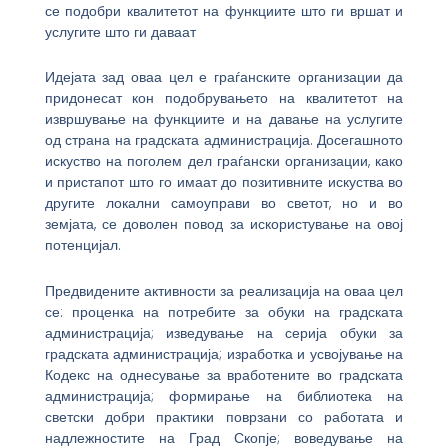
се подобри квалитетот на функциите што ги вршат и
услугите што ги даваат
Идејата зад оваа цел е граѓанските организации да
придонесат кон подобрувањето на квалитетот на
извршување на функциите и на давање на услугите
од страна на градската администрација. Досегашното
искуство на поголем дел граѓански организации, како
и пристапот што го имаат до позитивните искуства во
другите локални самоуправи во светот, но и во
земјата, се доволен повод за искористување на овој
потенцијал.
Предвидените активности за реализација на оваа цел
се: проценка на потребите за обуки на градската
администрација; изведување на серија обуки за
градската администрација; изработка и усвојување на
Кодекс на однесување за вработените во градската
администрација; формирање на библиотека на
светски добри практики поврзани со работата и
надлежностите на Град Скопје; воведување на