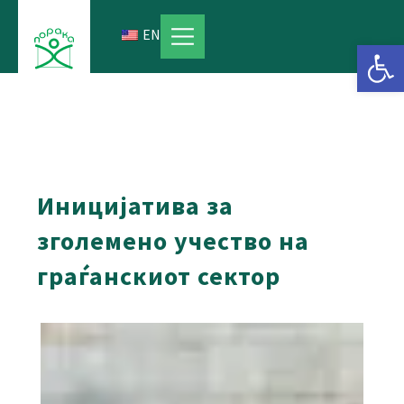
Skip
to
EN
Open 
content
Иницијатива за
зголемено учество на
граѓанскиот сектор