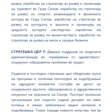
развој; изработка на стратегија за развој и промоција
на туризмот во Град Скопје; изработка на стратегија
за развој на спортот, рекреацијата и физичката
култура во Град Скопје; изработка на стратегија за
развој на културата и заштита и промоција на
градското културно наследство; изработка на
стратегија за развој на занаетчиството; изработка на
стратегија за развој на мали и средни бизниси.
СТРАТЕШКА ЦЕЛ 7:
Давање поддршка на градската
администрација во справување со здравствено-
социјално-образовните проблеми во градот
Седмата и последна стратешка цел обединува група
на програми и политики неопходни за подобрување
на одредени конкретни состојби во делот на
социјалната заштита, образованието и здравствената
сигурност на граѓаните на Скопје. Постојат граѓански
организации кои подолги години делуват на овие
полиња и имаат забележано видни промени и
подобрувања. Токму поради нивното искуство, тие ќе