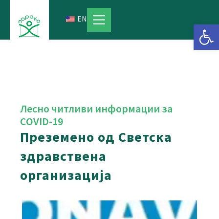
Skip
to
EN
Open 
content
Лесно читливи информации за
COVID-19
Преземено од Светска
здравствена
организација