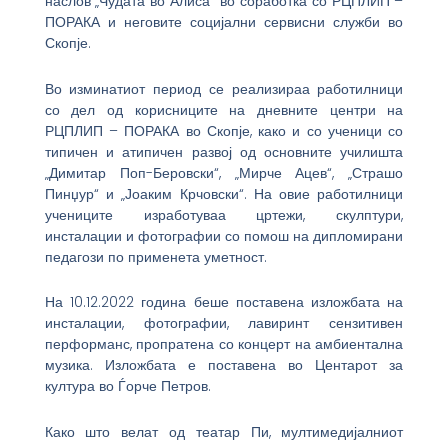
наслов „Чудата во Алиса“ во соработка со РЦПЛИП –
ПОРАКА и неговите социјални сервисни служби во
Скопје.
Во изминатиот период се реализираа работилници
со дел од корисниците на дневните центри на
РЦПЛИП – ПОРАКА во Скопје, како и со ученици со
типичен и атипичен развој од основните училишта
„Димитар Поп-Беровски“, „Мирче Ацев“, „Страшо
Пинџур“ и „Јоаким Крчовски“. На овие работилници
учениците изработуваа цртежи, скулптури,
инсталации и фотографии со помош на дипломирани
педагози по применета уметност.
На 10.12.2022 година беше поставена изложбата на
инсталации, фотографии, лавиринт сензитивен
перформанс, пропратена со концерт на амбиентална
музика. Изложбата е поставена во Центарот за
култура во Ѓорче Петров.
Како што велат од театар Пи, мултимедијалниот