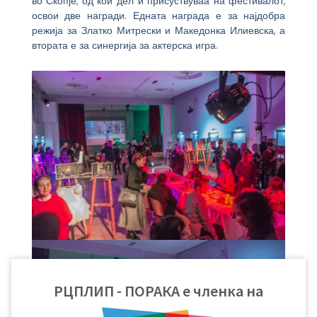
во Скопје, од кои дел и присуствуваа на фестивалот,
освои две награди. Едната награда е за најдобра
режија за Златко Митрески и Македонка Илиевска, а
втората е за синергија за актерска игра.
РЦПЛИП - ПОРАКА е членка на