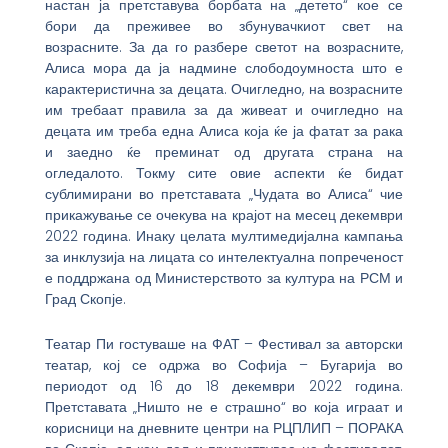
настан ја претставува борбата на „детето“ кое се
бори да преживее во збунувачкиот свет на
возрасните. За да го разбере светот на возрасните,
Алиса мора да ја надмине слободоумноста што е
карактеристична за децата. Очигледно, на возрасните
им требаат правила за да живеат и очигледно на
децата им треба една Алиса која ќе ја фатат за рака
и заедно ќе преминат од другата страна на
огледалото. Токму сите овие аспекти ќе бидат
сублимирани во претставата „Чудата во Алиса“ чие
прикажување се очекува на крајот на месец декември
2022 година. Инаку целата мултимедијална кампања
за инклузија на лицата со интелектуална попреченост
е поддржана од Министерството за култура на РСМ и
Град Скопје.
Театар Пи гостуваше на ФАТ – Фестивал за авторски
театар, кој се одржа во Софија – Бугарија во
периодот од 16 до 18 декември 2022 година.
Претставата „Ништо не е страшно“ во која играат и
корисници на дневните центри на РЦПЛИП – ПОРАКА