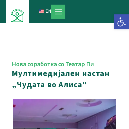
Skip
to
EN
Open 
content
Нова соработка со Театар Пи
Мултимедијален настан
„Чудата во Алиса“