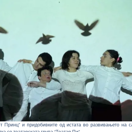
от Принц” и придобивките од истата во развивањето на с
ка со театарската група “Театар Пи”.