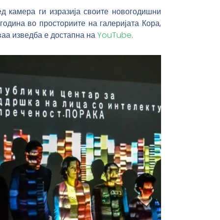
д камера ги изразија своите новогодишни
година во просториите на галеријата Кора,
ваа изведба е достапна на
YouTube
.