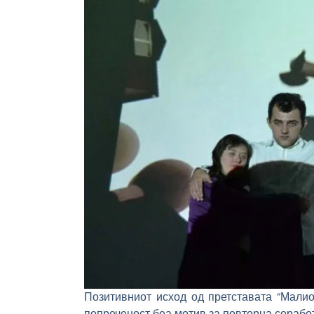
Позитивниот исход од претставата “Мали
попреченост беа мотив за повторна соработ