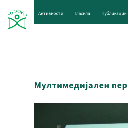
Skip
to
Активности
Гласила
Публикации
content
Мултимедијален пер