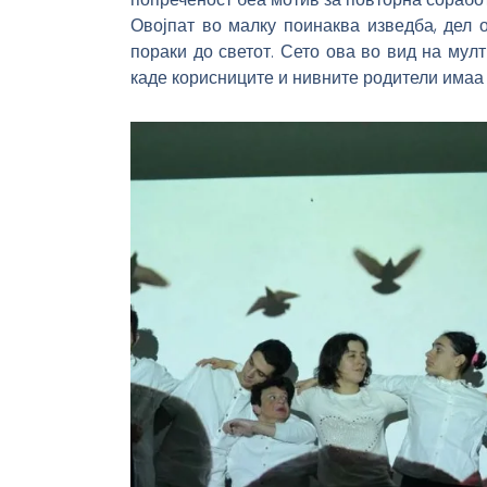
Овојпат во малку поинаква изведба, дел
пораки до светот. Сето ова во вид на мул
каде корисниците и нивните родители имаа 