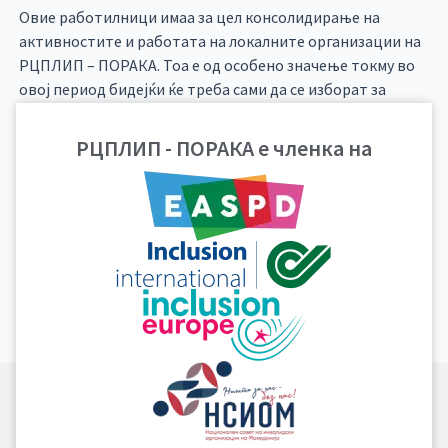
Овие работилници имаа за цел консолидирање на
активностите и работата на локалните организации на
РЦПЛИП – ПОРАКА. Тоа е од особено значење токму во
овој период бидејќи ќе треба сами да се изборат за
соработката односно партнерски односи со локалните
власти и активно да придонесуваат за унапредување на
РЦПЛИП - ПОРАКА е членка на
човековите права на лицата со интелектуална
попреченост во местото на живеење.