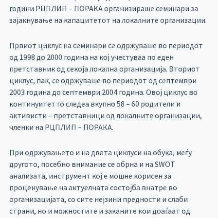
години РЦПЛИП – ПОРАКА организираше семинари за
зајакнување на капацитетот на локалните организации.
Првиот циклус на семинари се одржуваше во периодот
од 1998 до 2000 година на кој учестуваа по еден
претставник од секоја локална организација. Вториот
циклус, пак, се одржуваше во периодот од септември
2003 година до септември 2004 година. Овој циклус во
континуитет го следеа вкупно 58 – 60 родители и
активисти – претставници од локалните организации,
членки на РЦПЛИП – ПОРАКА.
При одржувањето и на двата циклуси на обука, меѓу
другото, посебно внимание се обрна и на SWOT
анализата, инструмент кој е мошне корисен за
проценување на актуелната состојба внатре во
организацијата, со сите нејзини предности и слаби
страни, но и можностите и заканите кои доаѓаат од