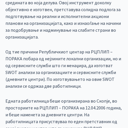
средината во која делува. Овој инструмент доколку
објективно е изготвен, претставува солидна подлога за
подготвување на реални и исполнителни акциони
планови на организацијата, како и изнаоѓање на начини
за подобрување и надминување на слабите страни во
организацијата.
Од тие причини Републичкиот центар на РЦПЛИП –
ПОРАКА побара од нејзините локални организации, но и
од сервисните служби што ги менаџира, да изготват
SWOT анализи за организациите и сервисните служби
(дневните центри). По изготвувањето на овие SWOT
анализи се одржаа две работилници.
Едната работилница беше организирана во Скопје, во
просториите на РЦПЛИП – ПОРАКА на 12.04.2006 година,
и беше наменета за дневните центри. На
работилницата присуствуваа по еден претставник од