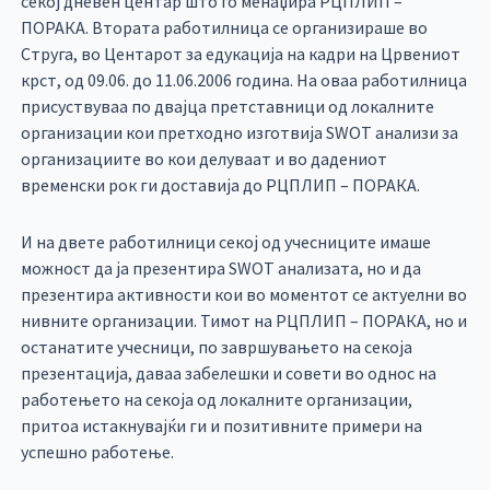
секој дневен центар што го менаџира РЦПЛИП –
ПОРАКА. Втората работилница се организираше во
Струга, во Центарот за едукација на кадри на Црвениот
крст, од 09.06. до 11.06.2006 година. На оваа работилница
присуствуваа по двајца претставници од локалните
организации кои претходно изготвија SWOT анализи за
организациите во кои делуваат и во дадениот
временски рок ги доставија до РЦПЛИП – ПОРАКА.
И на двете работилници секој од учесниците имаше
можност да ја презентира SWOT анализата, но и да
презентира активности кои во моментот се актуелни во
нивните организации. Тимот на РЦПЛИП – ПОРАКА, но и
останатите учесници, по завршувањето на секоја
презентација, даваа забелешки и совети во однос на
работењето на секоја од локалните организации,
притоа истакнувајќи ги и позитивните примери на
успешно работење.