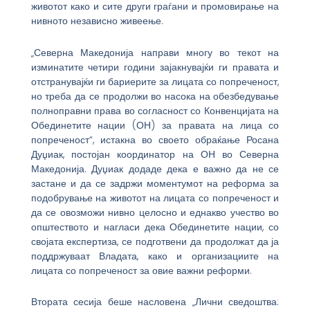
животот како и сите други граѓани и промовирање на
нивното независно живеење.
„Северна Македонија направи многу во текот на
изминатите четири години зајакнувајќи ги правата и
отстранувајќи ги бариерите за лицата со попреченост,
но треба да се продолжи во насока на обезбедување
полноправни права во согласност со Конвенцијата на
Обединетите нации (ОН) за правата на лица со
попреченост“, истакна во своето обраќање Росана
Дуџиак, постојан координатор на ОН во Северна
Македонија. Дуџиак додаде дека е важно да не се
застане и да се задржи моментумот на реформа за
подобрување на животот на лицата со попреченост и
да се овозможи нивно целосно и еднакво учество во
општеството и нагласи дека Обединетите нации, со
својата експертиза, се подготвени да продолжат да ја
поддржуваат Владата, како и организациите на
лицата со попреченост за овие важни реформи.
Втората сесија беше насловена „Лични сведоштва: