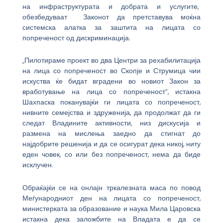
на инфраструктурата и добрата и услугите,
обезбедуваат Законот да претставува моќна
системска алатка за заштита на лицата со
попреченост од дискриминација.
„Пилотираме проект во два Центри за рехабилитација
на лица со попреченост во Скопје и Струмица чии
искуства ќе бидат вградени во новиот Закон за
вработување на лица со попреченост“, истакна
Шахпаска поканувајќи ги лицата со попреченост,
нивните семејства и здруженија, да продолжат да ги
следат Владините активности, низ дискусија и
размена на мислења заедно да стигнат до
најдобрите решенија и да се осигурат дека никој, ниту
еден човек, со или без попреченост, нема да биде
исклучен.
Обраќајќи се на онлајн тркалезната маса по повод
Меѓународниот ден на лицата со попреченост,
министерката за образование и наука Мила Царовска
истакна дека заложбите на Владата е да се