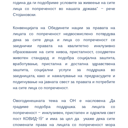
година да ги подобриме условите за живеење на сите
лица со попреченост во нашата држава“ – рече
Стојановски.
Конвенцијата на Обединети нации за правата на
лицата со попреченост недвосмислено потврдува
дека за сите деца и лица со попреченост се
заеднички правата на квалитетно инклузивно
образование на сите нивоа, пристапност, соодветен
животен стандард и подобра социјална заштита,
вработување, пристапна и достапна здравствена
заштита, социјални услуги за поддршка во
заедницата, како и намалување на предрасудите и
подигнување на јавната свест за правата и потребите
на сите лица со попреченост.
Овогодинешната тема на ОН е насловена „Да
градиме подобра поддршка: за лицата со
попреченост – инклузивен, пристапен и одржлив свет
пост КОВИД-19“ и има за цел да укаже дека сите
споменати права на лицата со попреченост мора