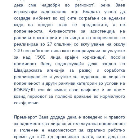
дека сме најдобри во регионот”, рече Заев
изразувајќи задоволство што Владата успеа да
создаде амбиент во кој сите сограѓани се еднакви
каде на преден план се предностите, а не
попреченоста. Активностите за асистенција на
ранливите категории и на лицата со попреченост се
реализираа во 27 општини со вклучување на околу
200 невработени лица како испорачувачи на услугите
за над 1.500 лица крајни корисници”, посочи
премиерот Заев, подвлекувајќи дека заедно со
Швајцарската агенција за развој и соработка
реализирани се и услугите за поддршка на лица со
попреченост и други ранливи категории во услови на
КОВИД-19, кои ќе имаат свое влијание и во пост-
ковид периодот за полесно враќање во нормалното
секојдневие.
Премиерот Заев додаде дека е воведено и правото
за надоместок за лица со интелектуална попреченост
и зголемен е надоместокот за скратено работно
време до 50% од просечната плата, сите деца се