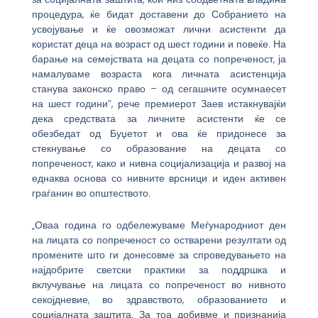
процедура, ќе бидат доставени до Собранието на
усвојување и ќе овозможат лични асистенти да
користат деца на возраст од шест години и повеќе. На
барање на семејствата на децата со попреченост, ја
намалуваме возраста кога личната асистенција
станува законско право – од сегашните осумнаесет
на шест години”, рече премиерот Заев истакнувајќи
дека средствата за личните асистенти ќе се
обезбедат од Буџетот и ова ќе придонесе за
стекнување со образование на децата со
попреченост, како и нивна социјализација и развој на
еднаква основа со нивните врсници и иден активен
граѓанин во општеството.
„Оваа година го одбележуваме Меѓународниот ден
на лицата со попреченост со остварени резултати од
промените што ги донесовме за спроведувањето на
најдобрите светски практики за поддршка и
вклучување на лицата со попреченост во нивното
секојдневие, во здравството, образованието и
социјалната заштита. За тоа добивме и признанија