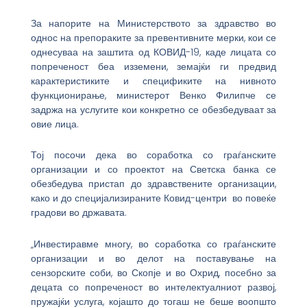
За напорите на Министерството за здравство во
однос на препораките за превентивните мерки, кои се
однесуваа на заштита од КОВИД-19, каде лицата со
попреченост беа изземени, земајќи ги предвид
карактеристиките и спецификите на нивното
функционирање, министерот Венко Филипче се
задржа на услугите кои конкретно се обезбедуваат за
овие лица.
Тој посочи дека во соработка со граѓанските
организации и со проектот на Светска банка се
обезбедува пристап до здравствените организации,
како и до специјализираните Ковид-центри во повеќе
градови во државата.
„Инвестиравме многу, во соработка со граѓанските
организации и во делот на поставување на
сензорските соби, во Скопје и во Охрид, посебно за
децата со попреченост во интелектуалниот развој,
пружајќи услуга, којашто до тогаш не беше воопшто