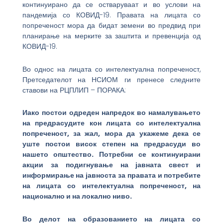
континуирано да се остваруваат и во услови на
пандемија со КОВИД-19. Правата на лицата со
попреченост мора да бидат земени во предвид при
планирање на мерките за заштита и превенција од
КОВИД-19.
Во однос на лицата со интелектуална попреченост,
Претседателот на НСИОМ ги пренесе следните
ставови на РЦПЛИП – ПОРАКА:
Иако постои одреден напредок во намалувањето
на предрасудите кон лицата со интелектуална
попреченост, за жал, мора да укажеме дека се
уште постои висок степен на предрасуди во
нашето општество. Потребни се континуирани
акции за подигнување на јавната свест и
информирање на јавноста за правата и потребите
на лицата со интелектуална попреченост, на
национално и на локално ниво.
Во делот на образованието на лицата со