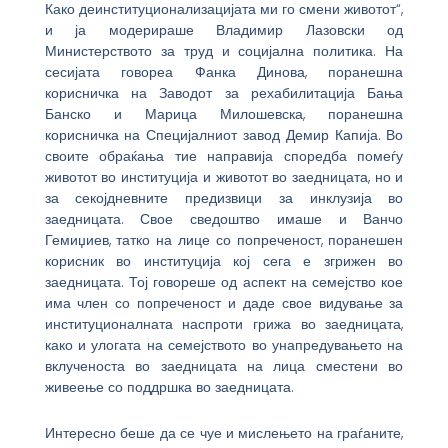
Како деинституционализацијата ми го смени животот“,
и ја модерираше Владимир Лазовски од
Министерството за труд и социјална политика. На
сесијата говореа Фанка Динова, поранешна
корисничка на Заводот за рехабилитација Бања
Банско и Марица Милошевска, поранешна
корисничка на Специјалниот завод Демир Капија. Во
своите обраќања тие направија споредба помеѓу
животот во институција и животот во заедницата, но и
за секојдневните предизвици за инклузија во
заедницата. Свое сведоштво имаше и Ванчо
Гемиџиев, татко на лице со попреченост, поранешен
корисник во институција кој сега е згрижен во
заедницата. Тој говореше од аспект на семејство кое
има член со попреченост и даде свое видување за
институционалната наспроти грижа во заедницата,
како и улогата на семејството во унапредувањето на
вклученоста во заедницата на лица сместени во
живеење со поддршка во заедницата.
Интересно беше да се чуе и мислењето на граѓаните,