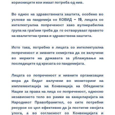
корисниците кои имаат потреба од нив.
Во однос на здравствената заштита, особено во
услови на пандемија со КОВИД – 19, лицата со
интелектуална попреченост како вулнерабилна
група на граѓани треба да го остваруваат правото
на квалитетна грижа и здравствена заштита.
Исто така, потребно е лицата со интелектуална
попреченост и нивните семејства да се вклучени
во мерките на државата за ублажување на
последиците од кризата со пандемијата.
Лицата со попреченост и нивните организации
мора да бидат вклучени во мониторинг на
имплементација на Конвенција на Обединети
Нации за права на лица со попреченост, односно
независното тело во рамки на канцеларијата на
Народниот Правобранител, со сите потребни
ресурси со цел ефективно да ја постигне својата
улога, а во согласност со Конвенцијата и