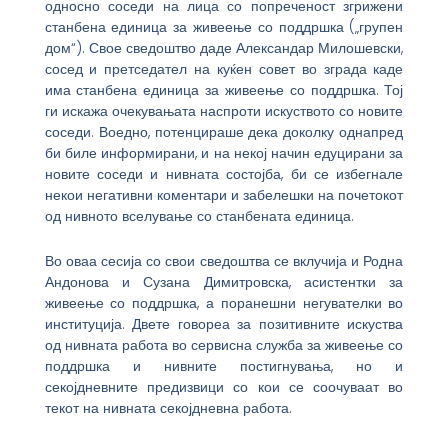
односно соседи на лица со попреченост згрижени
станбена единица за живеење со поддршка („групен
дом“). Свое сведоштво даде Александар Милошевски,
сосед и претседател на куќен совет во зграда каде
има станбена единица за живеење со поддршка. Тој
ги искажа очекувањата наспроти искуството со новите
соседи. Воедно, потенцираше дека доколку однапред
би биле информирани, и на некој начин едуцирани за
новите соседи и нивната состојба, би се избегнале
некои негативни коментари и забелешки на почетокот
од нивното вселување со станбената единица.
Во оваа сесија со свои сведоштва се вклучија и Родна
Андонова и Сузана Димитровска, асистентки за
живеење со поддршка, а поранешни негувателки во
институција. Двете говореа за позитивните искуства
од нивната работа во сервисна служба за живеење со
поддршка и нивните постигнувања, но и
секојдневните предизвици со кои се соочуваат во
текот на нивната секојдневна работа.