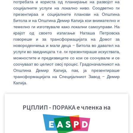
потребата и користа од планирање на развојот на
социјалните услуги на локално ниво. Соодветно ги
презентираа и социјалните планови на Општина
Битола и на Општина Демир Капија кои внимателно и
темелно ги изготвувале како локални самоуправи. На
крајот од своето излагање Наташа Петровска
говореше и за трансформацијата на Домот за
новороденчиња и мали деца – Битола во давател на
услуги во заедницата т.е. ги презентираше искуствата,
можностите и предизвиците со кои се соочувале и се
соочуваат во целиот овој процес. Градоначалникот на
Општина Демир Капија, пак, ја презентираше
трансформацијата на Специјалниот Завод – Демир
Капија.
Понатаму на тркалезната маса се презентираа дел
од проектите и нивните активности кои се
РЦПЛИП - ПОРАКА е членка на
реализираат во нашата држава, а се однесуваат на
поддршка на процесот на деинституционализација.
Дводневната тркалезна маса заврши со кус преглед
на двата работни дена, со надеж дека следната