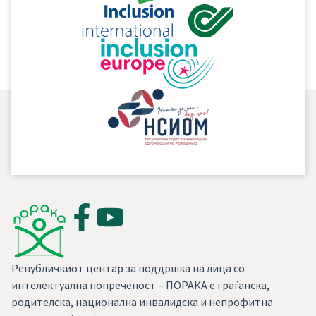
година во живо ќе се споделуваат искуствата и
постигнувањата во работата на сите чинители кои
делуваат во областа на попреченоста.
Републичкиот центар за поддршка на лица со
интелектуална попреченост – ПОРАКА е граѓанска,
родителска, национална инвалидска и непрофитна