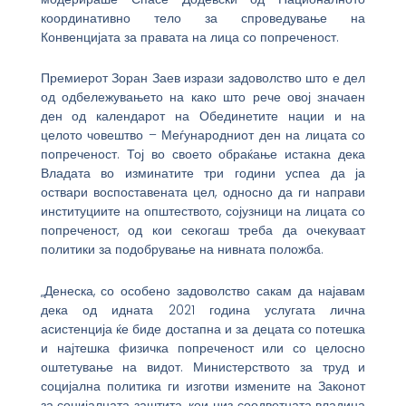
координативно тело за спроведување на
Конвенцијата за правата на лица со попреченост.
Премиерот Зоран Заев изрази задоволство што е дел
од одбележувањето на како што рече овој значаен
ден од календарот на Обединетите нации и на
целото човештво – Меѓународниот ден на лицата со
попреченост. Тој во своето обраќање истакна дека
Владата во изминатите три години успеа да ја
оствари воспоставената цел, односно да ги направи
институциите на општеството, сојузници на лицата со
попреченост, од кои секогаш треба да очекуваат
политики за подобрување на нивната положба.
„Денеска, со особено задоволство сакам да најавам
дека од идната 2021 година услугата лична
асистенција ќе биде достапна и за децата со потешка
и најтешка физичка попреченост или со целосно
оштетување на видот. Министерството за труд и
социјална политика ги изготви измените на Законот
за социјалната заштита, кои низ соодветната владина