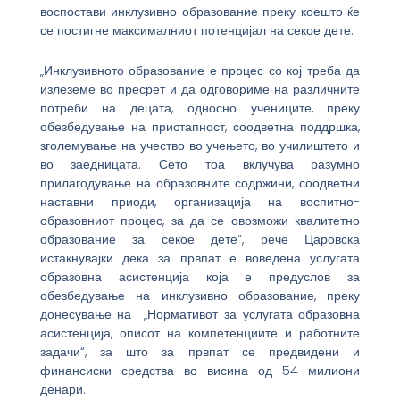
воспостави инклузивно образование преку коешто ќе
се постигне максималниот потенцијал на секое дете.
„Инклузивното образование е процес со кој треба да
излеземе во пресрет и да одговориме на различните
потреби на децата, односно учениците, преку
обезбедување на пристапност, соодветна поддршка,
зголемување на учество во учењето, во училиштето и
во заедницата. Сето тоа вклучува разумно
прилагодување на образовните содржини, соодветни
наставни приоди, организација на воспитно-
образовниот процес, за да се овозможи квалитетно
образование за секое дете“, рече Царовска
истакнувајќи дека за првпат е воведена услугата
образовна асистенција која е предуслов за
обезбедување на инклузивно образование, преку
донесување на „Нормативот за услугата образовна
асистенција, описот на компетенциите и работните
задачи“, за што за првпат се предвидени и
финансиски средства во висина од 54 милиони
денари.