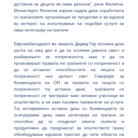
достапна за децата во овие региони“, рече Филипче.
Министерот Филипче изрази надеж дека соработката
со граѓанските организации ќе продолжи и во иднина
во интерес на исполнување на подобри услуги за
оваа категорија на граѓани.
Евроамбасадорот во земјата, Дејвид Гир истакна дека
целта на овој ден е да се зголеми јавната свест и
разбирањето за попреченоста, како и да се
промовираат правата на граѓаните со попреченост и
да се истакнат способностите на лицата со
попреченост низ целиот свет. Говорејќи за
Конвенцијата на ОН за правата на лицата со
попреченост тој истакна дека граѓаните со
попреченост се третираат како активни учесници во
општеството, а не како пасивни приматели на услуги.
Тој истовремено истакна дека со Конвенцијата се
осигуруваме дека оваа категорија на граѓани се
способни да ги споделат своите таленти и
продуктивно да придонесат за општеството преку
обезбедување еднаков пристап до сите области на