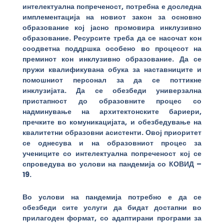
интелектуална попреченост, потребна е доследна
имплементација на новиот закон за основно
образование кој јасно промовира инклузивно
образование. Ресурсите треба да се насочат кон
соодветна поддршка особено во процесот на
преминот кон инклузивно образование. Да се
пружи квалификувана обука за наставниците и
помошниот персонал за да се поттикне
инклузијата. Да се обезбеди универзална
пристапност до образовните процес со
надминување на архитектонските бариери,
пречките во комуникацијата, и обезбедување на
квалитетни образовни асистенти. Овој приоритет
се однесува и на образовниот процес за
учениците со интелектуална попреченост кој се
спроведува во услови на пандемија со КОВИД –
19.
Во услови на пандемија потребно е да се
обезбеди сите услуги да бидат достапни во
прилагоден формат, со адаптирани програми за