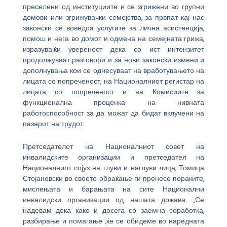
преселени од институциите и се згрижени во групни
домови или згрижувачки семејства, за првпат кај нас
законски се воведоа услугите за лична асистенција,
помош и нега во домот и одмена на семејната грижа,
изразувајќи увереност дека со ист интензитет
продолжуваат разговори и за нови законски измени и
дополнувања кои се однесуваат на вработувањето на
лицата со попреченост, на Националниот регистар на
лицата со попреченост и на Комисиите за
функционална проценка на нивната
работоспособност за да можат да бидат вклучени на
пазарот на трудот.
Претседателот на Националниот совет на
инвалидските организации и претседател на
Националниот сојуз на глуви и наглуви лица, Томица
Стојановски во своето обраќање ги пренесе пораките,
мислењата и барањата на сите Национални
инвалидски организации од нашата држава. „Се
надевам дека како и досега со заемна соработка,
разбирање и помагање ,ќе се обидеме во наредната