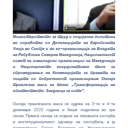
Министерството за труд и социјална политика
во соработка со Делегацијата на Европската
Унија во Скопје и во ко-организација на Владата
на Република Северна Македонија, Националниот
совет на инвалидски организации на Македонија
и Националното координативно тело за
спроведување на Конвенцијата за правата на
лицата со попреченост организираше Онлајн
тркалезна маса на тема: „Трансформација на
општеството: Заедница за сите“.
Онлајн тркалезната маса се одржа на 3-ти и 4-ти
декември 2020 година и беше поделена во три
сесии. Првата сесија се осврна на тековната состојба
и институционалниот одговор на состојбата, а ја
модерираше Спасе Додевски од Националното