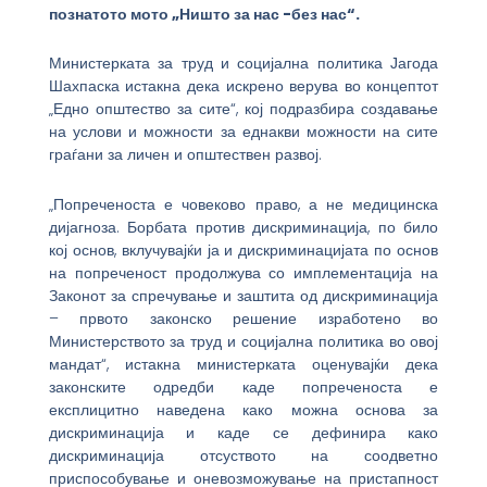
познатото мото „Ништо за нас -без нас“.
Министерката за труд и социјална политика Јагода
Шахпаска истакна дека искрено верува во концептот
„Едно општество за сите“, кој подразбира создавање
на услови и можности за еднакви можности на сите
граѓани за личен и општествен развој.
„Попреченоста е човеково право, а не медицинска
дијагноза. Борбата против дискриминација, по било
кој основ, вклучувајќи ја и дискриминацијата по основ
на попреченост продолжува со имплементација на
Законот за спречување и заштита од дискриминација
– првото законско решение изработено во
Министерството за труд и социјална политика во овој
мандат“, истакна министерката оценувајќи дека
законските одредби каде попреченоста е
експлицитно наведена како можна основа за
дискриминација и каде се дефинира како
дискриминација отсуството на соодветно
приспособување и оневозможување на пристапност