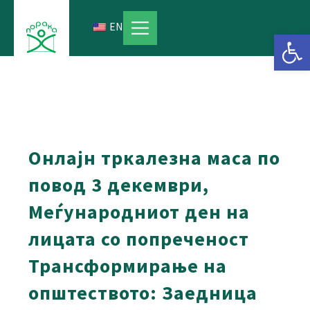
Skip
to
EN
Open 
content
Онлајн тркалезна маса по
повод 3 декември,
Меѓународниот ден на
лицата со попреченост
Трансформирање на
општеството: Заедница