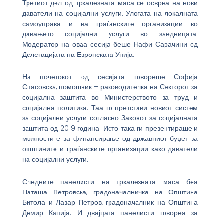
Третиот дел од тркалезната маса се осврна на нови
даватели на социјални услуги: Улогата на локалната
самоуправа и на граѓанските организации во
давањето социјални услуги во заедницата.
Модератор на оваа сесија беше Нафи Сарачини од
Делегацијата на Европската Унија.
На почетокот од сесијата говореше Софија
Спасовска, помошник – раководителка на Секторот за
социјална заштита во Министерството за труд и
социјална политика. Таа го претстави новиот систем
за социјални услуги согласно Законот за социјалната
заштита од 2019 година. Исто така ги презентираше и
можностите за финансирање од државниот буџет за
општините и граѓанските организации како даватели
на социјални услуги.
Следните панелисти на тркалезната маса беа
Наташа Петровска, градоначалничка на Општина
Битола и Лазар Петров, градоначалник на Општина
Демир Капија. И двајцата панелисти говореа за