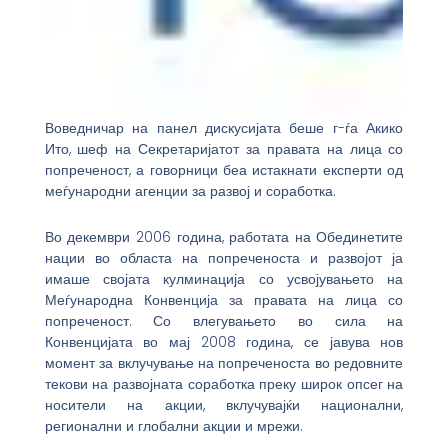
Воведничар на панел дискусијата беше г-ѓа Акико
Ито, шеф на Секретаријатот за правата на лица со
попреченост, а говорници беа истакнати експерти од
меѓународни агенции за развој и соработка.
Во декември 2006 година, работата на Обединетите
нации во областа на попреченоста и развојот ја
имаше својата кулминација со усвојувањето на
Меѓународна Конвенција за правата на лица со
попреченост. Со влегувањето во сила на
Конвенцијата во мај 2008 година, се јавува нов
момент за вклучување на попреченоста во редовните
текови на развојната соработка преку широк опсег на
носители на акции, вклучувајќи национални,
регионални и глобални акции и мрежи.