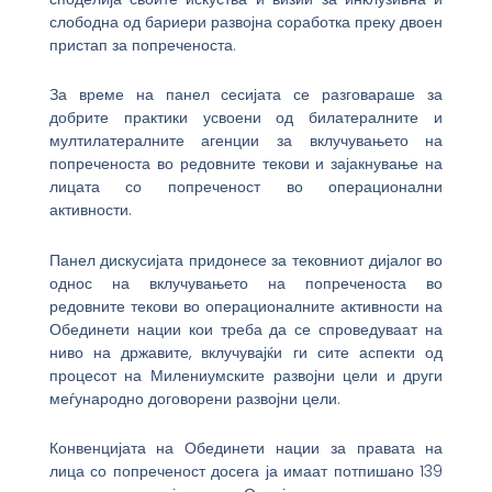
слободна од бариери развојна соработка преку двоен
пристап за попреченоста.
За време на панел сесијата се разговараше за
добрите практики усвоени од билатералните и
мултилатералните агенции за вклучувањето на
попреченоста во редовните текови и зајакнување на
лицата со попреченост во операционални
активности.
Панел дискусијата придонесе за тековниот дијалог во
однос на вклучувањето на попреченоста во
редовните текови во операционалните активности на
Обединети нации кои треба да се спроведуваат на
ниво на државите, вклучувајќи ги сите аспекти од
процесот на Милениумските развојни цели и други
меѓународно договорени развојни цели.
Конвенцијата на Обединети нации за правата на
лица со попреченост досега ја имаат потпишано 139