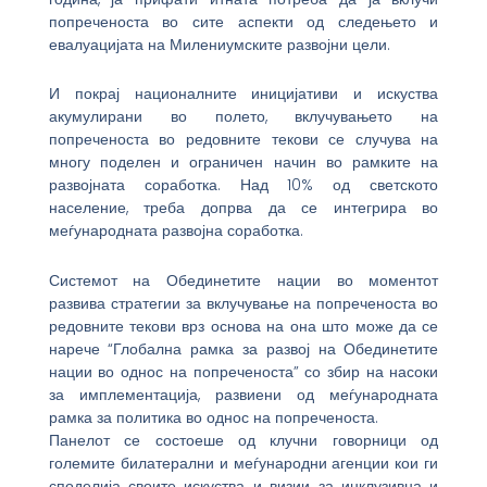
попреченоста во сите аспекти од следењето и
евалуацијата на Милениумските развојни цели.
И покрај националните иницијативи и искуства
акумулирани во полето, вклучувањето на
попреченоста во редовните текови се случува на
многу поделен и ограничен начин во рамките на
развојната соработка. Над 10% од светското
население, треба допрва да се интегрира во
меѓународната развојна соработка.
Системот на Обединетите нации во моментот
развива стратегии за вклучување на попреченоста во
редовните текови врз основа на она што може да се
нарече “Глобална рамка за развој на Обединетите
нации во однос на попреченоста” со збир на насоки
за имплементација, развиени од меѓународната
рамка за политика во однос на попреченоста.
Панелот се состоеше од клучни говорници од
големите билатерални и меѓународни агенции кои ги
споделија своите искуства и визии за инклузивна и