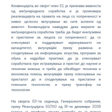
Конвенцијата, во својот член 32, ја признава важноста
од меѓународната соработка и ја промовира
реализацијата на правата на лица со попреченост и
нивно целосно вклучување во сите аспекти од
животот. Конвенцијата наведува дека мерките за
меѓународната соработка треба: да бидат инклузивни
и пристапни за лицата со попреченост; да го
олеснуваат и поддржуваат зајакнувањето на
капацитетот, вклучувајќи преку размена и
споделување на информации, искуства, програми за
обука и најдобри практики; да ја олеснуваат
соработката при истражувања и пристап до научни и
технички знаења; и треба да обезбедат техничка и
економска помош, вклучувајќи преку олеснување на
пристапот до и споделување на пристапни и
помошни технологии, и преку трансфер на
технологии.
На својата 63-та седница, Генералното собрание,
преку Резолуцијата 63/150 од 18-ти декември 2008
година, ја прифати итната потреба да ја вклучи