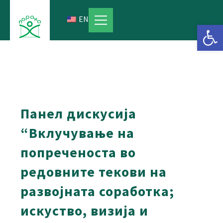
Skip
to
EN
Open 
content
Панел дискусија
“Вклучување на
попреченоста во
редовните текови на
развојната соработка;
искуство, визија и