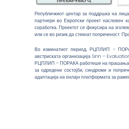
Републичкиот центар за поддршка на лица
партнери во Европски проект насловен ка
соработка. Проектот се фокусира на зголе
или се во ризик да стекнат попреченост. П
Во изминатиот период, РЦПЛИП – ПОРАК
австриската организација Sinn – Evaluatio
РЦПЛИП – ПОРАКА работеше на прашања за 
за одредени состојби, синдроми и попреч
адаптација на онлајн платформата за рамена