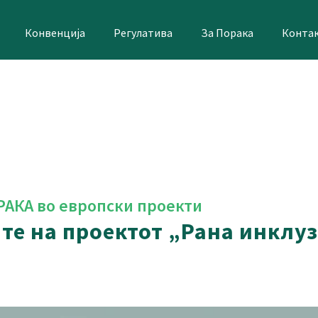
Конвенција
Регулатива
За Порака
Конта
РАКА во европски проекти
те на проектот „Рана инклуз