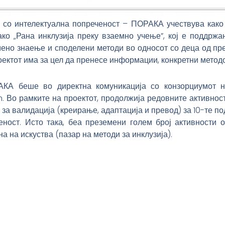
 со интелектуална попреченост – ПОРАКА учествува како 
ко „Рана инклузија преку взаемно учење”, кој е поддржа
мено знаење и споделени методи во односот со деца од п
роектот има за цел да пренесе информации, конкретни метод
А беше во директна комуникација со конзорциумот на
n. Во рамките на проектот, продолжија редовните активнос
валидација (креирање, адаптација и превод) за 10-те под
еност. Исто така, беа преземени голем број активности о
 на искуства (пазар на методи за инклузија).