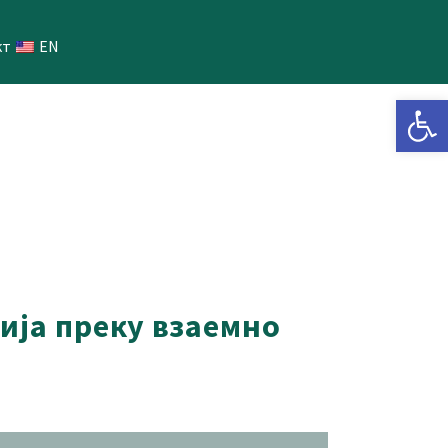
кт
EN
Open 
ија преку взаемно