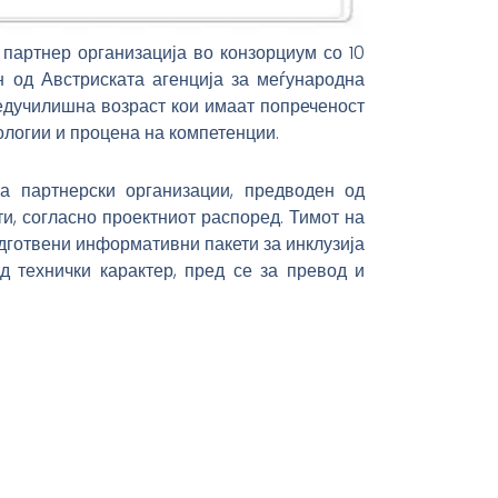
партнер организација во конзорциум со 10
н од Австриската агенција за меѓународна
редучилишна возраст кои имаат попреченост
ологии и процена на компетенции.
 партнерски организации, предводен од
ти, согласно проектниот распоред. Тимот на
готвени информативни пакети за инклузија
д технички карактер, пред се за превод и