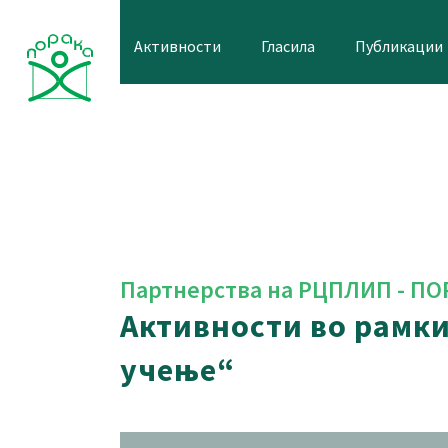
Skip
to
Активности
Гласила
Публикации
content
Партнерства на РЦПЛИП - ПО
Активности во рамки
учење“