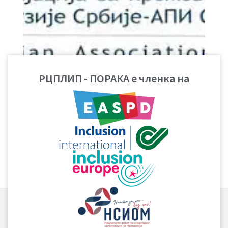
РЦПЛИП - ПОРАКА е членка на
Водичот за самозастапување и социјална инклузија,
кој е подготвен во рамки на проектот „Кон европски
вредности: лицата со попреченост како еднакви
граѓани“ можете да го погледнете на српски јазик на
следниот линк:
Vodič za samozastupanje i socijalnu inkluziju