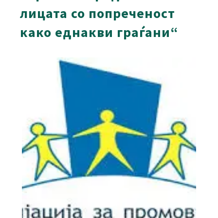
лицата со попреченост
како еднакви граѓани“