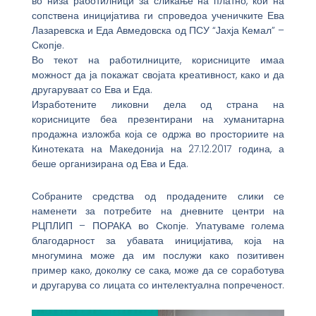
во низа работилници за сликање на платно, кои на
сопствена иницијатива ги спроведоа ученичките Ева
Лазаревска и Еда Авмедовска од ПСУ “Јахја Кемал” –
Скопје.
Во текот на работилниците, корисниците имаа
можност да ја покажат својата креативност, како и да
другаруваат со Ева и Еда.
Изработените ликовни дела од страна на
корисниците беа презентирани на хуманитарна
продажна изложба која се одржа во просториите на
Кинотеката на Македонија на 27.12.2017 година, а
беше организирана од Ева и Еда.
Собраните средства од продадените слики се
наменети за потребите на дневните центри на
РЦПЛИП – ПОРАКА во Скопје. Упатуваме голема
благодарност за убавата иницијатива, која на
многумина може да им послужи како позитивен
пример како, доколку се сака, може да се соработува
и другарува со лицата со интелектуална попреченост.