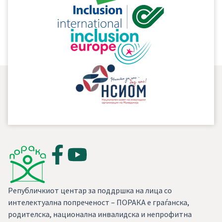
Материјалите се на достапни на англиски, германски,
француски, унгарски, македонски и турски јазик.
Републичкиот центар за поддршка на лица со
интелектуална попреченост – ПОРАКА е граѓанска,
родителска, национална инвалидска и непрофитна