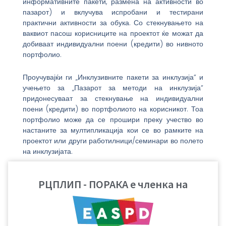
информативните пакети, размена на активности во
пазарот) и вклучува испробани и тестирани
практични активности за обука. Со стекнувањето на
ваквиот пасош корисниците на проектот ќе можат да
добиваат индивидуални поени (кредити) во нивното
портфолио.
Проучувајќи ги „Инклузивните пакети за инклузија” и
учењето за „Пазарот за методи на инклузија”
придонесуваат за стекнување на индивидуални
поени (кредити) во портфолиото на корисникот. Тоа
портфолио може да се прошири преку учество во
настаните за мултипликација кои се во рамките на
проектот или други работилници/семинари во полето
на инклузијата.
Повеќе за конзорциумот на проектот,
РЦПЛИП - ПОРАКА е членка на
материјалите, алатките, ширење на
информациите, настани, учество и корисни
линкови можете да најдете на: www.early-
inclusion.eu и office@sinn-avaluation.at