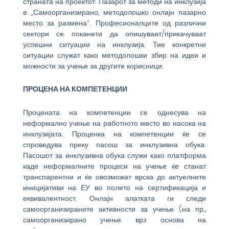
страната на проектот. Пазарот за методи на инклузија
е „Самоорганизирано, методолошко онлајн пазарно
место за размена”. Професионалците од различни
сектори се поканети да опишуваат/прикачуваат
успешни ситуации на инклузија. Тие конкретни
ситуации служат како методолошки збир на идеи и
можности за учење за другите корисници.
ПРОЦЕНА НА КОМПЕТЕНЦИИ
Процената на компетенции се однесува на
неформално учење на работното место во насока на
инклузијата. Проценка на компетенции ќе се
спроведува преку пасош за инклузивна обука.
Пасошот за инклузивна обука служи како платформа
каде неформалните процеси на учење ќе станат
транспарентни и ќе овозможат врска до актуелните
иницијативи на ЕУ во полето на сертификација и
еквивалентност. Онлајн алатката ги следи
самоорганизираните активности за учење (на пр.,
самоорганизирано учење врз основа на