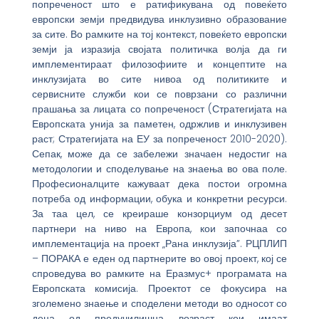
попреченост што е ратификувана од повеќето
европски земји предвидува инклузивно образование
за сите. Во рамките на тој контекст, повеќето европски
земји ја изразија својата политичка волја да ги
имплементираат филозофиите и концептите на
инклузијата во сите нивоа од политиките и
сервисните служби кои се поврзани со различни
прашања за лицата со попреченост (Стратегијата на
Европската унија за паметен, одржлив и инклузивен
раст; Стратегијата на ЕУ за попреченост 2010-2020).
Сепак, може да се забележи значаен недостиг на
методологии и споделување на знаења во ова поле.
Професионалците кажуваат дека постои огромна
потреба од информации, обука и конкретни ресурси.
За таа цел, се креираше конзорциум од десет
партнери на ниво на Европа, кои започнаа со
имплементација на проект „Рана инклузија”. РЦПЛИП
– ПОРАКА е еден од партнерите во овој проект, кој се
спроведува во рамките на Еразмус+ програмата на
Европската комисија. Проектот се фокусира на
зголемено знаење и споделени методи во односот со
деца од предучилишна возраст кои имаат