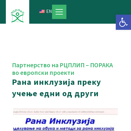
Skip
to
EN
Open 
content
Партнерство на РЦПЛИП – ПОРАКА
во европски проекти
Рана инклузија преку
учење едни од други