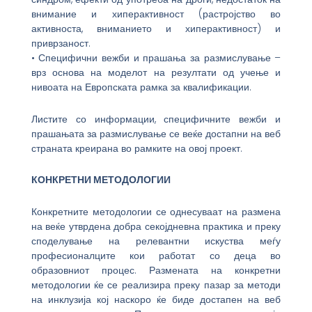
внимание и хиперактивност (растројство во
активноста, вниманието и хиперактивност) и
приврзаност.
• Специфични вежби и прашања за размислување –
врз основа на моделот на резултати од учење и
нивоата на Европската рамка за квалификации.
Листите со информации, специфичните вежби и
прашањата за размислување се веќе достапни на веб
страната креирана во рамките на овој проект.
КОНКРЕТНИ МЕТОДОЛОГИИ
Конкретните методологии се однесуваат на размена
на веќе утврдена добра секојдневна практика и преку
споделување на релевантни искуства меѓу
професионалците кои работат со деца во
образовниот процес. Размената на конкретни
методологии ќе се реализира преку пазар за методи
на инклузија кој наскоро ќе биде достапен на веб