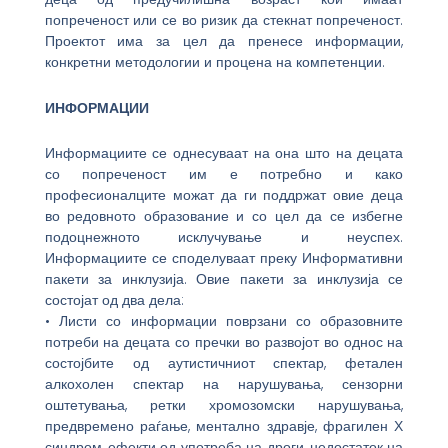
попреченост или се во ризик да стекнат попреченост.
Проектот има за цел да пренесе информации,
конкретни методологии и процена на компетенции.
ИНФОРМАЦИИ
Информациите се однесуваат на она што на децата
со попреченост им е потребно и како
професионалците можат да ги поддржат овие деца
во редовното образование и со цел да се избегне
подоцнежното исклучување и неуспех.
Информациите се споделуваат преку Информативни
пакети за инклузија. Овие пакети за инклузија се
состојат од два дела:
• Листи со информации поврзани со образовните
потреби на децата со пречки во развојот во однос на
состојбите од аутистичниот спектар, фетален
алкохолен спектар на нарушувања, сензорни
оштетувања, ретки хромозомски нарушувања,
предвремено раѓање, ментално здравје, фрагилен Х
синдром, ефекти од употреба на дроги, недостаток на