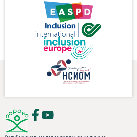
едногласно го усвоија
Локалниот акционен план
за
унапредување на положбата на лицата со
попреченост во Општина Радовиш 2011 – 2013 година.
На 20.06.2011 година, РЦПЛИП – ПОРАКА и Општина
Радовиш одржаа промоција на Локалниот акционен
план во Радовиш.