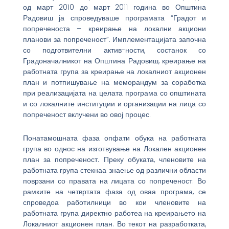
од март 2010 до март 2011 година во Општина
Радовиш ја спроведуваше програмата “Градот и
попреченоста – креирање на локални акциони
планови за попреченост”. Имплементацијата започна
со подготвителни актив-ности, состанок со
Градоначалникот на Општина Радовиш, креирање на
работната група за креирање на локалниот акционен
план и потпишување на меморандум за соработка
при реализацијата на целата програма со општината
и со локалните институции и организации на лица со
попреченост вклучени во овој процес.
Понатамошната фаза опфати обука на работната
група во однос на изготвување на Локален акционен
план за попреченост. Преку обуката, членовите на
работната група стекнаа знаење од различни области
поврзани со правата на лицата со попреченост. Во
рамките на четвртата фаза од оваа програма, се
спроведоа работилници во кои членовите на
работната група директно работеа на креирањето на
Локалниот акционен план. Во текот на разработката,