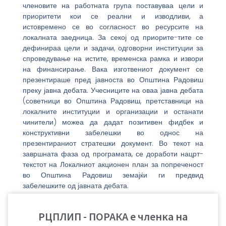
членовите на работната група поставуваа цели и
приоритети кои се реални и изводливи, а
истовремено се во согласност во ресурсите на
локалната заедница. За секој од приорите-тите се
дефинираа цели и задачи, одговорни институции за
спроведување на истите, временска рамка и извори
на финансирање. Вака изготвениот документ се
презентираше пред јавноста во Општина Радовиш
преку јавна дебата. Учесниците на оваа јавна дебата
(советници во Општина Радовиш, претставници на
локалните институции и организации и останати
чинители) можеа да дадат позитивен фидбек и
конструктивни забелешки во однос на
презентираниот стратешки документ. Во текот на
завршната фаза од програмата, се доработи нацрт-
текстот на Локалниот акционен план за попреченост
во Општина Радовиш земајќи ги предвид
забелешките од јавната дебата.
На седницата на Советот на Општина Радовиш
РЦПЛИП - ПОРАКА е членка на
одржана на 25.03.2011 година, советниците