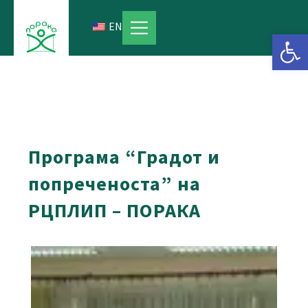
Skip
to
EN
Open 
content
Програма “Градот и
попреченоста” на
РЦПЛИП – ПОРАКА