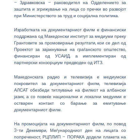
– Здравковска – раководител на Одделението за
заштита и згрижување на лица со пречки во развојот
при Министерството за труд и социјална политика.
Изработката на документарниот филм е финансиски
поддржана од Македонски институт за медиуми преку
Грантовите за промовирање резултати, кои се дел од
Проектот за зајакнување на граѓанското општество,
финансиран од УСАИД, а имплементиран од
партнерски конзорциум предводен од ИТЗ.
Македонската радио и телевизија е медиумски
покровител за документарниот филм, телевизија
АЛСАТ обезбеди титлување на филмот на албански
јазик, а со повеќе национални и локални медуими е
остварен контакт со барање за емитување
документарниот филм.
На промоцијата на документарниот филм, по повод
3-ти Декември, Меѓународниот ден на лицата со
попреченост, РЦПЛИП – ПОРАКА додели плакета на