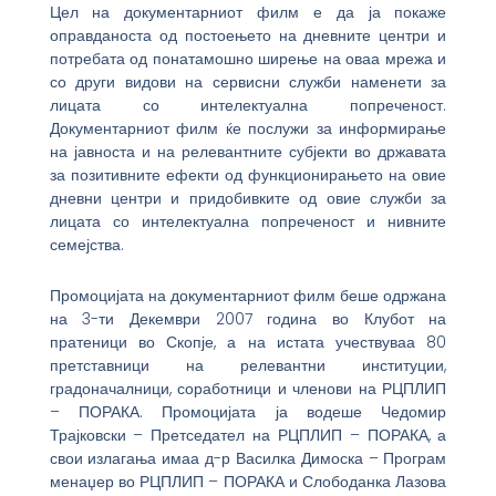
Цел на документарниот филм е да ја покаже
оправданоста од постоењето на дневните центри и
потребата од понатамошно ширење на оваа мрежа и
со други видови на сервисни служби наменети за
лицата со интелектуална попреченост.
Документарниот филм ќе послужи за информирање
на јавноста и на релевантните субјекти во државата
за позитивните ефекти од функционирањето на овие
дневни центри и придобивките од овие служби за
лицата со интелектуална попреченост и нивните
семејства.
Промоцијата на документарниот филм беше одржана
на 3-ти Декември 2007 година во Клубот на
пратеници во Скопје, а на истата учествуваа 80
претставници на релевантни институции,
градоначалници, соработници и членови на РЦПЛИП
– ПОРАКА. Промоцијата ја водеше Чедомир
Трајковски – Претседател на РЦПЛИП – ПОРАКА, а
свои излагања имаа д-р Василка Димоска – Програм
менаџер во РЦПЛИП – ПОРАКА и Слободанка Лазова