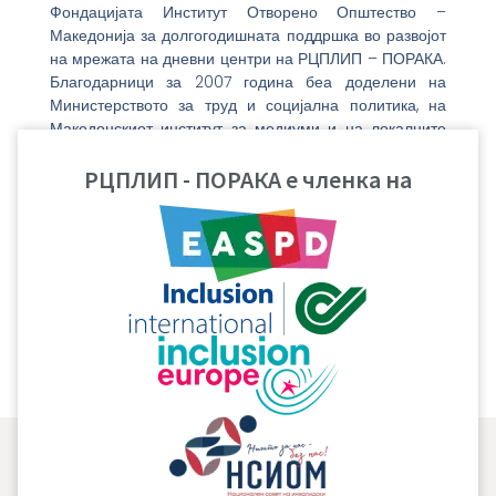
Фондацијата Институт Отворено Општество –
Македонија за долгогодишната поддршка во развојот
на мрежата на дневни центри на РЦПЛИП – ПОРАКА.
Благодарници за 2007 година беа доделени на
Министерството за труд и социјална политика, на
Македонскиот институт за медиуми и на локалните
самоуправи кои го поддржуваат функционирањето на
дневните центри на РЦПЛИП – ПОРАКА.
РЦПЛИП - ПОРАКА е членка на