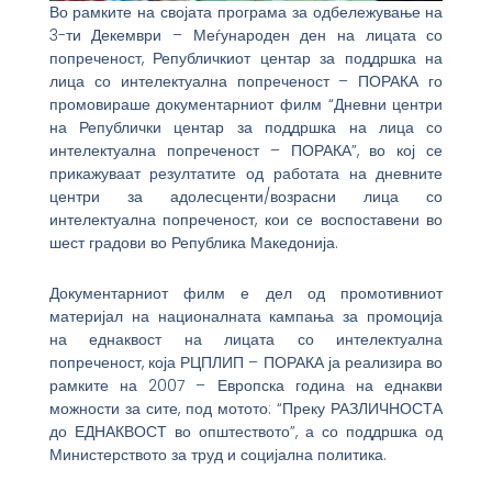
Во рамките на својата програма за одбележување на
3-ти Декември – Меѓународен ден на лицата со
попреченост, Републичкиот центар за поддршка на
лица со интелектуална попреченост – ПОРАКА го
промовираше документарниот филм “Дневни центри
на Републички центар за поддршка на лица со
интелектуална попреченост – ПОРАКА”, во кој се
прикажуваат резултатите од работата на дневните
центри за адолесценти/возрасни лица со
интелектуална попреченост, кои се воспоставени во
шест градови во Република Македонија.
Документарниот филм е дел од промотивниот
материјал на националната кампања за промоција
на еднаквост на лицата со интелектуална
попреченост, која РЦПЛИП – ПОРАКА ја реализира во
рамките на 2007 – Европска година на еднакви
можности за сите, под мотото: “Преку РАЗЛИЧНОСТА
до ЕДНАКВОСТ во општеството”, а со поддршка од
Министерството за труд и социјална политика.