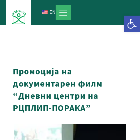
Skip
to
EN
Open 
content
Промоција на
документарен филм
“Дневни центри на
РЦПЛИП-ПОРАКА”