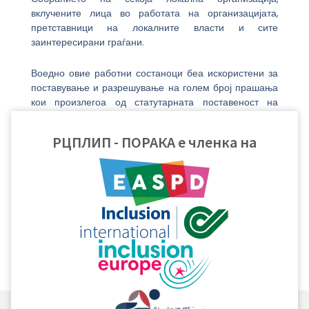
вклучените лица во работата на организацијата,
претставници на локалните власти и сите
заинтересирани граѓани.
Воедно овие работни состаноци беа искористени за
поставување и разрешување на голем број прашања
кои произлегоа од статутарната поставеност на
односите, правата и обврските на Републичкиот
центар за поддршка на лица со интелектуална
РЦПЛИП - ПОРАКА е членка на
попреченост – ПОРАКА и на локалните организации,
вклучувајќи ги и сервисните служби. Исто така, овие
состаноци се искористија за одговори на родителите
кои се интересираа за правата кои нивните деца ги
имаат во рамките на социјалната и здравствената
заштита, вработувањето и др.