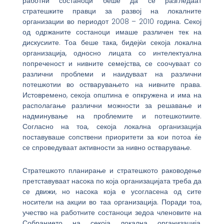
работни состаноци беше да се разгледаат
стратешките правци за развој на локалните
организации во периодот 2008 – 2010 година. Секој
од одржаните состаноци имаше различен тек на
дискусиите. Тоа беше така, бидејќи секоја локална
организација, односно лицата со интелектуална
попреченост и нивните семејства, се соочуваат со
различни проблеми и наидуваат на различни
потешкотии во остварувањето на нивните права.
Истовремено, секоја општина е опкружена и има на
располагање различни можности за решавање и
надминување на проблемите и потешкотиите.
Согласно на тоа, секоја локална организација
поставуваше сопствени приоритети за кои потоа ќе
се спроведуваат активности за нивно остварување.
Стратешкото планирање и стратешкото раководење
претставуваат насока по која организацијата треба да
се движи, но насока која е усогласена од сите
носители на акции во таа организација. Поради тоа,
учество на работните состаноци зедоа членовите на
Собранието на секоја локална организација,