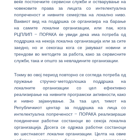
веќе постоечките сервисни служби и остварување на
човековите права за лицата со интелектуална
попреченост и нивните семејства на локално ниво.
Ваквиот вид на поддршка се организира на барање
на самите локални организации, или пак, кога
РЦПЛИП – ПОРАКА ќе увиди дека има потреба од
поддршка на некоја локална организација или за сите
заедно, но и секогаш кога се јавуваат новини и
трендови во методите за работа, како за сервисните
служби, така и општо за невладините организации.
Токму во овој период повторно се согледа потреба од
пружање стручно-методолошка поддршка на
локалните организации со цел ефективно
реализирање на нивните програмски активности, како
и нивно зајакнување. За таа цел, тимот на
Републичкиот центар за поддршка на лица со
интелектуална попреченост – ПОРАКА реализираше
поединечни работни состаноци во секоја локална
организација. Досега се одржаа работни состаноци
во шестнаесет локални организации. Целта на овие