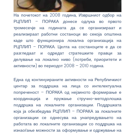
На почетокот на 2008 година, Извршниот одбор на
РЦПЛИП – ПОРАКА донесе одлука во првото
тромесечје на годината да се организираат и
реализираат работни состаноци во секоја општина
каде што функционира локална организација на
РЦПЛИП – ПОРАКА. Целта на состаноците е да се
разгледаат и одредат стратешките правци за
делување на локално ниво (потреби, приоритети и
активности) во периодот 2008 – 2010 година.
Една од континуираните активности на Републичкиот
центар за поддршка на лица со интелектуална
попреченост – ПОРАКА од нејзиното формирање е
координација и пружање стручно-методолошка
поддршка на локалните организации. Поддршката
која ја обезбедува РЦПЛИП – ПОРАКА за локалните
организации се однесува на унапредувањето на
работата во локалните организации со поддршка на
изнаоѓање можности за оформување и одржување на