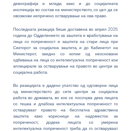
демографија и млади, како и до социјалната
инспекција во состав на министерството, со цел да се
овозможи непречено остварување на ова право.
Последната реакција беше доставена во април 2025
година до Одделението за заштита и вработување на
лица со попреченост и заштита на стари лица при
Секторот за социјална заштита, и до Кабинетот на
Министерот, заедно со копии од неосновани
одбивања на лица со интелектуална попреченост кои
аплицирале за остварување на правото во центри за
социјална работа.
Во реакцијата е дадено упатство од одговорни лица
од министерството до сите центри за социјална
работа во државата, во кое се посочува дека лицата
со тешка и длабока интелектуална попреченост го
остваруваат правото на бесплатна здравствена
заштита како корисници на надоместок за
попреченост, додека лицата со умерена
интелектуална попреченост треба да го остваруваат