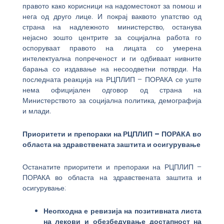
правото како корисници на надоместокот за помош и
нега од друго лице. И покрај ваквото упатство од
страна на надлежното министерство, останува
нејасно зошто центрите за социјална работа го
оспоруваат правото на лицата со умерена
интелектуална попреченост и ги одбиваат нивните
барања со издавање на несоодветни потврди. На
последната реакција на РЦПЛИП – ПОРАКА се уште
нема официјален одговор од страна на
Министерството за социјална политика, демографија
и млади.
Приоритети и препораки на РЦПЛИП – ПОРАКА во
областа на здравствената заштита и осигурување
Останатите приоритети и препораки на РЦПЛИП –
ПОРАКА во областа на здравствената заштита и
осигурување:
Неопходна е ревизија на позитивната листа
на лекови и обезбедување достапност на