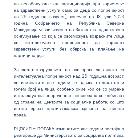
на ослободување од партиципација при користење
на здравствени услуги само за деца со попреченост
до 26 годишна возраст), конечно на 18 јули 2023
година, Собранието на Република Северна
Македонија усвои измена на Законот за здравствено
осигурување со која се овозможува возрасните лица
со интелектуална попреченост да користат
здравствени услуги без обврска за плаќање на
партиципација.
За жал, остварувањето на ова право за лицата со
интелектуална попреченост над 26-годишна возраст,
во изминатите две години се одвива отежнатото и
голем број на лица, особено оние кои се со умрена
интелектуална попреченост неосновано се одбиваат
од страна на Центрите за социјална работа, со што
истите вршат противзаконско кршење на нивите
права.
РЦПЛИП – ПОРАКА изминатите две години постојано
реагираше до Министерството за социјална политика,