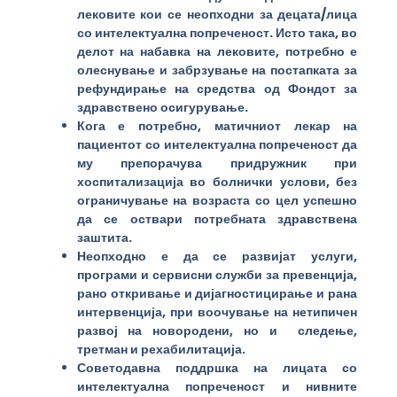
лековите кои се неопходни за децата/лица
со интелектуална попреченост. Исто така, во
делот на набавка на лековите, потребно е
олеснување и забрзување на постапката за
рефундирање на средства од Фондот за
здравствено осигурување.
Кога е потребно, матичниот лекар на
пациентот со интелектуална попреченост да
му препорачува придружник при
хоспитализација во болнички услови, без
ограничување на возраста со цел успешно
да се оствари потребната здравствена
заштита.
Неопходно е да се развијат услуги,
програми и сервисни служби за превенција,
рано откривање и дијагностицирање и рана
интервенција, при воочување на нетипичен
развој на новородени, но и следење,
третман и рехабилитација.
Советодавна поддршка на лицата со
интелектуална попреченост и нивните