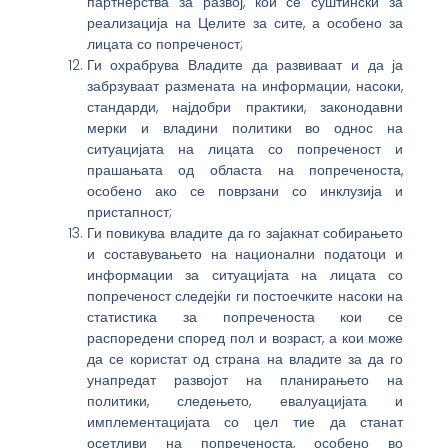
партнерства за развој, кои се суштински за
реализација на Целите за сите, а особено за
лицата со попреченост;
Ги охрабрува Владите да развиваат и да ја
забрзуваат размената на информации, насоки,
стандарди, најдобри практики, законодавни
мерки и владини политики во однос на
ситуацијата на лицата со попреченост и
прашањата од областа на попреченоста,
особено ако се поврзани со инклузија и
пристапност;
Ги повикува владите да го зајакнат собирањето
и составувањето на национални податоци и
информации за ситуацијата на лицата со
попреченост следејќи ги постоечките насоки на
статистика за попреченоста кои се
распоредени според пол и возраст, а кои може
да се користат од страна на владите за да го
унапредат развојот на планирањето на
политики, следењето, евалуацијата и
имплементацијата со цел тие да станат
осетливи на попреченоста, особено во