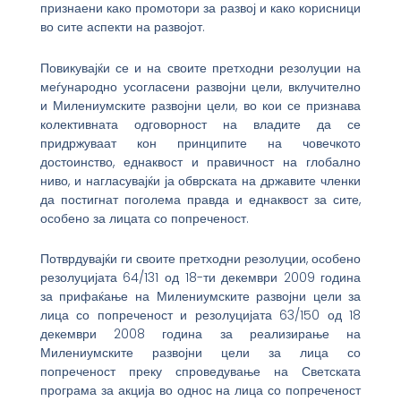
признаени како промотори за развој и како корисници
во сите аспекти на развојот.
Повикувајќи се и на своите претходни резолуции на
меѓународно усогласени развојни цели, вклучително
и Милениумските развојни цели, во кои се признава
колективната одговорност на владите да се
придржуваат кон принципите на човечкото
достоинство, еднаквост и правичност на глобално
ниво, и нагласувајќи ја обврската на државите членки
да постигнат поголема правда и еднаквост за сите,
особено за лицата со попреченост.
Потврдувајќи ги своите претходни резолуции, особено
резолуцијата 64/131 од 18-ти декември 2009 година
за прифаќање на Милениумските развојни цели за
лица со попреченост и резолуцијата 63/150 од 18
декември 2008 година за реализирање на
Милениумските развојни цели за лица со
попреченост преку спроведување на Светската
програма за акција во однос на лица со попреченост