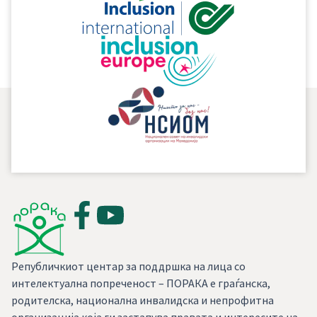
асистивни технологии, меѓу другото, и преку
трансфер на технологии.
Републичкиот центар за поддршка на лица со
интелектуална попреченост – ПОРАКА е граѓанска,
родителска, национална инвалидска и непрофитна