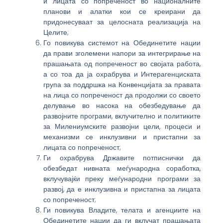
и лицата со попреченост во националните
планови и алатки кои се креирани да
придонесуваат за целосната реализација на
Целите;
Го повикува системот на Обединетите нации
да прави зголемени напори за интегрирање на
прашањата од попреченост во својата работа,
а со тоа да ја охрабрува и Интерагенциската
група за поддршка на Конвенцијата за правата
на лица со попреченост да продолжи со своето
делување во насока на обезбедување да
развојните програми, вклучително и политиките
за Милениумските развојни цели, процеси и
механизми се инклузивни и пристапни за
лицата со попреченост;
Ги охрабрува Државите потписнички да
обезбедат нивната меѓународна соработка,
вклучувајќи преку меѓународни програми за
развој, да е инклузивна и пристапна за лицата
со попреченост;
Ги повикува Владите, телата и агенциите на
Обединетите нации да ги вклучат прашањата