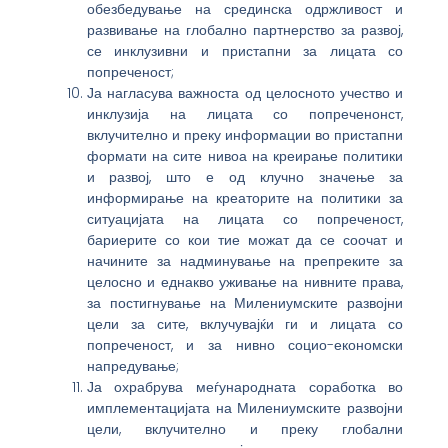
обезбедување на срединска одржливост и
развивање на глобално партнерство за развој,
се инклузивни и пристапни за лицата со
попреченост;
Ја нагласува важноста од целосното учество и
инклузија на лицата со попреченонст,
вклучително и преку информации во пристапни
формати на сите нивоа на креирање политики
и развој, што е од клучно значење за
информирање на креаторите на политики за
ситуацијата на лицата со попреченост,
бариерите со кои тие можат да се соочат и
начините за надминување на препреките за
целосно и еднакво уживање на нивните права,
за постигнување на Милениумските развојни
цели за сите, вклучувајќи ги и лицата со
попреченост, и за нивно социо-економски
напредување;
Ја охрабрува меѓународната соработка во
имплементацијата на Милениумските развојни
цели, вклучително и преку глобални