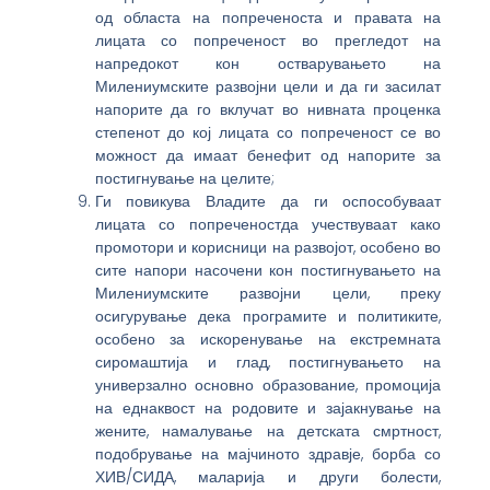
од областа на попреченоста и правата на
лицата со попреченост во прегледот на
напредокот кон остварувањето на
Милениумските развојни цели и да ги засилат
напорите да го вклучат во нивната проценка
степенот до кој лицата со попреченост се во
можност да имаат бенефит од напорите за
постигнување на целите;
Ги повикува Владите да ги оспособуваат
лицата со попреченостда учествуваат како
промотори и корисници на развојот, особено во
сите напори насочени кон постигнувањето на
Милениумските развојни цели, преку
осигурување дека програмите и политиките,
особено за искоренување на екстремната
сиромаштија и глад, постигнувањето на
универзално основно образование, промоција
на еднаквост на родовите и зајакнување на
жените, намалување на детската смртност,
подобрување на мајчиното здравје, борба со
ХИВ/СИДА, маларија и други болести,