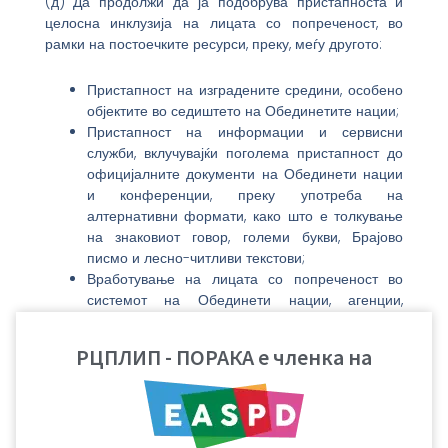
(д) Да продолжи да ја подобрува пристапноста и
целосна инклузија на лицата со попреченост, во
рамки на постоечките ресурси, преку, меѓу другото:
Пристапност на изградените средини, особено
објектите во седиштето на Обединетите нации;
Пристапност на информации и сервисни
служби, вклучувајќи поголема пристапност до
официјалните документи на Обединети нации
и конференции, преку употреба на
алтернативни формати, како што е толкување
на знаковиот говор, големи букви, Брајово
писмо и лесно-читливи текстови;
Вработување на лицата со попреченост во
системот на Обединети нации, агенции,
фондови и програми како и во регионални
канцеларии;
РЦПЛИП - ПОРАКА е членка на
(е) Да се олесни меѓународната соработка во
истражување и пристап до научни и технички
сознанија, и каде е соодветно, да се олесни
пристапот до и споделување на пристапни и