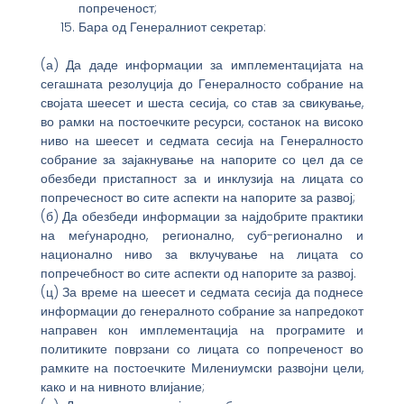
попреченост;
Бара од Генералниот секретар:
(а) Да даде информации за имплементацијата на
сегашната резолуција до Генералносто собрание на
својата шеесет и шеста сесија, со став за свикување,
во рамки на постоечките ресурси, состанок на високо
ниво на шеесет и седмата сесија на Генералносто
собрание за зајакнување на напорите со цел да се
обезбеди пристапност за и инклузија на лицата со
попречесност во сите аспекти на напорите за развој;
(б) Да обезбеди информации за најдобрите практики
на меѓународно, регионално, суб-регионално и
национално ниво за вклучување на лицата со
попречебност во сите аспекти од напорите за развој.
(ц) За време на шеесет и седмата сесија да поднесе
информации до генералното собрание за напредокот
направен кон имплементација на програмите и
политиките поврзани со лицата со попреченост во
рамките на постоечките Милениумски развојни цели,
како и на нивното влијание;