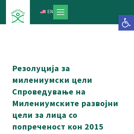
Skip
to
EN
Open 
content
Резолуција за
милениумски цели
Спроведување на
Милениумските развојни
цели за лица со
попреченост кон 2015