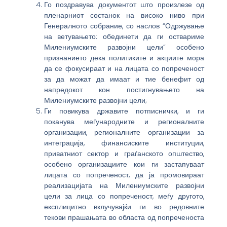
Го поздравува документот што произлезе од
пленарниот состанок на високо ниво при
Генералното собрание, со наслов “Одржување
на ветувањето: обединети да ги оствариме
Милениумските развојни цели” особено
признанието дека политиките и акциите мора
да се фокусираат и на лицата со попреченост
за да можат да имаат и тие бенефит од
напредокот кон постигнувањето на
Милениумските развојни цели;
Ги повикува државите потписнички, и ги
поканува меѓународните и регионалните
организации, регионалните организации за
интеграција, финансиските институции,
приватниот сектор и граѓанското општество,
особено организациите кои ги застапуваат
лицата со попреченост, да ја промовираат
реализацијата на Милениумските развојни
цели за лица со попреченост, меѓу другото,
експлицитно вклучувајќи ги во редовните
текови прашањата во областа од попреченоста