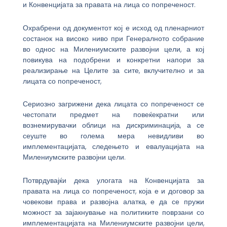
и Конвенцијата за правата на лица со попреченост.
Охрабрени од документот кој е исход од пленарниот
состанок на високо ниво при Генералното собрание
во однос на Милениумските развојни цели, а кој
повикува на подобрени и конкретни напори за
реализирање на Целите за сите, вклучително и за
лицата со попреченост,
Сериозно загрижени дека лицата со попреченост се
честопати предмет на повеќекратни или
вознемирувачки облици на дискриминација, а се
сеуште во голема мера невидливи во
имплементацијата, следењето и евалуацијата на
Милениумските развојни цели.
Потврдувајќи дека улогата на Конвенцијата за
правата на лица со попреченост, која е и договор за
човекови права и развојна алатка, е да се пружи
можност за зајакнување на политиките поврзани со
имплементацијата на Милениумските развојни цели,