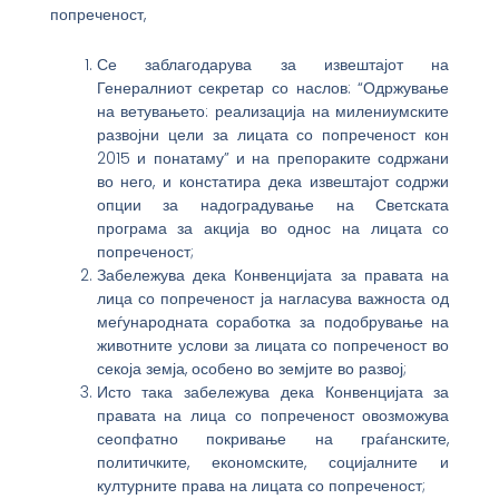
попреченост,
Се заблагодарува за извештајот на
Генералниот секретар со наслов: “Одржување
на ветувањето: реализација на милениумските
развојни цели за лицата со попреченост кон
2015 и понатаму” и на препораките содржани
во него, и констатира дека извештајот содржи
опции за надоградување на Светската
програма за акција во однос на лицата со
попреченост;
Забележува дека Конвенцијата за правата на
лица со попреченост ја нагласува важноста од
меѓународната соработка за подобрување на
животните услови за лицата со попреченост во
секоја земја, особено во земјите во развој;
Исто така забележува дека Конвенцијата за
правата на лица со попреченост овозможува
сеопфатно покривање на граѓанските,
политичките, економските, социјалните и
културните права на лицата со попреченост;