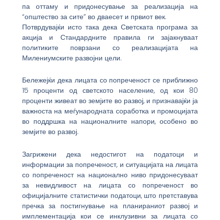
па оттаму и придонесување за реализација на
“општество за сите” во дваесет и првиот век.
Потврдувајќи исто така дека Светската програма за
акција и Стандардните правила ги зајакнуваат
политиките поврзани со реализацијата на
Милениумските развојни цели.
Бележејќи дека лицата со попреченост се приближно
15 проценти од светското население, од кои 80
проценти живеат во земјите во развој, и признавајќи ја
важноста на меѓународната соработка и промоцијата
во поддршка на националните напори, особено во
земјите во развој.
Загрижени дека недостигот на податоци и
информации за попреченост, и ситуацијата на лицата
со попреченост на национално ниво придонесуваат
за невидливост на лицата со попреченост во
официјалните статистички податоци, што претставува
пречка за постигнување на планираниот развој и
имплементација кои се инклузивни за лицата со