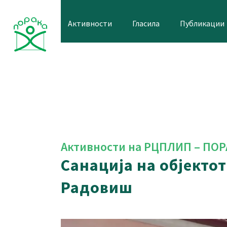
Skip
to
Активности
Гласила
Публикации
content
Активности на РЦПЛИП – ПОР
Санација на објекто
Радовиш