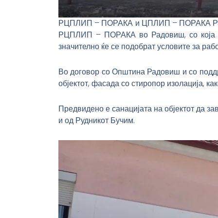
РЦПЛИП – ПОРАКА и ЦПЛИП – ПОРАКА Радов
РЦПЛИП – ПОРАКА во Радовиш, со која ќ
значително ќе се подобрат условите за раб
Во договор со Општина Радовиш и со поддр
објектот, фасада со стиропор изолација, ка
Предвидено е санацијата на објектот да з
и од Рудникот Бучим.