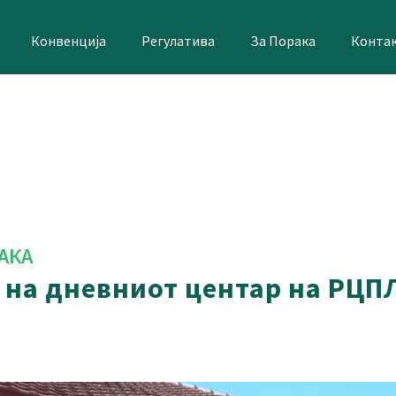
Конвенција
Регулатива
За Порака
Конта
АКА
т на дневниот центар на РЦП