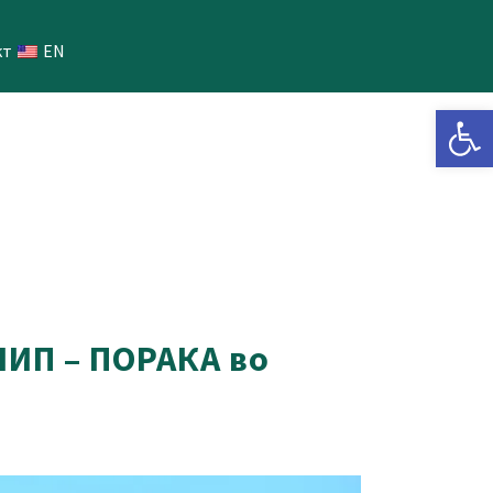
кт
EN
Open 
ЛИП – ПОРАКА во