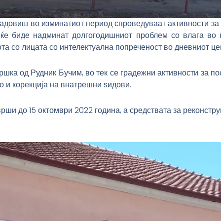
иш во изминатиот период спроведуваат активности за сан
е биде надминат долгогодишниот проблем со влага во п
ота со лицата со интелектуална попреченост во дневниот це
шка од Рудник Бучим, во тек се градежни активности за п
ко и корекција на внатрешни ѕидови.
аврши до 15 октомври 2022 година, а средствата за реконс