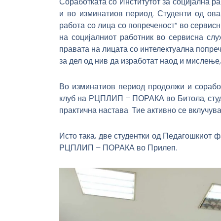
Соработката со Институтот за социјална р
и во изминатиов период. Студенти од ова
работа со лица со попреченост“ во сервис
на социјалниот работник во сервисна слу
правата на лицата со интелектуална попреч
за дел од нив да изработат наод и мислење
Во изминатиов период продолжи и соработ
клуб на РЦПЛИП – ПОРАКА во Битола, студе
практична настава. Тие активно се вклучува
Исто така, две студентки од Педагошкиот ф
РЦПЛИП – ПОРАКА во Прилеп.