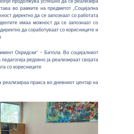
Скопје продолжува успешно да се реализира
става во рамките на предметот „Социјална
ност директно да се запознаат со работата
удентите имаа можност да се запознаат со
 директно да соработуваат со корисниците и
.
имент Охридски“ – Битола. Во социјалниот
педагогија редовно ја реализираат својата
ата со корисниците.
а реализираа пракса во дневниот центар на