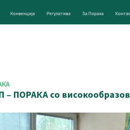
Конвенција
Регулатива
За Порака
Конта
АКА
П – ПОРАКА со високообразо