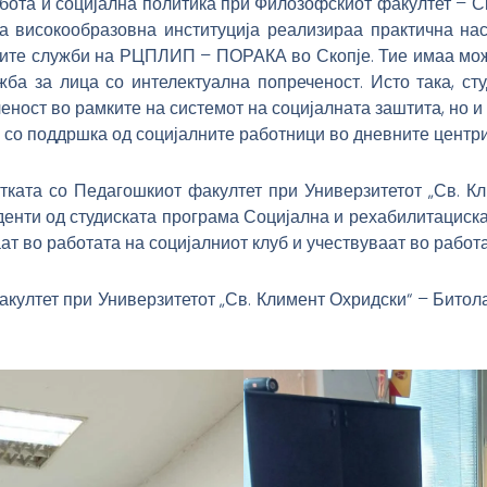
абота и социјална политика при Филозофскиот факултет – 
а високообразовна институција реализираа практична на
ните служби на РЦПЛИП – ПОРАКА во Скопје. Тие имаа мож
жба за лица со интелектуална попреченост. Исто така, ст
еност во рамките на системот на социјалната заштита, но и
, со поддршка од социјалните работници во дневните центри
ката со Педагошкиот факултет при Универзитетот „Св. Кл
нти од студиската програма Социјална и рехабилитациска 
ат во работата на социјалниот клуб и учествуваат во работ
акултет при Универзитетот „Св. Климент Охридски“ – Битол