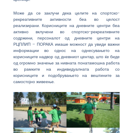
Може да се заклучи дека целите на спортско-
рекреативните активности беа во целост
реализирани. Корисниците на дневните центри беа
активно вклучени во спортско-рекреативните
содржини, персоналот од дневните центри на
РЦПЛИП – ПОРАКА имаше можност да увиди важни
информации во однос на однесувањето на
корисниците надвор од дневниот центар, што ќе биде
од огромно значење за нивната понатамошна работа
во рамките на индивидуалната работа со
корисниците и подобрувањето на вештините за
самостојно живеење.