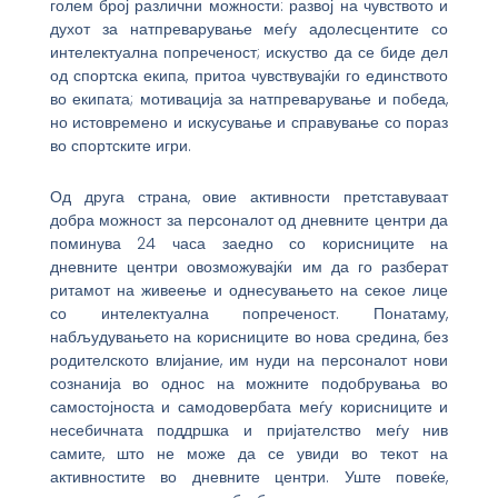
голем број различни можности: развој на чувството и
духот за натпреварување меѓу адолесцентите со
интелектуална попреченост; искуство да се биде дел
од спортска екипа, притоа чувствувајќи го единството
во екипата; мотивација за натпреварување и победа,
но истовремено и искусување и справување со пораз
во спортските игри.
Од друга страна, овие активности претставуваат
добра можност за персоналот од дневните центри да
поминува 24 часа заедно со корисниците на
дневните центри овозможувајќи им да го разберат
ритамот на живеење и однесувањето на секое лице
со интелектуална попреченост. Понатаму,
набљудувањето на корисниците во нова средина, без
родителското влијание, им нуди на персоналот нови
сознанија во однос на можните подобрувања во
самостојноста и самодовербата меѓу корисниците и
несебичната поддршка и пријателство меѓу нив
самите, што не може да се увиди во текот на
активностите во дневните центри. Уште повеќе,