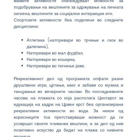
ваквите активности обезбедуваат можности за
подобрување на вештините за одржување на личната
хигиена, вештините за социјални интеракции итн.
Спортските активности беа поделени во следните
дисциплини:
Атлетика (натпревари во трчање и скок во
далечина),
Натпревари во мал фудбал,
Натпревари во кошарка,
Натпревари во тегнење јаже.
Рекреативниот дел од програмата опфати разни
друштвени игри, цртање, како и забави со музика и
танцување во вечерните часови. Во попладневните
часови, на плажата со која располага Центарот за
едукација на кадри на Црвен крст беа организирани
рекреативни активности во вода. За некои од
корисниците тоа претставуваше можност да ги
усовршат своите пливачки вештини, а за дел од нив
позитивно искуство да бидат на плажа со нивните
врсници.