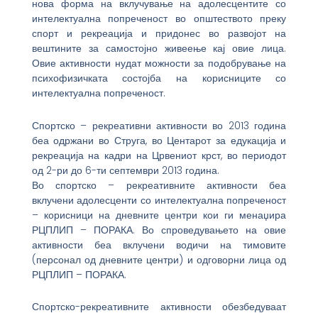
нова форма на вклучување на адолесцентите со
интелектуална попреченост во општеството преку
спорт и рекреација и придонес во развојот на
вештините за самостојно живеење кај овие лица.
Овие активности нудат можности за подобрување на
психофизичката состојба на корисниците со
интелектуална попреченост.
Спортско – рекреативни активности во 2013 година
беа одржани во Струга, во Центарот за едукација и
рекреација на кадри на Црвениот крст, во периодот
од 2-ри до 6-ти септември 2013 година.
Во спортско – рекреативните активности беа
вклучени адолесценти со интелектуална попреченост
– корисници на дневните центри кои ги менаџира
РЦПЛИП – ПОРАКА. Во спроведувањето на овие
активности беа вклучени водичи на тимовите
(персонал од дневните центри) и одговорни лица од
РЦПЛИП – ПОРАКА.
Спортско-рекреативните активности обезбедуваат