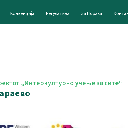
Конвенција
Регулатива
За Порака
Конта
оектот „Интеркултурно учење за сите“
Сараево