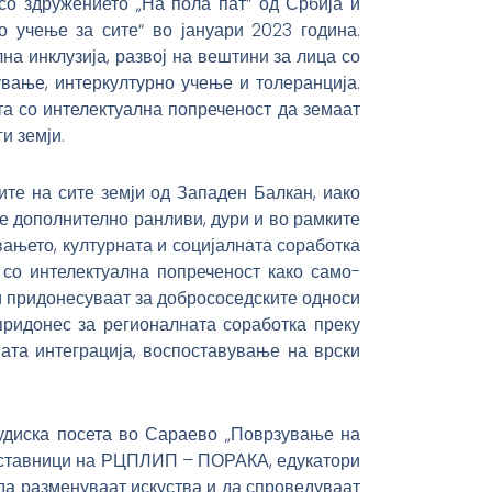
о здружението „На пола пат“ од Србија и
 учење за сите“ во јануари 2023 година.
на инклузија, развој на вештини за лица со
ување, интеркултурно учење и толеранција.
та со интелектуална попреченост да земаат
и земји.
ите на сите земји од Западен Балкан, иако
е дополнително ранливи, дури и во рамките
ањето, културната и социјалната соработка
 со интелектуална попреченост како само-
и придонесуваат за добрососедските односи
придонес за регионалната соработка преку
ата интеграција, воспоставување на врски
тудиска посета во Сараево „Поврзување на
ретставници на РЦПЛИП – ПОРАКА, едукатори
а разменуваат искуства и да спроведуваат