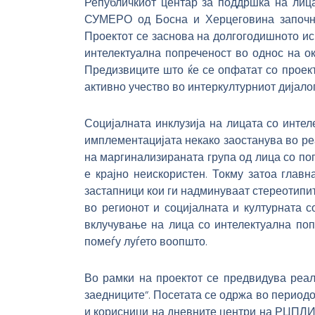
Републичкиот центар за поддршка на лиц
СУМЕРО од Босна и Херцеговина започнаа
Проектот се заснова на долгогодишното иск
интелектуална попреченост во однос на ок
Предизвиците што ќе се опфатат со проект
активно учество во интеркултурниот дијалог
Социјалната инклузија на лицата со интел
имплементацијата некако заостанува во ре
на маргинализираната група од лица со поп
е крајно неискористен. Токму затоа глав
застапници кои ги надминуваат стереотипи
во регионот и социјалната и културната 
вклучување на лица со интелектуална поп
помеѓу луѓето воопшто.
Во рамки на проектот се предвидува реал
заедниците“. Посетата се одржа во период
и корисници на дневните центри на РЦПЛИ