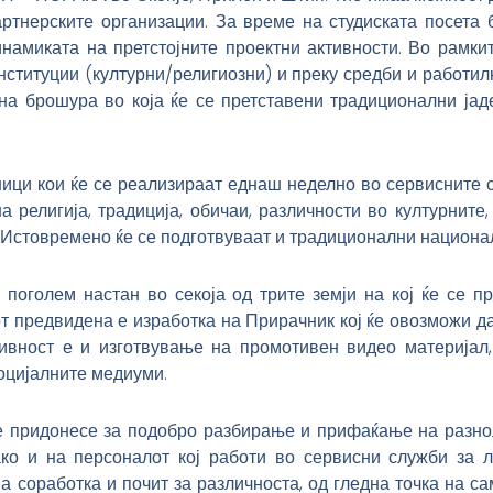
артнерските организации. За време на студиската посета
намиката на претстојните проектни активности. Во рамкит
нституции (културни/религиозни) и преку средби и работил
а брошура во која ќе се претставени традиционални јад
ници кои ќе се реализираат еднаш неделно во сервисните 
 религија, традиција, обичаи, различности во културните,
. Истовремено ќе се подготвуваат и традиционални национа
поголем настан во секоја од трите земји на кој ќе се пр
от предвидена е изработка на Прирачник кој ќе овозможи д
ивност е и изготвување на промотивен видео материјал, 
оцијалните медиуми.
ќе придонесе за подобро разбирање и прифаќање на разно
ако и на персоналот кој работи во сервисни служби за 
соработка и почит за различноста, од гледна точка на сам