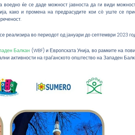
оа воедно ќе се даде можност јавноста да ги види можно
зија, како и промена на предрасудите кои сè уште се при
реченост.
 се реализира во периодот од јануари до септември 2023 го
паден Балкан
(WBF) и Европската Унија, во рамките на пов
ални активности на граѓанското општество на Западен Балк