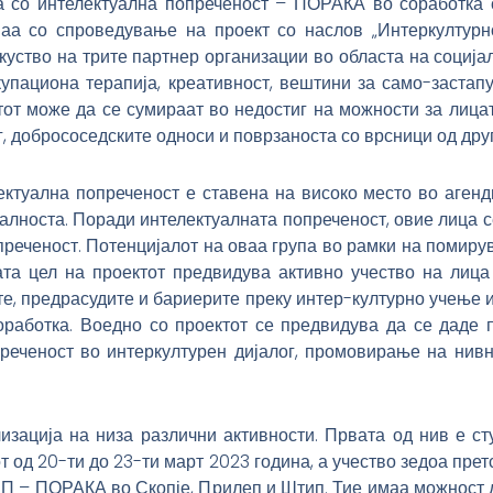
а со интелектуална попреченост – ПОРАКА во соработка с
 со спроведување на проект со наслов „Интеркултурно
уство на трите партнер организации во областа на социјал
упациона терапија, креативност, вештини за само-застап
от може да се сумираат во недостиг на можности за лица
, добрососедските односи и поврзаноста со врсници од друг
ектуална попреченост е ставена на високо место во агенд
алноста. Поради интелектуалната попреченост, овие лица с
реченост. Потенцијалот на оваа група во рамки на помирув
ната цел на проектот предвидува активно учество на лица
те, предрасудите и бариерите преку интер-културно учење 
соработка. Воедно со проектот се предвидува да се даде 
реченост во интеркултурен дијалог, промовирање на нивн
изација на низа различни активности. Првата од нив е с
от од 20-ти до 23-ти март 2023 година, а учество зедоа п
П – ПОРАКА во Скопје, Прилеп и Штип. Тие имаа можност д