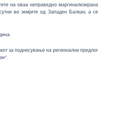
стите на оваа неправедно маргинализирана
сутни во земјите од Западен Балкан, а се
дина.
икот за поднесување на регионални предлог
ан“.