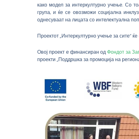
како модел за интеркултурно учење. Со т
група, и ќе се овозможи социјална инклу
однесуваат на лицата со интелектуална поп
Проектот „Интеркултурно учење за сите“ ќе
Овој проект е финансиран од
Фондот за За
проекти „Поддршка за промоција на регион