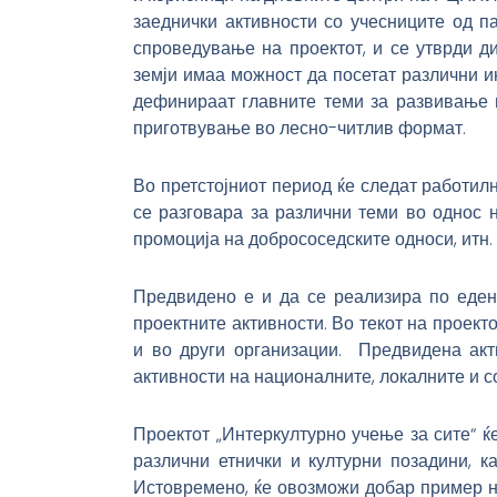
заеднички активности со учесниците од п
спроведување на проектот, и се утврди ди
земји имаа можност да посетат различни и
дефинираат главните теми за развивање н
приготвување во лесно-читлив формат.
Во претстојниот период ќе следат работил
се разговара за различни теми во однос на
промоција на добрососедските односи, итн
Предвидено е и да се реализира по еден 
проектните активности. Во текот на проект
и во други организации. Предвидена акт
активности на националните, локалните и с
Проектот „Интеркултурно учење за сите“ 
различни етнички и културни позадини, к
Истовремено, ќе овозможи добар пример на 