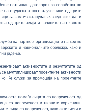
 беше потпишан договорот за соработка во
е на студиската посета, учесници од трите
ници за само-застапување, заеднички да ги
ења од трите земји и начините на нивното
служби на партнер-организациите на кои ќе
 верските и националните обележја, како и
лни јадења.
езентираат активностите и резултатите од
а се мултиплицираат проектните активности
кој ќе служи за промоција на проектните
личноста помеѓу лицата со попреченост од
лица со попреченост и нивните корисници.
ите лица со попреченост, како активисти и