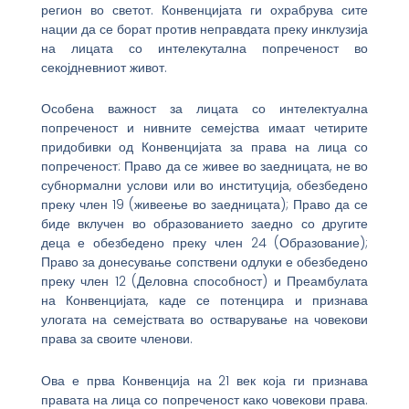
регион во светот. Конвенцијата ги охрабрува сите
нации да се борат против неправдата преку инклузија
на лицата со интелекутална попреченост во
секојдневниот живот.
Особена важност за лицата со интелектуална
попреченост и нивните семејства имаат четирите
придобивки од Конвенцијата за права на лица со
попреченост: Право да се живее во заедницата, не во
субнормални услови или во институција, обезбедено
преку член 19 (живеење во заедницата); Право да се
биде вклучен во образованието заедно со другите
деца е обезбедено преку член 24 (Образование);
Право за донесување сопствени одлуки е обезбедено
преку член 12 (Деловна способност) и Преамбулата
на Конвенцијата, каде се потенцира и признава
улогата на семејствата во остварување на човекови
права за своите членови.
Ова е прва Конвенција на 21 век која ги признава
правата на лица со попреченост како човекови права.