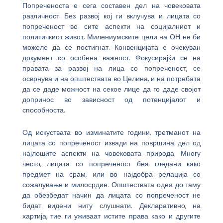
Попреченоста е сега составен дел на човековата
различност. Без развој кој ги вклучува и лицата со
попреченост во сите аспекти на социјалниот и
политичкиот живот, Милениумските цели на ОН не би
можеле да се постигнат. Конвенцијата е очекуван
документ со особена важност. Фокусирајќи се на
правата за развој на лица со попреченост, се
осврнува и на општествата во Целина, и на потребата
да се даде можност на секое лице да го даде својот
допринос во зависност од потенцијалот и
способноста.
Од искуствата во изминатите години, третманот на
лицата со попреченост извади на површина дел од
најлошите аспекти на човековата природа. Многу
често, лицата со попреченост беа гледани како
предмет на срам, или во најдобра релација со
сожалување и милосрдие. Општествата одеа до таму
да обезбедат начин да лицата со попреченост не
бидат видени ниту слушнати. Декларативно, на
хартија, тие ги уживаат истите права како и другите