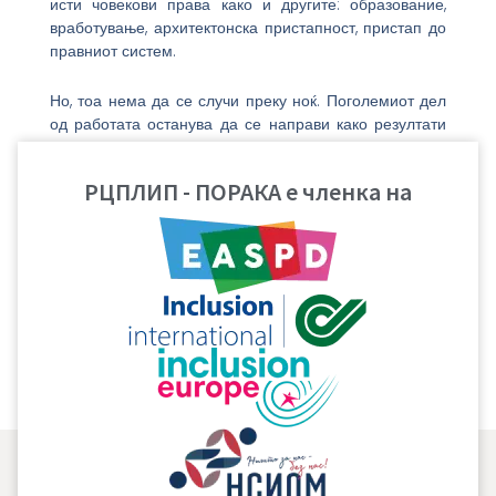
исти човекови права како и другите: образование,
вработување, архитектонска пристапност, пристап до
правниот систем.
Но, тоа нема да се случи преку ноќ. Поголемиот дел
од работата останува да се направи како резултати
инспириран од Конвенцијата. Се повикуваат сите
Влади да започнат со ратификација и
РЦПЛИП - ПОРАКА е членка на
имплементација на Конвенцијата, без одложување.
Да веруваме дека овој ден е навистина посебно
обележје. Нека ова биде вовед за оние лица со
попреченост насекаде во светот станат еднакви
граѓани на општеството.
Соопштение на Inclusion International