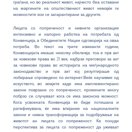
граѓани, но во реалниот живот, најчесто беа оставани
на маргините на општествениот живот немајќи ги
можностите кои се загарантирани за другите.
Лицата со попреченост и нивните организации
интензивно и напорно работеа на потребата од
Конвенција, а Обединетите Нации одговорија на оваа
потреба. Во текот на трите измианти години,
Конвенцијата имаше неколку обележја: тоа е прв акт
за човекови права во 21 век; најбрзи преговори за акт
за човекови права во историјата на меѓународното
законодавство и прв акт кој резултираше од
лобирање спроведено по интернет.Веќе научивме од
искуството, во земјите каде има имплементирано
закони поврзани со попреченост, промените многу
побрзо се случуваат кога се има законска можност.
Кога усвоената Конвенција ќе биде потишана и
ратификувана, ќе има влијание на националните
закони и нивна трансформација за подобрување на
животот ан лицата со попреженост. Ќе понуди
перспектива за лицата со попреженост да уживаат