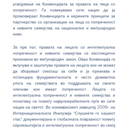
усвојување на Конвенцијата за правата на лица со
попреченост. Ги повикуваме сите нации да ја
промовираат Конвенцијата и нејзините принципи за
партнерство со организации на лица со попреченост
и нивните семејства на национално и меѓународно
ниво.
За прв пат, правата на лицата со интелектуална
попреченост и нивните семејства се експлицитно
признаени во меѓународен закон. Оваа Конвенција ги
вклучува и заштитува правата на лицата кои не можат
да зборуваат секогаш за себе и ја признава и
потенцира фундаменталната и често доживотна
улога на семејствата во поддршката на своите
членови кои имаат попреченост. Лицата со
интелектуална попреченост и нивните семејства и
понатаму се помеѓу највулнерабилните луѓе во сите
нации на светот. Во ноемврискиот извештај 2006г. на
Интернационалната Инклузија “Слушнете го нашиот
глас” документирана е глобалната поврзаност помеѓу
сиромаштијата и интелектуална попреченост во секој