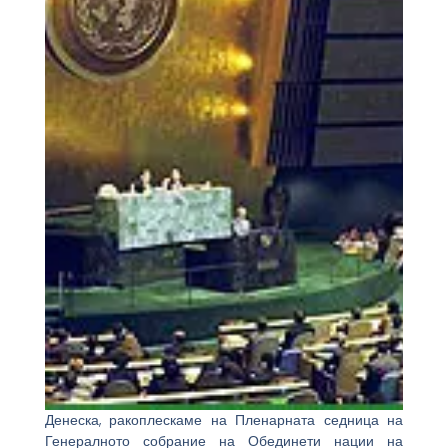
Денеска, ракоплескаме на Пленарната седница на
Генералното собрание на Обединети нации на