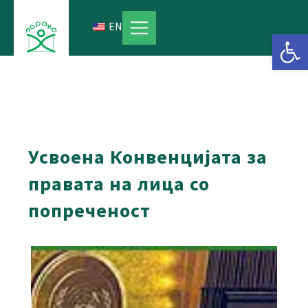
Skip
to
EN
Open 
content
Усвоена Конвенцијата за
правата на лица со
попреченост