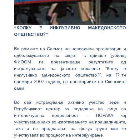
“КОЛКУ Е ИНКЛУЗИВНО МАКЕДОНСКОТО
ОПШТЕСТВО?”
Во рамките на Саемот на невладини организации и
одбележувањето на својот 15-годишен јубилеј,
ФИООМ ги презентираше резултатите од
истражувањето на јавното мислење “Колку е
инклузивно македонското општество?”, на 17-ти
ноември 2007 година, во просториите на Скопскиот
саем.
Во ова истражување активно учество зеде и
Републичкиот центар за поддршка на лица со
интелектуална попреченост – ПОРАКА кој
учествуваше како во изготвувањето на прашалниците,
така и во предлагање на фокус групи кои ќе
учествуваат во процесот на интервјуирање.