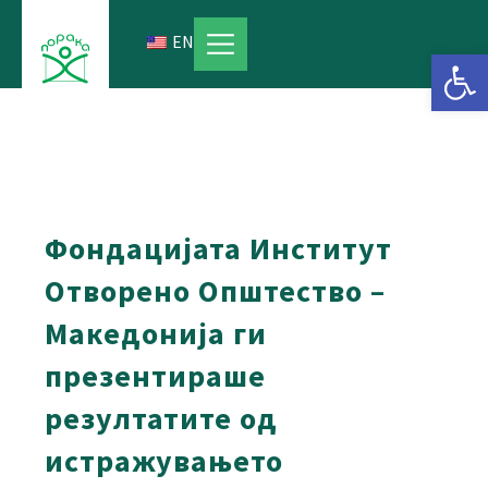
Skip
to
EN
Open 
content
Фондацијата Институт
Отворено Општество –
Македонија ги
презентираше
резултатите од
истражувањето