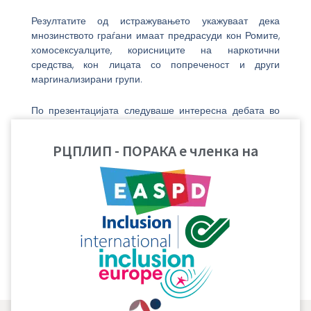
Резултатите од истражувањето укажуваат дека
мнозинството граѓани имаат предрасуди кон Ромите,
хомосексуалците, корисниците на наркотични
средства, кон лицата со попреченост и други
маргинализирани групи.
По презентацијата следуваше интересна дебата во
која се вклучија истражувачкиот тим, претставниците
на невладините организации, меѓу кои и РЦПЛИП –
РЦПЛИП - ПОРАКА е членка на
ПОРАКА, и надлежните државни институции.
Целосното истражување ФИООМ ќе го објави
подоцна, по неговото комплетирање. По нарачка на
ФИООМ, истражувањето го изработи Институтот за
социјални и политичко-правни истражувања од
Скопје.