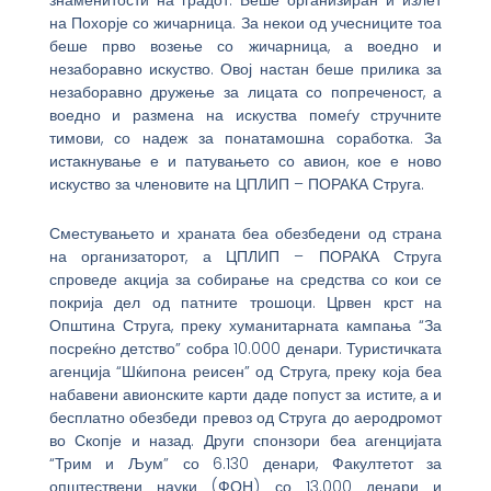
на Похорје со жичарница. За некои од учесниците тоа
беше прво возење со жичарница, а воедно и
незаборавно искуство. Овој настан беше прилика за
незаборавно дружење за лицата со попреченост, а
воедно и размена на искуства помеѓу стручните
тимови, со надеж за понатамошна соработка. За
истакнување е и патувањето со авион, кое е ново
искуство за членовите на ЦПЛИП – ПОРАКА Струга.
Сместувањето и храната беа обезбедени од страна
на организаторот, а ЦПЛИП – ПОРАКА Струга
спроведе акција за собирање на средства со кои се
покрија дел од патните трошоци. Црвен крст на
Општина Струга, преку хуманитарната кампања “За
посреќно детство” собра 10.000 денари. Туристичката
агенција “Шќипона реисен” од Струга, преку која беа
набавени авионските карти даде попуст за истите, а и
бесплатно обезбеди превоз од Струга до аеродромот
во Скопје и назад. Други спонзори беа агенцијата
“Трим и Љум” со 6.130 денари, Факултетот за
општествени науки (ФОН) со 13.000 денари и