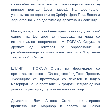
со посебни потреби, кои се претставија со химна од
нивниот центар (дом, завод). На фестивалот
учествуваа по еден тим од Србија, Црна Гора, Босна и
Херцеговина, и по два тима од Хрватска и Словенија.
Македонија, исто така беше претставена од два тима:
едниот на Центарот за поддршка на лица со
интелектуална попреченост – ПОРАКА Струга, а
другиот од Центарот за образование и
рехабилитицаија на глуви и наглуви лица “Партение
Зографски”- Скопје.
ЦПЛИП – ПОРАКА Струга на фестивалот се
претстави со песната “За овој свет” од Тоше Проески.
Учесниците се претставија со печатен и видео
материјал. Беше претставен и градот и земјата од кои
доаѓаат, и дел од културата на нивната земја.
Домаќинот Дом Антона Скале организираше
прошетка низ Марибор и посета на некои
знаменитости на градот. Беше организиран и излет