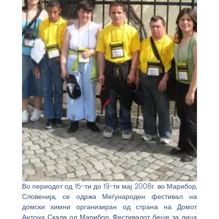
Во периодот од 15-ти до 19-ти мај 2008г. во Марибор,
Словенија, се одржа Меѓународен фестивал на
домски химни организиран од страна на Домот
Антона Скале од Марибор. Фестивалот беше за лица